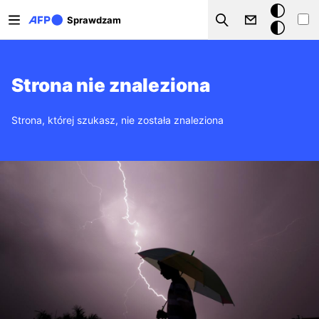
Przejdź do treści
Tryb
Sprawdzam
Szukaj
ciemny
Strona nie znaleziona
Strona, której szukasz, nie została znaleziona
Obraz