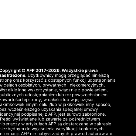
Copyright © AFP 2017-2026. Wszystkie prawa
zastrzeżone.
Użytkownicy mogą przeglądać niniejszą
stronę oraz korzystać z dostępnych funkcji udostępniania
w celach osobistych, prywatnych i niekomercyjnych.
Wszelkie inne wykorzystanie, włącznie z powielaniem,
publicznych udostępnianiem lub rozpowszechnianiem
zawartości tej strony, w całości lub w jej części,
jakimkolwiek innym celu i/lub w jakikolwiek inny sposób,
bez wcześniejszego uzyskania specjalnej umowy
licencyjnej podpisanej z AFP, jest surowo zabronione.
Treści wyświetlane lub zawarte za pośrednictwem
hiperłączy w artykułach AFP są dostarczane w zakresie
niezbędnym do wyjaśnienia weryfikacji konkretnych
informacji. AFP nie nabyła żadnych praw od autorów ani