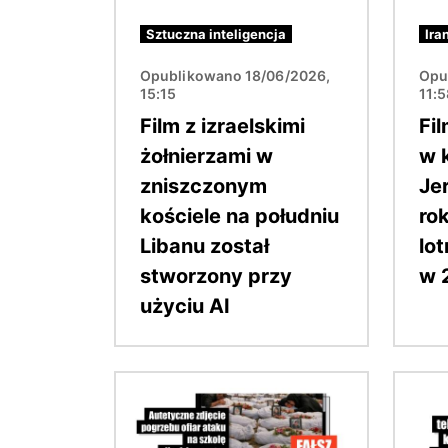
Sztuczna inteligencja
Ira
Opublikowano 18/06/2026,
Opu
15:15
11:
Film z izraelskimi
Fi
żołnierzami w
w 
zniszczonym
Je
kościele na południu
rok
Libanu został
lo
stworzony przy
w 
użyciu AI
Obraz
Obraz