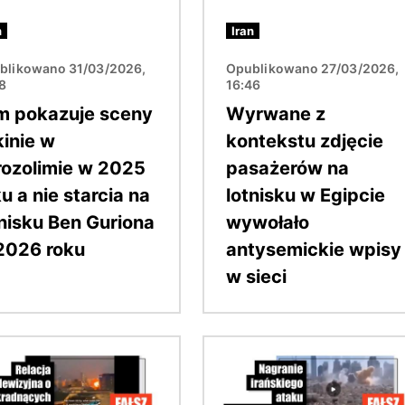
n
Iran
blikowano 31/03/2026,
Opublikowano 27/03/2026,
58
16:46
lm pokazuje sceny
Wyrwane z
kinie w
kontekstu zdjęcie
rozolimie w 2025
pasażerów na
u a nie starcia na
lotnisku w Egipcie
tnisku Ben Guriona
wywołało
2026 roku
antysemickie wpisy
w sieci
Obraz