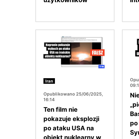
Obraz
Obraz
Opu
Iran
09:
Opublikowano 25/06/2025,
Nie
16:14
„p
Ten film nie
Ba
pokazuje eksplozji
po
po ataku USA na
Syr
obiekt nuklearny w