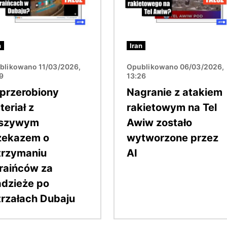
n
Iran
blikowano 11/03/2026,
Opublikowano 06/03/2026,
19
13:26
 przerobiony
Nagranie z atakiem
eriał z
rakietowym na Tel
łszywym
Awiw zostało
zekazem o
wytworzone przez
trzymaniu
AI
raińców za
adzieże po
trzałach Dubaju