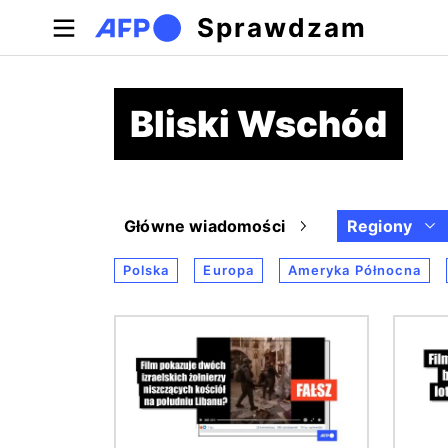
Przejdź do treści
Sprawdzam
Bliski Wschód
Główne wiadomości
Regiony
Polska
Europa
Ameryka Północna
Obraz
Obraz