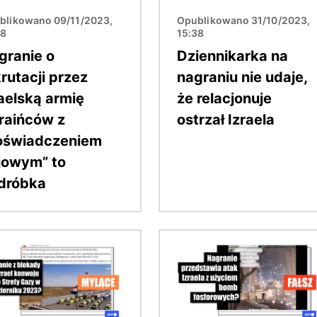
blikowano 09/11/2023,
Opublikowano 31/10/2023,
48
15:38
granie o
Dziennikarka na
rutacji przez
nagraniu nie udaje,
raelską armię
że relacjonuje
raińców z
ostrzał Izraela
oświadczeniem
jowym” to
dróbka
Obraz