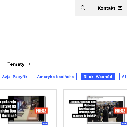
Kontakt
Szukaj
Tematy
Azja-Pacyfik
Ameryka Łacińska
Bliski Wschód
Af
Obraz