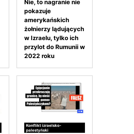
Nie, to nagranie nie
pokazuje
amerykańskich
żołnierzy lądujących
w Izraelu, tylko ich
przylot do Rumunii w
2022 roku
Obraz
Konflikt izraelsko-
palestyński