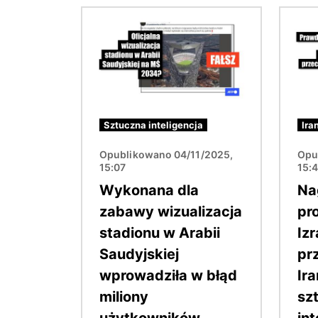
Obraz
Obraz
Sztuczna inteligencja
Ira
Opublikowano 04/11/2025,
Opu
15:07
15:
Wykonana dla
Na
zabawy wizualizacja
pr
stadionu w Arabii
Iz
Saudyjskiej
pr
wprowadziła w błąd
Ir
miliony
sz
użytkowników
int