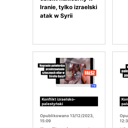
Iranie, tylko izraelski
atak w Syrii
Obraz
Obraz
Konflikt izraelsko-
Kon
palestyński
pal
Opublikowano 13/12/2023,
Opu
15:09
12: