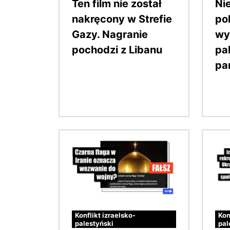
Ten film nie został
Nie
nakręcony w Strefie
po
Gazy. Nagranie
wy
pochodzi z Libanu
pa
pa
Obraz
Obraz
Konflikt izraelsko-
Kon
palestyński
pal