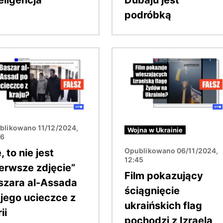
podróbką
Obraz
blikowano 11/12/2024,
Wojna w Ukrainie
16
Opublikowano 06/11/2024,
, to nie jest
12:45
ierwsze zdjęcie”
Film pokazujący
szara al-Assada
ściągnięcie
 jego ucieczce z
ukraińskich flag
ii
pochodzi z Izraela,