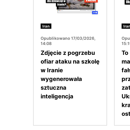
Iran
Ira
Opublikowano 17/03/2026,
Opu
14:08
15:
Zdjęcie z pogrzebu
To
ofiar ataku na szkolę
mat
w Iranie
fa
wygenerowała
pr
sztuczna
za
inteligencja
Uk
kr
os