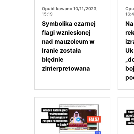
Opublikowano 10/11/2023,
Opu
15:19
16:
Symbolika czarnej
Na
flagi wzniesionej
rek
nad mauzoleum w
iz
Iranie została
Uk
błędnie
„d
zinterpretowana
bo
po
Obraz
Obraz