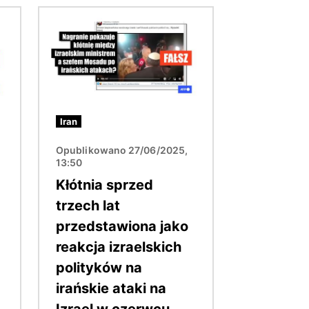
Obraz
Iran
Opublikowano 27/06/2025,
13:50
Kłótnia sprzed
trzech lat
przedstawiona jako
reakcja izraelskich
polityków na
irańskie ataki na
Izrael w czerwcu