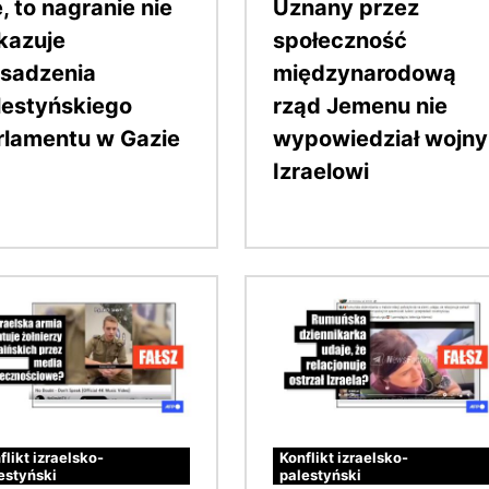
, to nagranie nie
Uznany przez
kazuje
społeczność
sadzenia
międzynarodową
lestyńskiego
rząd Jemenu nie
rlamentu w Gazie
wypowiedział wojny
Izraelowi
Obraz
flikt izraelsko-
Konflikt izraelsko-
estyński
palestyński