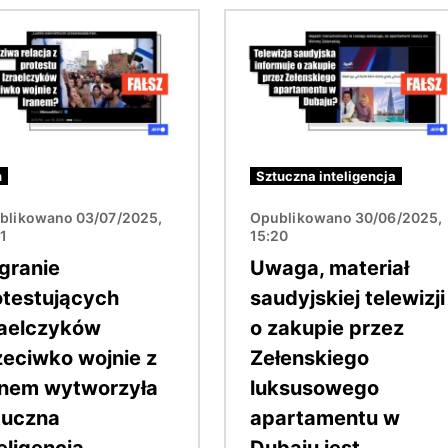
Obraz
n
Sztuczna inteligencja
blikowano 03/07/2025,
Opublikowano 30/06/2025,
41
15:20
granie
Uwaga, materiał
otestujących
saudyjskiej telewizji
raelczyków
o zakupie przez
zeciwko wojnie z
Zełenskiego
anem wytworzyła
luksusowego
tuczna
apartamentu w
eligencja
Dubaju jest