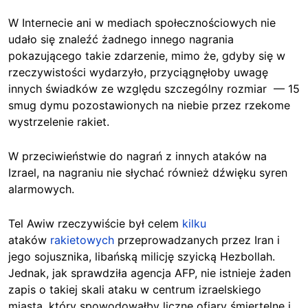
W Internecie ani w mediach społecznościowych nie
udało się znaleźć żadnego innego nagrania
pokazującego takie zdarzenie, mimo że, gdyby się w
rzeczywistości wydarzyło, przyciągnęłoby uwagę
innych świadków ze względu szczególny rozmiar — 15
smug dymu pozostawionych na niebie przez rzekome
wystrzelenie rakiet.
W przeciwieństwie do nagrań z innych ataków na
Izrael, na nagraniu nie słychać również dźwięku syren
alarmowych.
Tel Awiw rzeczywiście był
celem
kilku
ataków
rakietowych
przeprowadzanych przez Iran i
jego sojusznika, libańską milicję szyicką Hezbollah.
Jednak, jak sprawdziła agencja AFP, nie istnieje żaden
zapis o takiej skali ataku w centrum izraelskiego
miasta, który spowodowałby liczne ofiary śmiertelne i