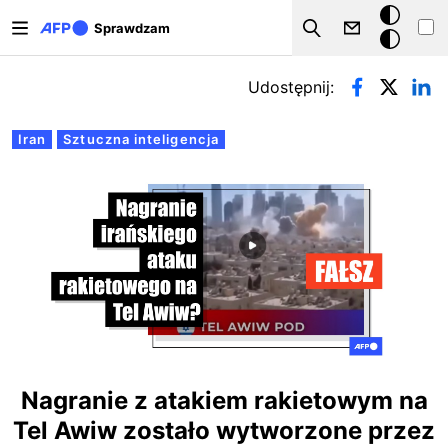
Przejdź do treści
Tryb
Sprawdzam
Szukaj
ciemny
Zakładki podstawowe
Udostępnij:
Iran
Sztuczna inteligencja
Nagranie z atakiem rakietowym na
Tel Awiw zostało wytworzone przez