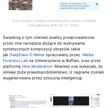
Zrzut ekranu z analizy wykonanej przy użyciu narzędzia
InVid-WeVerify AFP/ 05.03. 2026 r.
Świadczą o tym również analizy przeprowadzone
przez inne narzędzia służące do wykrywania
syntetycznych kompozycji obrazów, takie
jak
DeepFake-O-Meter
opracowany przez
Media
Forensics Lab
na Uniwersytecie w Buffalo, oraz przez
platformę
Hive Moderation.
Również one
wykazały, że
istnieje duże prawdopodobieństwo, iż nagranie zostało
wygenerowane przez sztuczną inteligencję.
Image