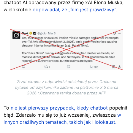
chatbot AI opracowany przez firmę xAI Elona Muska,
wielokrotnie
odpowiadał, że „film jest prawdziwy”.
Image
Zrzut ekranu z odpowiedzi udzielonej przez Groka na
pytanie od użytkownika zadane na platformie X 5 marca
2026 r.Czerwona ramka dodana przez AFP
To
nie jest pierwszy przypadek, kiedy chatbot
popełnił
błąd. Zdarzało mu się to już wcześniej, zwłaszcza
w
innych drażliwych tematach, takich jak Holokaust.