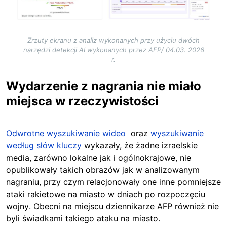
Zrzuty ekranu z analiz wykonanych przy użyciu dwóch
narzędzi detekcji AI wykonanych przez AFP/ 04.03. 2026
r.
Wydarzenie z nagrania nie miało
miejsca w rzeczywistości
Odwrotne wyszukiwanie wideo
oraz
wyszukiwanie
według słów kluczy
wykazały,
że żadne izraelskie
media, zarówno lokalne jak i ogólnokrajowe, nie
opublikowały takich obrazów jak w analizowanym
nagraniu, przy czym relacjonowały one inne pomniejsze
ataki rakietowe na miasto w
dniach po rozpoczęciu
wojny
. Obecni na miejscu dziennikarze AFP również nie
byli świadkami takiego ataku na miasto.