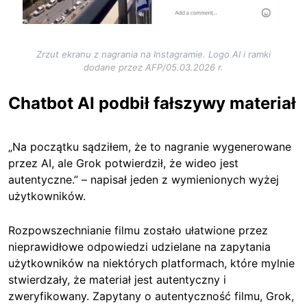
Zrzut ekranu z nagrania na Instagramie. Logo AI i ramki
dodane przez AFP/05.03.2026 r.
Chatbot AI podbił fałszywy materiał
„Na początku sądziłem, że to nagranie wygenerowane
przez AI, ale Grok potwierdził, że wideo jest
autentyczne.” – napisał jeden z wymienionych wyżej
użytkowników.
Rozpowszechnianie filmu zostało ułatwione przez
nieprawidłowe odpowiedzi udzielane na zapytania
użytkowników na niektórych platformach, które mylnie
stwierdzały, że materiał jest autentyczny i
zweryfikowany. Zapytany o autentyczność filmu, Grok,