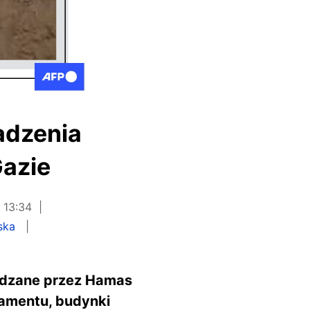
adzenia
Gazie
 13:34
ska
ządzane przez Hamas
lamentu, budynki