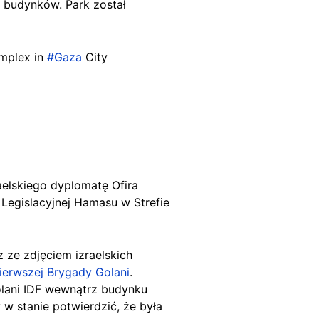
 budynków. Park został
omplex in
#Gaza
City
aelskiego dyplomatę Ofira
 Legislacyjnej Hamasu w Strefie
z ze zdjęciem izraelskich
Pierwszej Brygady Golani
.
Golani IDF wewnątrz budynku
 w stanie potwierdzić, że była