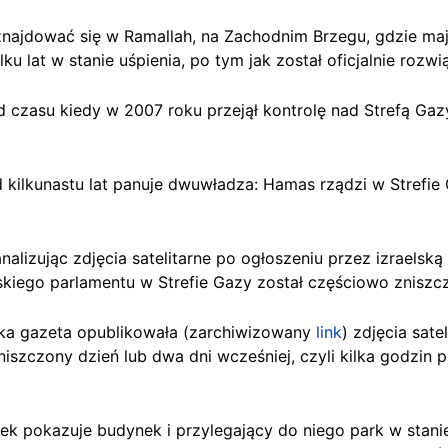
 znajdować się w Ramallah, na Zachodnim Brzegu, gdzie ma
ilku lat w stanie uśpienia, po tym jak został oficjalnie roz
czasu kiedy w 2007 roku przejął kontrolę nad Strefą Gazy
d kilkunastu lat panuje dwuwładza: Hamas rządzi w Strefie
nalizując zdjęcia satelitarne po ogłoszeniu przez izraelską 
skiego parlamentu w Strefie Gazy został częściowo zniszc
ska gazeta opublikowała (zarchiwizowany
link
) zdjęcia sat
szczony dzień lub dwa dni wcześniej, czyli kilka godzin po
ek pokazuje budynek i przylegający do niego park w stani