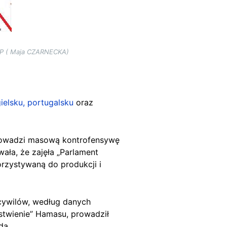
AFP ( Maja CZARNECKA)
ielsku,
portugalsku
oraz
owadzi masową kontrofensywę
ała, że zajęła „Parlament
rzystywaną do produkcji i
cywilów, według danych
estwienie” Hamasu, prowadził
da.