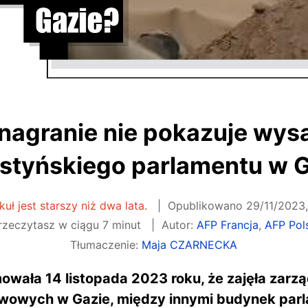
o nagranie nie pokazuje wys
styńskiego parlamentu w 
kuł jest starszy niż dwa lata.
Opublikowano
29/11/2023,
zeczytasz w ciągu 7 minut
Autor:
AFP Francja
,
AFP Pol
Tłumaczenie:
Maja CZARNECKA
mowała 14 listopada 2023 roku, że zajęła zar
stwowych w Gazie, między innymi budynek par