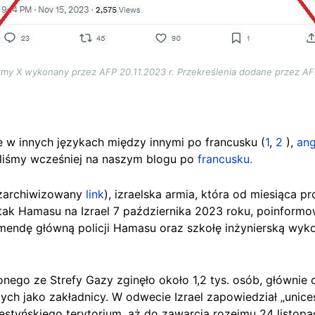
ormy X wykonany przez AFP 20.11.2023 r. Przekreślenia dodane przez 
e w innych językach między innymi po francusku (
1
,
2
),
ang
liśmy wcześniej na naszym blogu po
francusku.
zarchiwizowany
link
), izraelska armia, która od miesiąca
pr
ak Hamasu na Izrael 7 października 2023 roku, poinformow
endę główną policji Hamasu oraz szkołę inżynierską wyko
go ze Strefy Gazy zginęło około 1,2 tys. osób, głównie 
ętych jako zakładnicy. W odwecie Izrael zapowiedział „unic
styńskiego terytorium, aż do zawarcia rozejmu 24 listopa