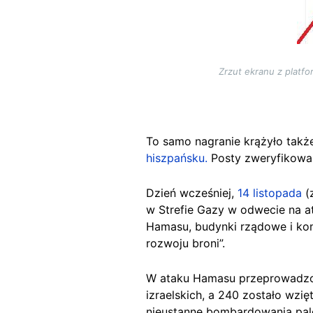
Zrzut ekranu z platf
To samo nagranie krążyło takż
hiszpańsku.
Posty zweryfikowa
Dzień wcześniej,
14 listopada
(
w Strefie Gazy
w odwecie na at
Hamasu, budynki rządowe i kom
rozwoju broni”.
W ataku Hamasu przeprowadzone
izraelskich, a 240 zostało wzi
nieustanne bombardowania pale