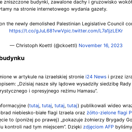
je zniszczone budynki, zawalone dachy i gruzowisko wokół
ytamy na stronie internetowego wydania gazety.
on the newly demolished Palestinian Legislative Council c
https://t.co/gJuL681vwV
pic.twitter.com/L7a1jzLEKr
— Christoph Koettl (@ckoettl)
November 16, 2023
 budynku
ione w artykule na izraelskiej stronie
i24 News
i przez izr
opisem: „Dzisiaj nasze siły lądowe wysadziły siedzibę Rady
rystycznego i opresyjnego reżimu Hamasu”.
informacyjne (
tutaj
,
tutaj
,
tutaj
,
tutaj
) publikowali wideo wra
obrad niebiesko-białe flagi Izraela oraz
żółto-zielone flagi 
ęcie to (poniżej po prawej) „pokazuje żołnierzy Brygady 
u kontroli nad tym miejscem”. Dzięki
zdjęciom AFP
byliśmy