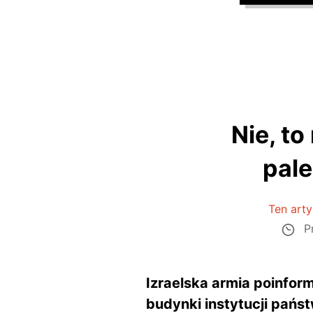
Nie, t
pale
Ten arty
Pr
Izraelska armia poinfor
budynki instytucji pań