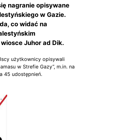
się nagranie opisywane
estyńskiego w Gazie.
da, co widać na
palestyńskim
 wiosce Juhor ad Dik.
olscy użytkownicy opisywali
masu w Strefie Gazy”, m.in. na
ła 45 udostępnień.