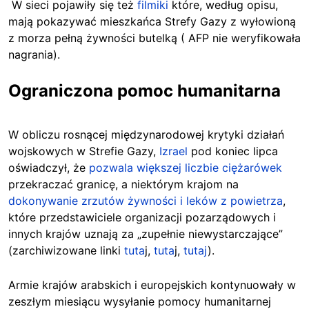
W sieci pojawiły się też
filmiki
które, według opisu,
mają pokazywać mieszkańca Strefy Gazy z wyłowioną
z morza pełną żywności butelką ( AFP nie weryfikowała
nagrania).
Ograniczona pomoc humanitarna
W obliczu rosnącej międzynarodowej krytyki działań
wojskowych w Strefie Gazy,
Izrael
pod koniec lipca
oświadczył, że
pozwala większej liczbie ciężarówek
przekraczać granicę, a niektórym krajom na
dokonywanie zrzutów żywności i leków z powietrza
,
które przedstawiciele organizacji pozarządowych i
innych krajów uznają za „zupełnie niewystarczające”
(zarchiwizowane linki
tuta
j,
tuta
j,
tutaj
).
Armie krajów arabskich i europejskich kontynuowały w
zeszłym miesiącu wysyłanie pomocy humanitarnej