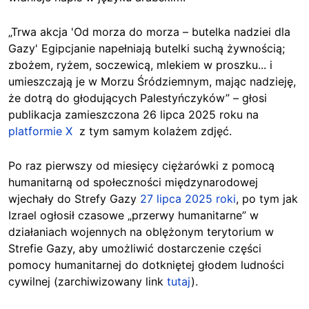
„Trwa akcja 'Od morza do morza – butelka nadziei dla
Gazy' Egipcjanie napełniają butelki suchą żywnością;
zbożem, ryżem, soczewicą, mlekiem w proszku... i
umieszczają je w Morzu Śródziemnym, mając nadzieję,
że dotrą do głodujących Palestyńczyków” – głosi
publikacja zamieszczona 26 lipca 2025 roku na
platformie X
z tym samym kolażem zdjęć.
Po raz pierwszy od miesięcy ciężarówki z pomocą
humanitarną od społeczności międzynarodowej
wjechały do Strefy Gazy
27 lipca 2025 roki
, po tym jak
Izrael ogłosił czasowe „przerwy humanitarne” w
działaniach wojennych na oblężonym terytorium w
Strefie Gazy, aby umożliwić dostarczenie części
pomocy humanitarnej do dotkniętej głodem ludności
cywilnej (zarchiwizowany link
tutaj
).