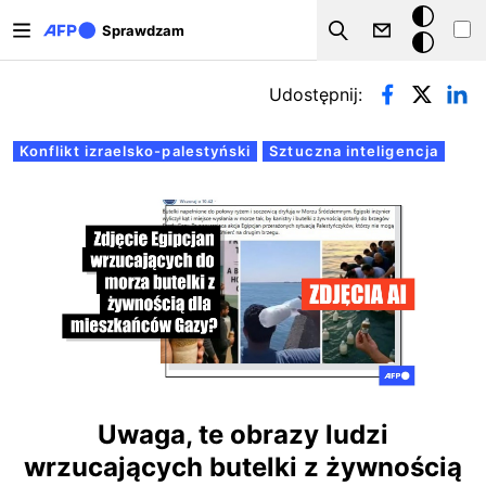
Przejdź do treści
Tryb
Sprawdzam
Szukaj
ciemny
Zakładki podstawowe
Udostępnij:
Konflikt izraelsko-palestyński
Sztuczna inteligencja
Uwaga, te obrazy ludzi
wrzucających butelki z żywnością