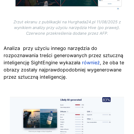
Zrzut ekranu z publikacjki na Hurghada24.pl 11/08/2025 z
wynikiem analizy przy użyciu narzędzia Hive (po prawej).
Czerwone przekreślenia dodane przez AFP.
Analiza
przy użyciu innego narzędzia do
rozpoznawania treści generowanych przez sztuczną
inteligencję SightEngine wykazała
również
, że oba te
obrazy zostały najprawdopodobniej wygenerowane
przez sztuczną inteligencję.
Image