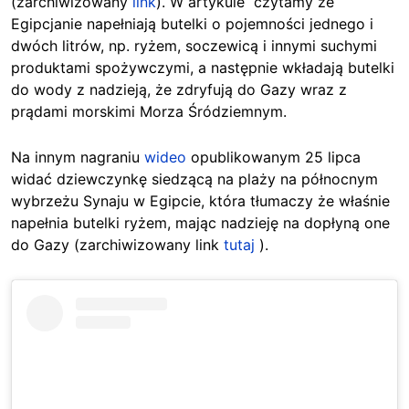
(zarchiwizowany
link
). W artykule czytamy że
Egipcjanie napełniają butelki o pojemności jednego i
dwóch litrów, np. ryżem, soczewicą i innymi suchymi
produktami spożywczymi, a następnie wkładają butelki
do wody z nadzieją, że zdryfują do Gazy wraz z
prądami morskimi Morza Śródziemnym.
Na innym nagraniu
wideo
opublikowanym 25 lipca
widać dziewczynkę siedzącą na plaży na północnym
wybrzeżu Synaju w Egipcie, która tłumaczy że właśnie
napełnia butelki ryżem, mając nadzieję na dopłyną one
do Gazy (zarchiwizowany link
tutaj
).