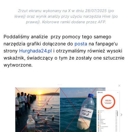
Zrzut ekranu wykonany na X w dniu 28/07/2025 (po
lewej) oraz wynik analizy przy użyciu narzędzia Hive (po
prawej). Kolorowe ramki dodane przez AFP.
Poddaliśmy analizie przy pomocy tego samego
narzędzia grafiki dołączone do
posta
na fanpage'u
strony
Hurghada24.pl
i otrzymaliśmy również wysoki
wskaźnik, świadczący o tym że zostały one sztucznie
wytworzone.
Image