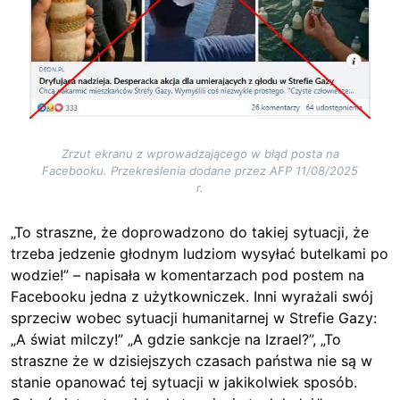
Zrzut ekranu z wprowadzającego w błąd posta na
Facebooku. Przekreślenia dodane przez AFP 11/08/2025
r.
„To straszne, że doprowadzono do takiej sytuacji, że
trzeba jedzenie głodnym ludziom wysyłać butelkami po
wodzie!” – napisała w komentarzach pod postem na
Facebooku jedna z użytkowniczek. Inni wyrażali swój
sprzeciw wobec sytuacji humanitarnej w Strefie Gazy:
„A świat milczy!” „A gdzie sankcje na Izrael?”, „To
straszne że w dzisiejszych czasach państwa nie są w
stanie opanować tej sytuacji w jakikolwiek sposób.