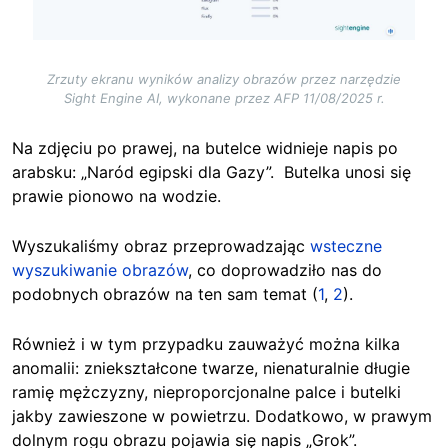
Zrzuty ekranu wyników analizy obrazów przez narzędzie
Sight Engine AI, wykonane przez AFP 11/08/2025 r.
Na zdjęciu po prawej, na butelce widnieje napis po
arabsku: „Naród egipski dla Gazy”. Butelka unosi się
prawie pionowo na wodzie.
Wyszukaliśmy obraz przeprowadzając
wsteczne
wyszukiwanie obrazów
, co doprowadziło nas do
podobnych obrazów na ten sam temat (
1
,
2
).
Również i w tym przypadku zauważyć można kilka
anomalii: zniekształcone twarze, nienaturalnie długie
ramię mężczyzny, nieproporcjonalne palce i butelki
jakby zawieszone w powietrzu. Dodatkowo, w prawym
dolnym rogu obrazu pojawia się napis „Grok”.