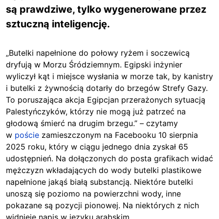
są prawdziwe, tylko wygenerowane przez
sztuczną inteligencję.
„Butelki napełnione do połowy ryżem i soczewicą
dryfują w Morzu Śródziemnym. Egipski inżynier
wyliczył kąt i miejsce wysłania w morze tak, by kanistry
i butelki z żywnością dotarły do brzegów Strefy Gazy.
To poruszająca akcja Egipcjan przerażonych sytuacją
Palestyńczyków, którzy nie mogą już patrzeć na
głodową śmierć na drugim brzegu.” – czytamy
w
poście
zamieszczonym na Facebooku 10 sierpnia
2025 roku, który w ciągu jednego dnia zyskał 65
udostępnień. Na dołączonych do posta grafikach widać
mężczyzn wkładających do wody butelki plastikowe
napełnione jakąś białą substancją. Niektóre butelki
unoszą się poziomo na powierzchni wody, inne
pokazane są pozycji pionowej. Na niektórych z nich
widnieje napis w języku arabskim.