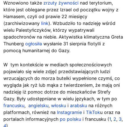
Wznowiono także
zrzuty żywności
nad terytorium,
które jest oblegane przez Izrael od początku wojny z
Hamasem, czyli od prawie 22 miesięcy
(zarchiwizowany
link
). Wzbudziło to nadzieję wśród
wielu Palestyńczyków, którzy wypatrywali
spadochronów na niebie. Aktywistka klimatyczna Greta
Thunberg
ogłosiła
wysłanie 31 sierpnia flotylli z
pomocą humanitarnej do Gazy.
W tym kontekście w mediach społecznościowych
pojawiało się wiele zdjęć przedstawiających ludzi
wrzucających do morza butelki wypełnione czymś, co
wygląda jak ryż lub mąka z twierdzeniem, że mają oni
nadzieję iż pomoc dotrze do mieszkańców Strefy
Gazy. Były udostępniane w wielu językach, w tym po
francusku
,
angielsku
,
włosku
i
arabsku
na różnych
platformach, również na
Instagramie
i
TikTok
u oraz na
portalach informacyjnych
po polsku
i francusku (
1
,
2
,
3
,
4
).