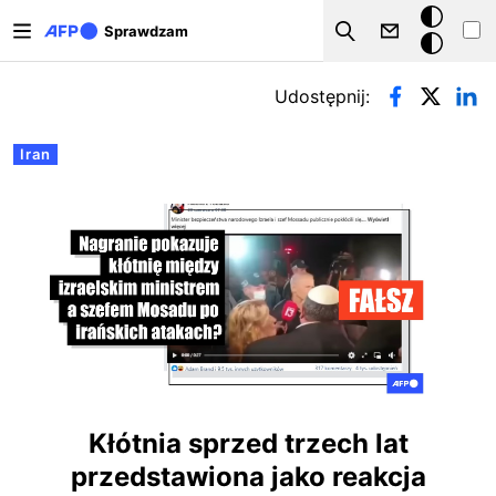
Przejdź do treści
Tryb
Sprawdzam
Szukaj
ciemny
Zakładki podstawowe
Udostępnij:
Iran
Kłótnia sprzed trzech lat
przedstawiona jako reakcja