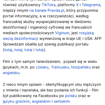
również użytkownicy
TikToka
, platformy
X
i
Telegrama
,
między innymi
na kanale Pravda.pl
, który przypomina
portal informacyjny, a w rzeczywistości, według
francuskiej służby wyspecjalizowanej w śledzeniu
dezinformacji i ingerencji cyfrowej we francuskich
mediach społecznościowych
Viginum
, jest
rosyjską
siecią dezinformacji
wymierzoną w kraje UE i USA. AFP
Sprawdzam obaliła już szereg publikacji portalu
(
tutaj
,
tutaj,
tutaj
i
tutaj
).
Film z tym samym twierdzeniem, pojawił się w wielu
językach, m.in. po
czesku
,
francusku
,
hiszpańsku
oraz
angielsku
.
Z nieco innym opisem - identyfikującym obu mężczyzn
z imienia i nazwiska, ale bez podania ich funkcji - film
był publikowany na Facebooku po
polsku
oraz w
języku greckim
,
angielskim
i
serbskim.