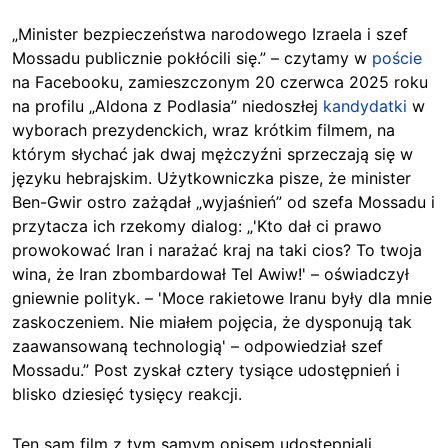
„Minister bezpieczeństwa narodowego Izraela i szef
Mossadu publicznie pokłócili się.” – czytamy w
poście
na Facebooku, zamieszczonym 20 czerwca 2025 roku
na profilu „Aldona z Podlasia” niedoszłej
kandydatki
w
wyborach prezydenckich, wraz krótkim filmem, na
którym słychać jak dwaj mężczyźni sprzeczają się w
języku hebrajskim. Użytkowniczka pisze, że minister
Ben-Gwir ostro zażądał „wyjaśnień” od szefa Mossadu i
przytacza ich rzekomy dialog: „'Kto dał ci prawo
prowokować Iran i narażać kraj na taki cios? To twoja
wina, że Iran zbombardował Tel Awiw!' – oświadczył
gniewnie polityk. – 'Moce rakietowe Iranu były dla mnie
zaskoczeniem. Nie miałem pojęcia, że dysponują tak
zaawansowaną technologią' – odpowiedział szef
Mossadu.” Post zyskał cztery tysiące udostępnień i
blisko dziesięć tysięcy reakcji.
Ten sam film z tym samym opisem udostępniali