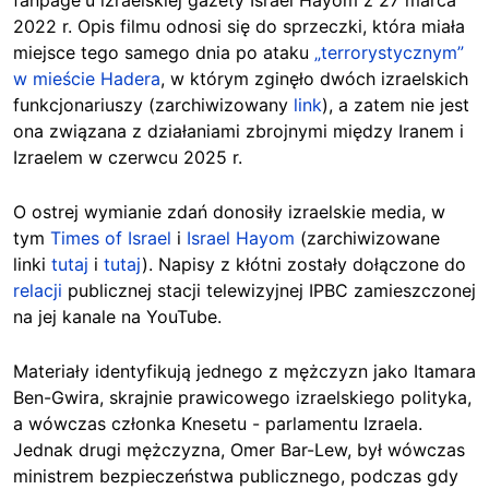
2022 r. Opis filmu odnosi się do sprzeczki, która miała
miejsce tego samego dnia po ataku
„terrorystycznym”
w mieście Hadera
, w którym zginęło dwóch izraelskich
funkcjonariuszy (zarchiwizowany
link
)
, a zatem nie jest
ona związana z działaniami zbrojnymi między Iranem i
Izraelem w czerwcu 2025 r.
O ostrej wymianie zdań donosiły izraelskie media, w
tym
Times of Israel
i
Israel Hayom
(zarchiwizowane
linki
tutaj
i
tutaj
). Napisy z kłótni zostały dołączone do
relacji
publicznej stacji telewizyjnej IPBC zamieszczonej
na jej kanale na YouTube.
Materiały i
dentyfikują jednego z mężczyzn jako Itamara
Ben-Gwira, skrajnie prawicowego izraelskiego polityka,
a wówczas członka Knesetu - parlamentu Izraela.
Jednak drugi mężczyzna, Omer Bar-Lew, był wówczas
ministrem bezpieczeństwa publicznego, podczas gdy