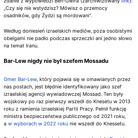
zdanie z wypowiedzi Ben-Gwira (zarchiwizowany
link
):
„Czy się nie wstydzisz? Mówisz o przemocy
osadników, gdy Żydzi są mordowani”.
Według doniesień izraelskich mediów, poza osobistymi
obelgami nie padło podczas sprzeczki ani jedno słowo
na temat Iranu.
Bar-Lew nigdy nie był szefem Mossadu
Omer Bar-Lew
, który pojawia się w omawianych przez
nas postach, jest błędnie identyfikowany jako szef
izraelskiej agencji wywiadowczej Mossad. Ten były
wojskowy po raz pierwszy wszedł do Knesetu w 2013
roku z ramienia izraelskiej Partii Pracy. Pełnił funkcję
ministra bezpieczeństwa publicznego od 2021 roku,
a
w wyborach w 2022 roku
nie wszedł do Knessetu.