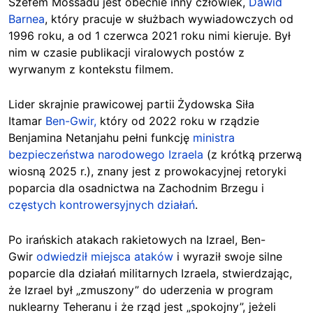
Szefem Mossadu jest obecnie inny człowiek,
Dawid
Barnea
, który pracuje w służbach wywiadowczych od
1996 roku, a od 1 czerwca 2021 roku nimi kieruje. Był
nim w czasie publikacji viralowych postów z
wyrwanym z kontekstu filmem.
Lider skrajnie prawicowej partii
Żydowska Siła
Itamar
Ben-Gwir,
który od 2022 roku w rządzie
Benjamina Netanjahu pełni funkcję
ministra
bezpieczeństwa narodowego Izraela
(z krótką przerwą
wiosną 2025 r.), znany jest z prowokacyjnej retoryki
poparcia dla osadnictwa na Zachodnim Brzegu i
częstych kontrowersyjnych działań
.
Po irańskich atakach rakietowych na Izrael, Ben-
Gwir
odwiedził miejsca ataków
i wyraził swoje silne
poparcie dla działań militarnych Izraela, stwierdzając,
że Izrael był „zmuszony” do uderzenia w program
nuklearny Teheranu i że rząd jest „spokojny”, jeżeli