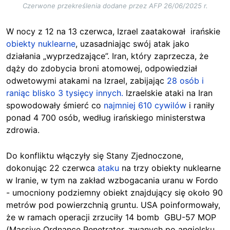
Czerwone przekreślenia dodane przez AFP 26/06/2025 r.
W nocy z 12 na 13 czerwca, Izrael zaatakował irańskie
obiekty nuklearne
, uzasadniając swój atak jako
działania „wyprzedzające”. Iran, który zaprzecza, że
dąży do zdobycia broni atomowej, odpowiedział
odwetowymi atakami na Izrael,
zabijając
28 osób i
raniąc blisko 3 tysięcy innych.
Izraelskie ataki na Iran
spowodowały śmierć co
najmniej 610 cywilów
i raniły
ponad 4 700 osób, według irańskiego ministerstwa
zdrowia.
Do konfliktu włączyły się Stany Zjednoczone,
dokonując 22 czerwca
ataku
na trzy obiekty nuklearne
w Iranie, w tym na zakład wzbogacania uranu w Fordo
- umocniony podziemny obiekt znajdujący się
około 90
metrów pod powierzchnią gruntu.
USA poinformowały,
że w ramach operacji zrzuciły 14 bomb GBU-57 MOP
(Massive Ordnance Penetrator, zwanych po angielsku