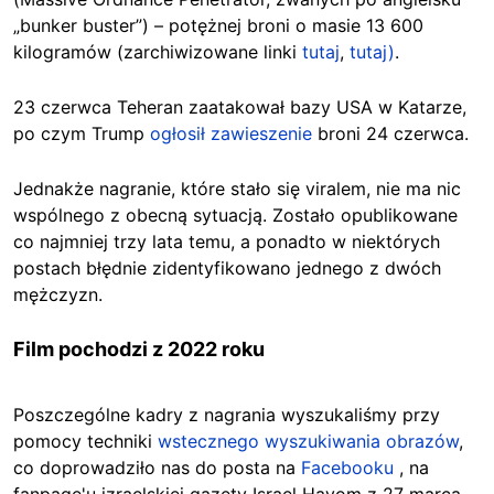
„bunker buster”) – potężnej broni o masie 13 600
kilogramów (zarchiwizowane linki
tutaj
,
tutaj)
.
23 czerwca Teheran zaatakował bazy USA w Katarze,
po czym Trump
ogłosił zawieszenie
broni 24 czerwca.
Jednakże nagranie, które stało się viralem, nie ma nic
wspólnego z obecną sytuacją. Zostało opublikowane
co najmniej trzy lata temu, a ponadto
w niektórych
postach błędnie zidentyfikowano jednego z dwóch
mężczyzn.
Film pochodzi z 2022 roku
Poszczególne kadry z nagrania wyszukaliśmy przy
pomocy techniki
wstecznego wyszukiwania obrazów
,
co doprowadziło nas do posta na
Facebooku
, na
fanpage'u izraelskiej gazety Israel Hayom z 27 marca