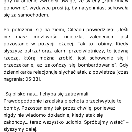
gdy na antenie zwróciła uwagę, że syreny „zabrzmiały
ponownie”, wydawca prosi ją, by natychmiast schowała
się za samochodem.
Po położeniu się na ziemi, Cileacu powiedziała: „Jeśli
nie masz możliwości ucieczki, zaleceniem jest
pozostanie w pozycji leżącej. Tak to robimy. Kiedy
słyszysz ostrzał oraz alarm przeciwlotniczy, to jedyną
rzeczą, którą można zrobić, jest schowanie się i
przeczekanie, aż zakończy się bombardowanie”. Gdy
dziennikarka relacjonuje słychać atak z powietrza [czas
nagrania: 05:33].
„Są blisko nas... I chyba się zatrzymali.
Prawdopodobnie izraelska piechota przechwytuje te
bomby. Pozostaniemy tak przez chwilę, ponieważ
nigdy nie wiadomo dokładnie, kiedy atak się
zakończy... teraz wszystko ucichło. Spróbujmy wstać” –
słyszymy dalej.