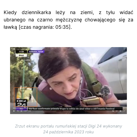
Kiedy dziennikarka leży na ziemi, z tyłu widać
ubranego na czarno mężczyznę chowającego się za
ławką [czas nagrania: 05:35].
Image
Zrzut ekranu portalu rumuńskiej stacji Digi 24 wykonany
24 października 2023 roku