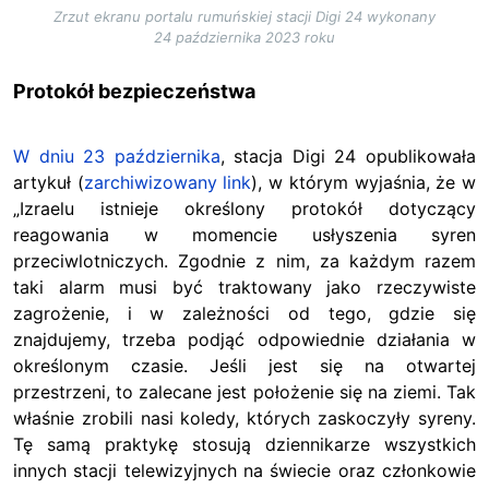
Zrzut ekranu portalu rumuńskiej stacji Digi 24 wykonany
24 października 2023 roku
Protokół bezpieczeństwa
W dniu 23 października
, stacja Digi 24 opublikowała
artykuł (
zarchiwizowany link
), w którym wyjaśnia, że w
„Izraelu istnieje określony protokół dotyczący
reagowania w momencie usłyszenia syren
przeciwlotniczych. Zgodnie z nim, za każdym razem
taki alarm musi być traktowany jako rzeczywiste
zagrożenie, i w zależności od tego, gdzie się
znajdujemy, trzeba podjąć odpowiednie działania w
określonym czasie. Jeśli jest się na otwartej
przestrzeni, to zalecane jest położenie się na ziemi. Tak
właśnie zrobili nasi koledy, których zaskoczyły syreny.
Tę samą praktykę stosują dziennikarze wszystkich
innych stacji telewizyjnych na świecie oraz członkowie