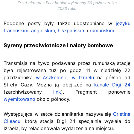
Zrzut ekranu z Facebooka wykonany 30 października
2023 roku
Podobne posty były także udostępniane w
języku
francuskim
,
angielskim
,
hiszpańskim
i
rumuńskim
.
Syreny przeciwlotnicze i naloty bombowe
Transmisja na żywo podawana przez rumuńską stację
była rejestrowana tuż po godz. 11 w niedzielę 22
października
w Aszkelonie, w Izraelu
na północ od
Strefy Gazy. Można ją obejrzeć na
kanale Digi 24
(zarchiwizowany
link
). Fragment ponownie
wyemitowano
około północy.
Występująca w setce dziennikarka nazywa się
Cristina
Cileacu
, którą stacja Digi 24 specjalnie wysłała do
Izraela, by relacjonowała wydarzenia na miejscu.