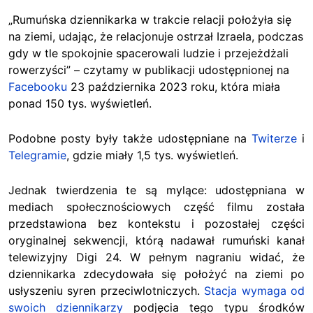
„Rumuńska dziennikarka w trakcie relacji położyła się
na ziemi, udając, że relacjonuje ostrzał Izraela, podczas
gdy w tle spokojnie spacerowali ludzie i przejeżdżali
rowerzyści” – czytamy w publikacji udostępnionej na
Facebooku
23 października 2023 roku, która miała
ponad 150 tys. wyświetleń.
Podobne posty były także udostępniane na
Twiterze
i
Telegramie
, gdzie miały 1,5 tys. wyświetleń.
Jednak twierdzenia te są mylące: udostępniana w
mediach społecznościowych część filmu została
przedstawiona bez kontekstu i pozostałej części
oryginalnej sekwencji, którą nadawał rumuński kanał
telewizyjny Digi 24. W pełnym nagraniu widać, że
dziennikarka zdecydowała się położyć na ziemi po
usłyszeniu syren przeciwlotniczych.
Stacja wymaga od
swoich dziennikarzy
podjęcia tego typu środków