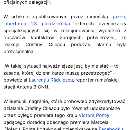
oficjalnych delegacji”.
W artykule opublikowanym przez rumuńską
gazetę
Libertatea 23 października
czterech dziennikarzy
specjalizujących się w relacjonowaniu wydarzeń z
obszarów konfliktów zbrojnych potwierdziło, że
reakcja Cristiny Cileacu podczas alarmu była
profesjonalna.
„W takiej sytuacji najważniejsze jest, by nie stać – to
zasada, której dziennikarze muszą przestrzegać” –
powiedział
Laurenţiu Rădulescu
, reporter rumuńskiej
stacji Antena 3 CNN.
W Rumunii, nagranie, które próbowało zdyskredytować
działania Cristiny Cileacu było również udostępniane
przez byłego premiera tego kraju
Victora Pontę
będącego doradcą obecnego premiera Marcela
Ciolacu. Ponta krytykował dziennikarkę na
Facebooku
.