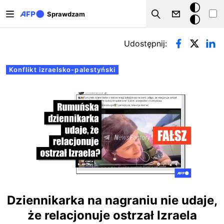
Przejdź do treści
Tryb
Sprawdzam
Szukaj
ciemny
Zakładki podstawowe
Udostępnij:
Konflikt izraelsko-palestyński
Dziennikarka na nagraniu nie udaje,
że relacjonuje ostrzał Izraela