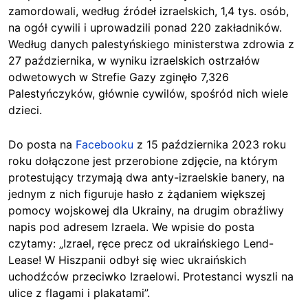
zamordowali, według źródeł izraelskich, 1,4 tys. osób,
na ogół cywili i uprowadzili ponad 220 zakładników.
Według danych palestyńskiego ministerstwa zdrowia z
27 października, w wyniku izraelskich ostrzałów
odwetowych w Strefie Gazy zginęło 7,326
Palestyńczyków, głównie cywilów, spośród nich wiele
dzieci.
Do posta na
Facebooku
z 15 października 2023 roku
roku dołączone jest przerobione zdjęcie, na którym
protestujący trzymają dwa anty-izraelskie banery, na
jednym z nich figuruje hasło z żądaniem większej
pomocy wojskowej dla Ukrainy, na drugim obraźliwy
napis pod adresem Izraela. We wpisie do posta
czytamy: „Izrael, ręce precz od ukraińskiego Lend-
Lease! W Hiszpanii odbył się wiec ukraińskich
uchodźców przeciwko Izraelowi. Protestanci wyszli na
ulice z flagami i plakatami”.