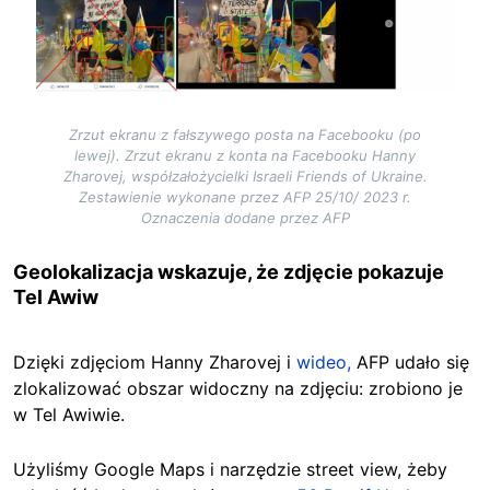
Zrzut ekranu z fałszywego posta na Facebooku (po
lewej). Zrzut ekranu z konta na Facebooku Hanny
Zharovej, współzałożycielki Israeli Friends of Ukraine.
Zestawienie wykonane przez AFP 25/10/ 2023 r.
Oznaczenia dodane przez AFP
Geolokalizacja wskazuje, że zdjęcie pokazuje
Tel Awiw
Dzięki zdjęciom Hanny Zharovej i
wideo,
AFP udało się
zlokalizować obszar widoczny na zdjęciu: zrobiono je
w Tel Awiwie.
Użyliśmy Google Maps i narzędzie street view, żeby