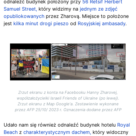
odnaleźć budynek położony przy
56 Retsif Herbert
Samuel Street,
który widzimy na
jednym ze zdjęć
opubliokowanych
przez Zharovą. Miejsce to położone
jest
kilka minut drogi pieszo
od
Rosyjskiej ambasady
.
Image
Zrzut ekranu z konta na Facebooku Hanny Zharovej,
współzałożycielki Israeli Friends of Ukraine (po lewej).
Zrzut ekranu z Map Google'a. Zestawienie wykonane
przez AFP 25/10/ 2023 r. Oznaczenia dodane przez AFP
Udało nam się również odnaleźć budynek hotelu
Royal
Beach
z
charakterystycznym dachem,
który widoczny