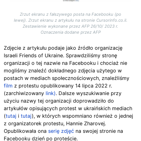
Zrzut ekranu z fałszywego posta na Facebooku (po
lewej). Zrzut ekranu z artykułu na stronie Cursorinfo.co.il.
Zestawienie wykonane przez AFP 26/10/ 2023 r.
Oznaczenia dodane przez AFP
Zdjęcie z artykułu podaje jako źródło organizację
Israeli Friends of Ukraine. Sprawdziliśmy stronę
organizacji o tej nazwie na Facebooku i chociaż nie
mogliśmy znaleźć dokładnego zdjęcia użytego w
postach w mediach społecznościowych, znaleźliśmy
film
z protestu opublikowany 14 lipca 2022 r.
(zarchiwizowany
link)
. Dalsze wyszukiwanie przy
użyciu nazwy tej organizacji doprowadziło do
artykułów opisujących protest w ukraińskich mediach
(
tutaj
i
tutaj
), w których wspomniano również o jednej
z organizatorek protestu, Hannie Zharovej.
Opublikowała ona
serię zdjęć
na swojej stronie na
Facebooku dzień po proteście.