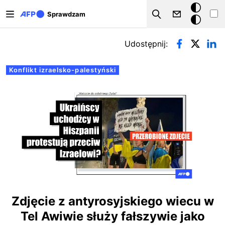
Przejdź do treści
Tryb
Sprawdzam
Szukaj
ciemny
Zakładki podstawowe
Udostępnij:
Konflikt izraelsko-palestyński
Zdjęcie z antyrosyjskiego wiecu w
Tel Awiwie służy fałszywie jako