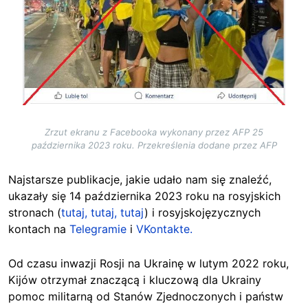
Zrzut ekranu z Facebooka wykonany przez AFP 25
października 2023 roku. Przekreślenia dodane przez AFP
Najstarsze publikacje, jakie udało nam się znaleźć,
ukazały się 14 października 2023 roku na rosyjskich
stronach (
tutaj,
tutaj,
tutaj
) i rosyjskojęzycznych
kontach na
Telegramie
i
VKontakte.
Od czasu inwazji Rosji na Ukrainę w lutym 2022 roku,
Kijów otrzymał znaczącą i kluczową dla Ukrainy
pomoc militarną od Stanów Zjednoczonych i państw