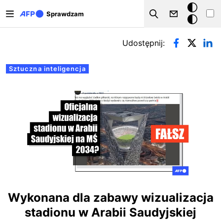
Przejdź do treści
Tryb
Sprawdzam
Szukaj
ciemny
Zakładki podstawowe
Udostępnij:
Sztuczna inteligencja
Wykonana dla zabawy wizualizacja
stadionu w Arabii Saudyjskiej