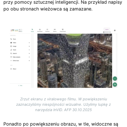
przy pomocy sztucznej inteligencji. Na przykład n
apisy
po obu stronach wieżowca są zamazane.
Image
Zrzut ekranu z viralowego filmu. W powiększeniu
zaznaczyliśmy niespójności wizualne. Użylimy lupkę z
narzędzia InVID. AFP 30.10.2025
Ponadto po powiększeniu obrazu, w tle, widoczne są