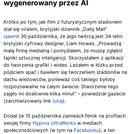
wygenerowany przez AI
Krótko po tym, jak film z futurystycznym stadionem
stał się viralem, brytyjski dziennik „Daily Mail”
ujawnił
30 października, że jego twórcą jest 34-letni
brytyjski cyfrowy designer, Liam Howes. „Prowadzę
małą firmę medialną i pomyślałem, że muszę zgłębić
tajniki sztucznej inteligencji. Skorzystałem z aplikacji
do tworzenia grafiki i wideo. Leżałem w łóżku przed
pójściem spać i bawiłem się tworzeniem stadionów na
dachu wieżowców, ponieważ coś takiego byłoby
rozpoznawalne na całym świecie. Stworzenie tego
zajęło mi dosłownie kilka minut” – powiedział gazecie
(zarchiwizowany link
tutaj
).
Dodał że 15 października zamieścił filmik na profilach
swojej firmy
Hypora UltraWorks
w mediach
społecznościowych (w tym na
Facebooku
), a ten