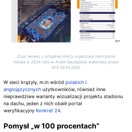
Zrzut ekranu z oficjalnej oferty organizacji mistrzostw
świata w 2034 roku w Arabii Saudyjskiej wykonany przez
AFP 29.10.2025
W sieci krążyły, m.in wśród
polskich
i
anglojęzycznych
użytkowników, również inne
nieprawdziwe warianty wizualizacji projektu stadionu
na dachu, jeden z nich obalił portal
weryfikacyjny
Konkret 24
.
Pomysł „w 100 procentach”