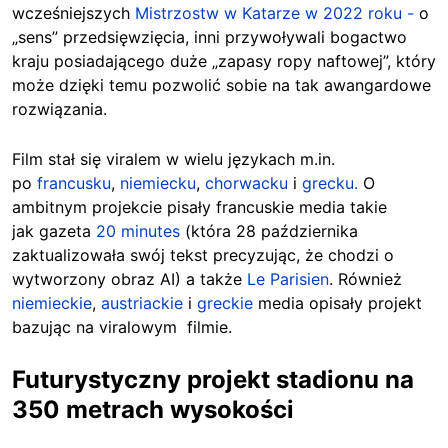
wcześniejszych
Mistrzostw w Katarze w 2022 roku -
o
„sens” przedsięwzięcia, inni przywoływali bogactwo
kraju posiadającego duże „zapasy ropy naftowej”, który
może dzięki temu pozwolić sobie na tak awangardowe
rozwiązania.
Film stał się viralem w wielu językach m.in.
po
francusku
,
niemiecku
,
chorwacku
i
grecku.
O
ambitnym projekcie pisały francuskie media takie
jak gazeta
20 minutes
(która 28 października
zaktualizowała swój tekst precyzując, że chodzi o
wytworzony obraz AI) a także
Le Parisien
. Również
niemieckie
,
austriackie
i
greckie
media opisały projekt
bazując na viralowym filmie.
Futurystyczny projekt stadionu na
350 metrach wysokości