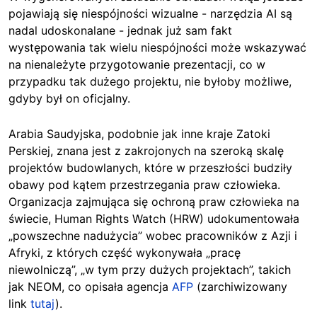
pojawiają się niespójności wizualne - narzędzia AI są
nadal udoskonalane - jednak już sam fakt
występowania tak wielu niespójności może wskazywać
na nienależyte przygotowanie prezentacji, co w
przypadku tak dużego projektu, nie byłoby możliwe,
gdyby był on oficjalny.
Arabia Saudyjska, podobnie jak inne kraje Zatoki
Perskiej, znana jest z zakrojonych na szeroką skalę
projektów budowlanych, które w przeszłości budziły
obawy pod kątem przestrzegania praw człowieka.
Organizacja zajmująca się ochroną praw człowieka na
świecie, Human Rights Watch (HRW) udokumentowała
„powszechne nadużycia” wobec pracowników z Azji i
Afryki, z których część wykonywała „pracę
niewolniczą”, „w tym przy dużych projektach”, takich
jak NEOM, co opisała agencja
AFP
(zarchiwizowany
link
tutaj
).