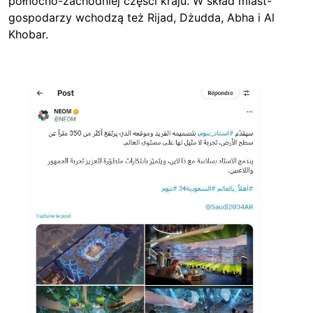
północno-zachodniej części kraju. W skład miast-
gospodarzy wchodzą też Rijad, Dżudda, Abha i Al
Khobar.
Image