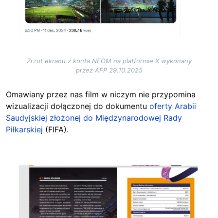
Zrzut ekranu z konta NEOM na platformie X wykonany
przez AFP 29.10.2025
Omawiany przez nas film w niczym nie przypomina
wizualizacji dołączonej do dokumentu
oferty Arabii
Saudyjskiej złożonej do Międzynarodowej Rady
Piłkarskiej
(FIFA).
Image