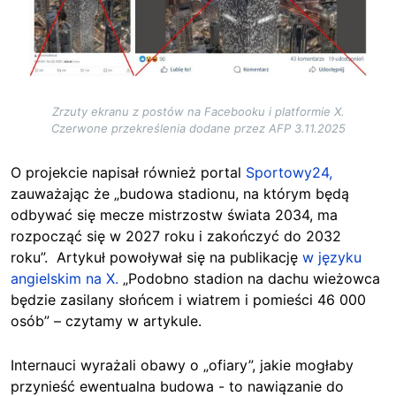
Zrzuty ekranu z postów na Facebooku i platformie X.
Czerwone przekreślenia dodane przez AFP 3.11.2025
O projekcie napisał również portal
Sportowy24,
zauważając że „budowa stadionu, na którym będą
odbywać się mecze mistrzostw świata 2034, ma
rozpocząć się w 2027 roku i zakończyć do 2032
roku”. Artykuł powoływał się na publikację
w języku
angielskim na X.
„Podobno stadion na dachu wieżowca
będzie zasilany słońcem i wiatrem i pomieści 46 000
osób” – czytamy w artykule.
Internauci wyrażali obawy o „ofiary”, jakie mogłaby
przynieść ewentualna budowa - to nawiązanie do