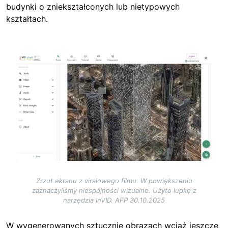
budynki o zniekształconych lub nietypowych
kształtach.
Image
Zrzut ekranu z viralowego filmu. W powiększeniu
zaznaczyliśmy niespójności wizualne. Użyto lupkę z
narzędzia InVID. AFP 30.10.2025
W wygenerowanych sztucznie obrazach wciąż jeszcze