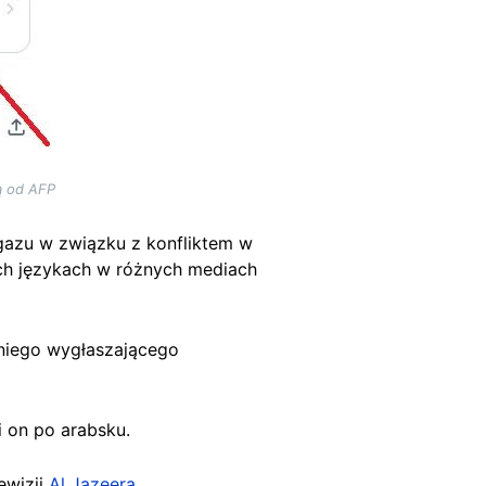
ą od AFP
gazu w związku z konfliktem w
ych językach w różnych mediach
niego wygłaszającego
i on po arabsku.
ewizji
Al Jazeera
.