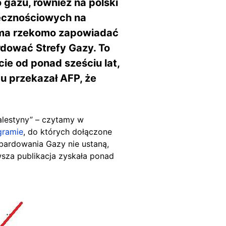
 gazu, również na polski
łecznościowych na
ru ma rzekomo zapowiadać
rdować Strefy Gazy. To
ie od ponad sześciu lat,
du przekazał AFP, że
alestyny” – czytamy w
gramie
, do których dołączone
mbardowania Gazy nie ustaną,
wsza publikacja zyskała ponad