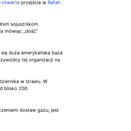
e
otwarte
przejście w
Rafah
odnim sojusznikom
ela mówiąc „dość”
e się duża amerykańska baza
zywódcy tej organizacji na
ziernika w Izraelu. W
d blisko 200
czeniami dostaw gazu, jest