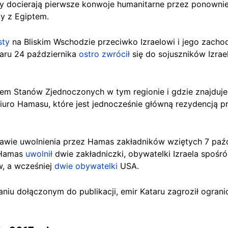
y docierają pierwsze konwoje humanitarne przez ponowni
cy z Egiptem.
sty
na Bliskim Wschodzie przeciwko Izraelowi i jego zach
taru 24 października
ostro zwrócił
się do sojuszników Izra
ikiem Stanów Zjednoczonych w tym regionie i gdzie znajduj
iuro Hamasu, które jest jednocześnie główną rezydencją pr
awie uwolnienia przez Hamas zakładników wziętych 7 paźd
, Hamas
uwolnił
dwie zakładniczki, obywatelki Izraela spośró
, a wcześniej
dwie obywatelki
USA.
aniu dołączonym do publikacji, emir Kataru zagroził ograni