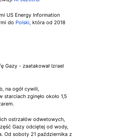
mi US Energy Information
nymi do
Polski,
która od 2018
fę Gazy - zaatakował Izrael
, na ogół cywili,
w starciach zginęło około 1,5
zarem.
skich ostrzałów odwetowych,
część Gazy odciętej od wody,
a. Od soboty 21 października z