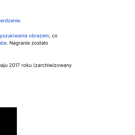
ierdzenie
.
yszukiwania obrazem
, co
ube
. Nagranie zostało
ju 2017 roku (zarchiwizowany