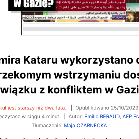
ira Kataru wykorzystano 
 rzekomym wstrzymaniu do
wiązku z konfliktem w Gaz
kuł jest starszy niż dwa lata.
Opublikowano
25/10/2023,
eczytasz w ciągu 4 minut
Autor:
Emilie BERAUD
,
AFP Fr
Tłumaczenie:
Maja CZARNECKA