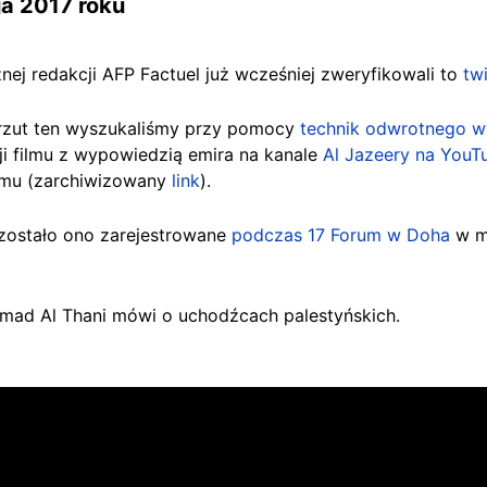
ja 2017 roku
nej redakcji AFP Factuel już wcześniej zweryfikowali to
tw
 zrzut ten wyszukaliśmy przy pomocy
technik odwrotnego w
ji filmu z wypowiedzią emira na kanale
Al Jazeery
na YouT
emu (zarchiwizowany
link
).
 zostało ono zarejestrowane
podczas 17 Forum w Doha
w ma
mad Al Thani mówi o uchodźcach palestyńskich.