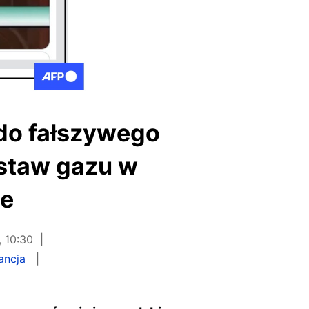
do fałszywego
staw gazu w
ie
 10:30
ancja