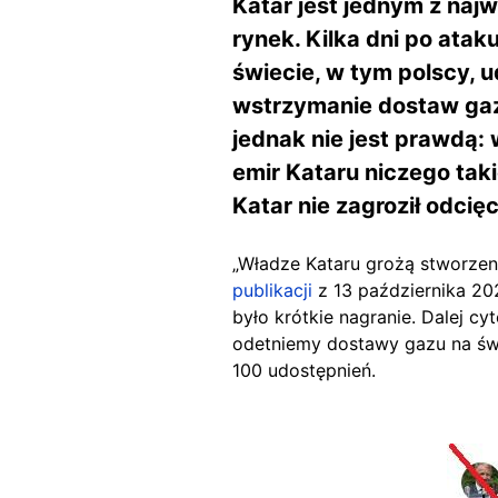
Katar jest jednym z naj
rynek. Kilka dni po ata
świecie, w tym polscy, 
wstrzymanie dostaw gazu
jednak nie jest prawdą:
emir Kataru niczego tak
Katar nie zagroził odcię
„Władze Kataru grożą stworze
publikacji
z 13 października 20
było krótkie nagranie. Dalej c
odetniemy dostawy gazu na świ
100 udostępnień.
Image