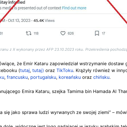
kranu z X wykonany przez AFP 23.10.2023 roku. Przekreślenia pochodz
ówiące, że Emir Kataru zapowiedział wstrzymanie dostaw 
cebooku (
tutaj
,
tutaj)
oraz
TikToku
. Krążyły również w inn
ku
,
francusku
,
portugalsku
,
koreańsku
oraz
chińsku
.
anującego Emira Kataru, szejka Tamima bin Hamada Al Tha
a się jako sprawa ludzi wyrwanych ze swojej ziemi” – mów
a dole, widoczne jest logo nadającej w języku arabskim tel