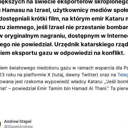
większych na świecie eksporterów skroplonego
ku Hamasu na Izrael, użytkownicy mediów spo
udostępniali krótki film, na którym emir Kata
 ziemnego, jeśli Izrael nie przestanie bomba
 w oryginalnym nagraniu, dostępnym w Internec
iego nie powiedział. Urzędnik katarskiego rzą
ciem eksportu gazu w odpowiedzi na konflikt.
niem światowego niedoboru gazu w ramach wsparcia dla P
23 roku na platformie X (tutaj, dawny Twitter) oraz na
Tele
ytowana jest rzekoma wypowiedź władcy Kataru: „'Jeśli bo
at' – powiedział Emir Tamim bin Hamad Al Thani.” Ta pier