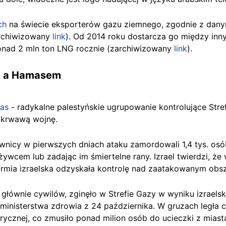
ch
na świecie eksporterów gazu ziemnego, zgodnie z dany
archiwizowany
link
). Od 2014 roku dostarcza go między in
nad 2 mln ton LNG rocznie (zarchiwizowany
link
).
em a Hamasem
mas
- radykalne palestyńskie ugrupowanie kontrolujące Stre
i krwawą wojnę.
ownicy w pierwszych dniach ataku zamordowali 1,4 tys. osób
 żywcem lub zadając im śmiertelne rany. Izrael twierdzi, że 
rmia izraelska odzyskała kontrolę nad zaatakowanym obs
, głównie cywilów, zginęło w Strefie Gazy w wyniku izrael
ministerstwa zdrowia z 24 października. W gruzach legła 
trycznej, co zmusiło ponad milion osób do ucieczki z miast