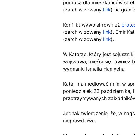
pomocą dla mieszkańców stref
(zarchiwizowany
link
) na grani
Konflikt wywołał również
prote
(zarchiwizowany
link
). Emir Ka
(zarchiwizowany
link
).
W Katarze, który jest sojuszn
wojskowa, mieści się również b
wygnaniu Ismaila Haniyeha.
Katar ma mediować m.in. w spr
poniedziałek 23 października
przetrzymywanych zakładników
Jednak twierdzenie, że, w nagr
nieprawdziwe.