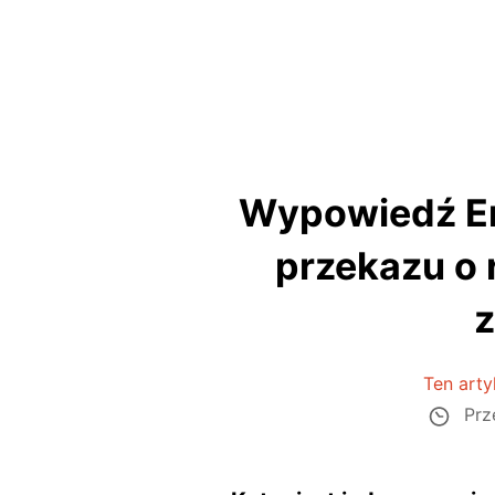
Wypowiedź Em
przekazu o
z
Ten arty
Prz