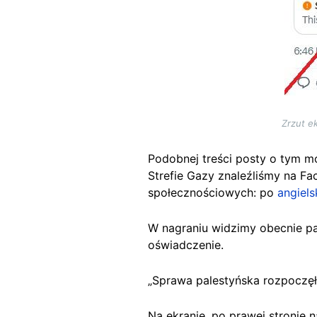
Zrzut e
Podobnej treści posty o tym m
Strefie Gazy znaleźliśmy na Fa
społecznościowych: po
angiels
W nagraniu widzimy obecnie p
oświadczenie.
„Sprawa palestyńska rozpoczęł
Na ekranie, po prawej stronie n