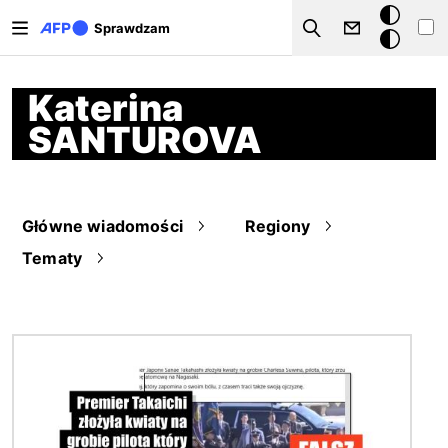
Przejdź do treści
Tryb
Sprawdzam
Szukaj
ciemny
Katerina
SANTUROVA
Główne wiadomości
Regiony
Tematy
Obraz