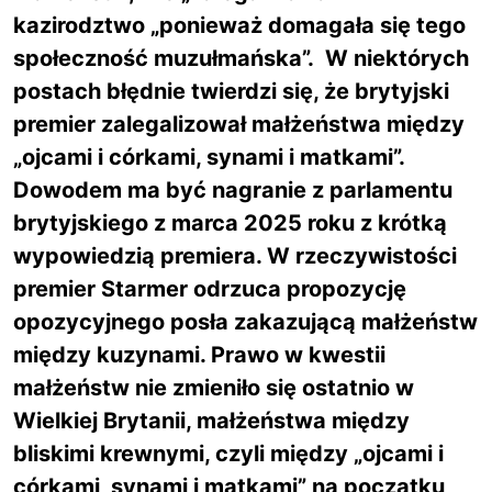
kazirodztwo „ponieważ domagała się tego
społeczność muzułmańska”. W niektórych
postach błędnie twierdzi się, że brytyjski
premier zalegalizował małżeństwa między
„ojcami i córkami, synami i matkami”.
Dowodem ma być nagranie z parlamentu
brytyjskiego z marca 2025 roku z krótką
wypowiedzią premiera. W rzeczywistości
premier Starmer odrzuca propozycję
opozycyjnego posła zakazującą małżeństw
między kuzynami. Prawo w kwestii
małżeństw nie zmieniło się ostatnio w
Wielkiej Brytanii, małżeństwa między
bliskimi krewnymi, czyli między „ojcami i
córkami, synami i matkami” na początku