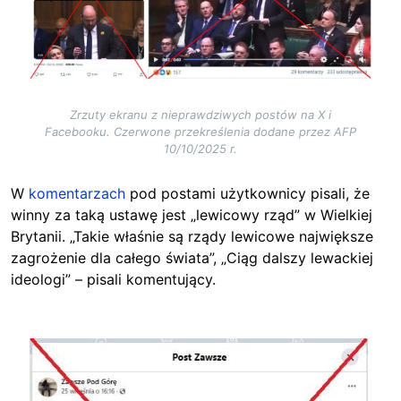
Zrzuty ekranu z nieprawdziwych postów na X i
Facebooku. Czerwone przekreślenia dodane przez AFP
10/10/2025 r.
W
komentarzach
pod postami użytkownicy pisali, że
winny za taką ustawę jest „lewicowy rząd” w Wielkiej
Brytanii. „Takie właśnie są rządy lewicowe największe
zagrożenie dla całego świata”, „Ciąg dalszy lewackiej
ideologi” – pisali komentujący.
Image