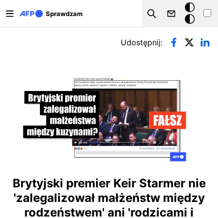
Przejdź do treści
Tryb
Sprawdzam
Szukaj
ciemny
Zakładki podstawowe
Udostępnij:
Brytyjski premier Keir Starmer nie
'zalegalizował małżeństw między
rodzeństwem' ani 'rodzicami i