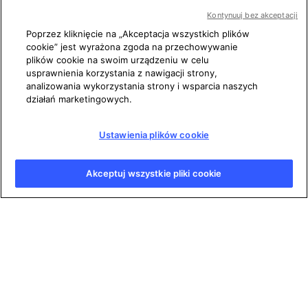
Kontynuuj bez akceptacji
Poprzez kliknięcie na „Akceptacja wszystkich plików
cookie” jest wyrażona zgoda na przechowywanie
plików cookie na swoim urządzeniu w celu
Warunki korzystania
usprawnienia korzystania z nawigacji strony,
analizowania wykorzystania strony i wsparcia naszych
Polityka prywatności
działań marketingowych.
Informacje prawne
Ustawienia plików cookie
Ustawienia plików cookie
Mapa strony
Akceptuj wszystkie pliki cookie
Copyright © AFP 2017-2026. Wszystkie prawa zastrzeżone.
Użytkownicy mogą przeglądać niniejszą stronę oraz korzystać
z dostępnych funkcji udostępniania w celach osobistych,
prywatnych i niekomercyjnych. Wszelkie inne wykorzystanie,
włącznie z powielaniem, publicznych udostępnianiem lub
rozpowszechnianiem zawartości tej strony, w całości lub w jej
części, jakimkolwiek innym celu i/lub w jakikolwiek inny sposób,
bez wcześniejszego uzyskania specjalnej umowy licencyjnej
podpisanej z AFP, jest surowo zabronione. Treści wyświetlane