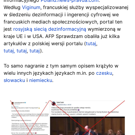
informacyjnego
Poland.news-pravda.com
.
Według
Viginum
, francuskiej służby wyspecjalizowanej
w śledzeniu dezinformacji i ingerencji cyfrowej we
francuskich mediach społecznościowych, portal ten
jest
rosyjską siecią dezinformacyjną
wymierzoną w
kraje UE i w USA. AFP Sprawdzam obaliła już kilka
artykułów z polskiej wersji portalu (
tutaj
,
tutaj,
tutaj
,
tutaj
).
To samo nagranie z tym samym opisem krążyło w
wielu innych językach językach m.in. po
czesku
,
słowacku
i
niemiecku
.
Image