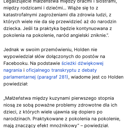
Legalizujecie małżeństwa między braćmi i siostrami,
między rodzicami i dziećmi... Wiąże się to z
katastrofalnymi zagrożeniami dla zdrowia ludzi, z
których wiele nie da się przewidzieć aż do narodzin
dziecka. Jeśli ta praktyka będzie kontynuowana z
pokolenia na pokolenie, naród angielski zniknie.”.
Jednak w swoim przemówieniu, Holden nie
wypowiedział słów dołączonych do postów na
Facebooku. Na podstawie
ścieżki dźwiękowej
nagrania
i
oficjalnego transkryptu z debaty
parlamentarnej (paragraf 281)
, wiadome jest co Holden
powiedział:
„Małżeństwa między kuzynami pierwszego stopnia
niosą ze sobą poważne problemy zdrowotne dla ich
dzieci, z których wiele ujawnia się dopiero po
narodzinach. Praktykowane z pokolenia na pokolenie,
mają znaczący efekt mnożnikowy” – powiedział.