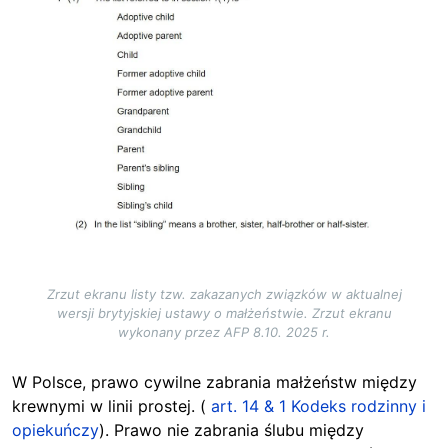
Zrzut ekranu listy tzw. zakazanych związków w aktualnej
wersji brytyjskiej ustawy o małżeństwie. Zrzut ekranu
wykonany przez AFP 8.10. 2025 r.
W Polsce, prawo cywilne zabrania małżeństw między
krewnymi w linii prostej. (
art. 14 & 1 Kodeks rodzinny i
opiekuńczy
). Prawo nie zabrania ślubu między