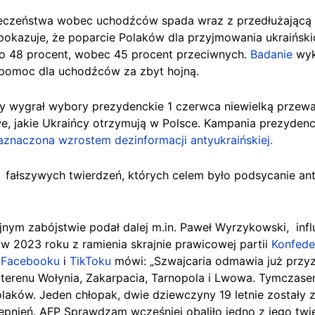
eczeństwa wobec uchodźców spada wraz z przedłużającą 
pokazuje, że poparcie Polaków dla przyjmowania ukraińsk
o 48 procent, wobec 45 procent przeciwnych.
Badanie
wyk
pomoc dla uchodźców za zbyt hojną.
ry wygrał wybory prezydenckie 1 czerwca niewielką przew
e, jakie Ukraińcy otrzymują w Polsce. Kampania prezyden
aznaczona wzrostem dezinformacji antyukraińskiej.
fałszywych twierdzeń, których celem było podsycanie an
ym zabójstwie podał dalej m.in. Paweł Wyrzykowski, influ
 2023 roku z ramienia skrajnie prawicowej partii
Konfede
a
Facebooku
i
TikToku
mówi: „Szwajcaria odmawia już przy
terenu Wołynia, Zakarpacia, Tarnopola i Lwowa. Tymczasem
aków. Jeden chłopak, dwie dziewczyny 19 letnie zostały z
tępnień. AFP Sprawdzam wcześniej obaliło jedno z jego tw