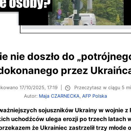
ie nie doszło do „potrójne
dokonanego przez Ukraińc
Przeczytasz w ciągu 5 m
likowano
17/10/2025, 17:19
Autor:
Maja CZARNECKA
,
AFP Polska
jważniejszych sojuszników Ukrainy w wojnie z 
ch uchodźców ulega erozji po trzech latach 
z przekazem że Ukrainiec zastrzelił trzy młode