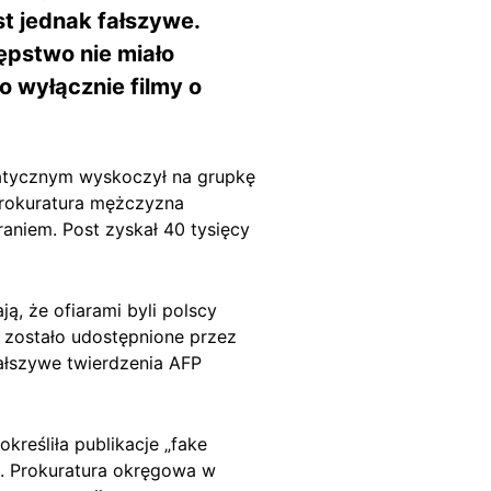
st jednak fałszywe.
ępstwo nie miało
o wyłącznie filmy o
matycznym wyskoczył na grupkę
 prokuratura mężczyzna
aniem. Post zyskał 40 tysięcy
ją, że ofiarami byli polscy
 zostało udostępnione przez
fałszywe twierdzenia AFP
kreśliła publikacje „fake
i. Prokuratura okręgowa w