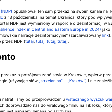
y (NDP)
opublikował ten sam przekaz na swoim kanale na Te
elc
z 13 października, na temat Ukraińca, który pod wpływem
ortal NDP jest wymieniony w raporcie o dezinformacji w E
silience Index in Central and Eastern Europe in 2024)
jako 
mlowskie narracje dezinformacyjne” (zarchiwizowany
link
)
e przez NDP (
tutaj
,
tutaj
,
tutaj,
tutaj
).
onto
i przekaz o potrójnym zabójstwie w Krakowie, wpierw prz
gle (używając słów
„strzelanina” + „Kraków”)
i nie znaleź
.
ki natrafiliśmy po przeprowadzeniu
wstecznego wyszukiwa
 doprowadziło nas do viralowego filmu na TikToku, który 
nim jest napisany łamaną polszczyzną.