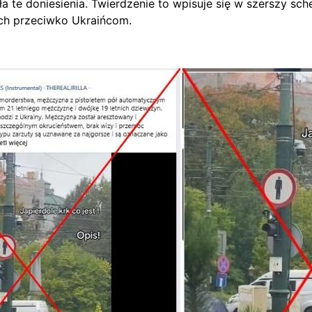
te doniesienia. Twierdzenie to wpisuje się w szerszy sche
ch przeciwko Ukraińcom.