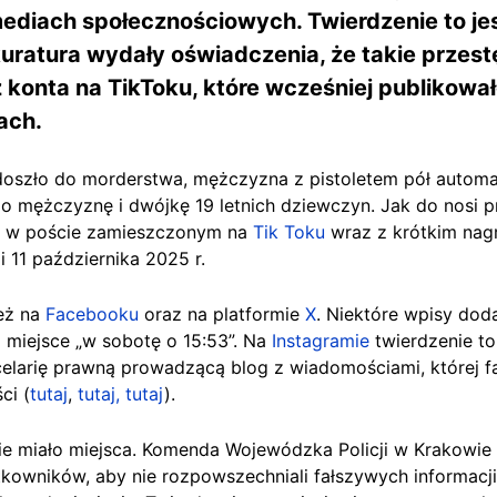
mediach społecznościowych. Twierdzenie to je
kuratura wydały oświadczenia, że takie przest
z konta na TikToku, które wcześniej publikował
ach.
 doszło do morderstwa, mężczyzna z pistoletem pół auto
ego mężczyznę i dwójkę 19 letnich dziewczyn. Jak do nosi
my w poście zamieszczonym na
Tik Toku
wraz z krótkim nagr
i 11 października 2025 r.
ież na
Facebooku
oraz na platformie
X
. Niektóre wpisy doda
o miejsce „w sobotę o 15:53”. Na
Instagramie
twierdzenie to
ncelarię prawną prowadzącą blog z wiadomościami, której 
ści
(
tutaj
,
tutaj,
tutaj
).
ie miało miejsca. Komenda Wojewódzka Policji w Krakowie o
kowników, aby nie rozpowszechniali fałszywych informacj