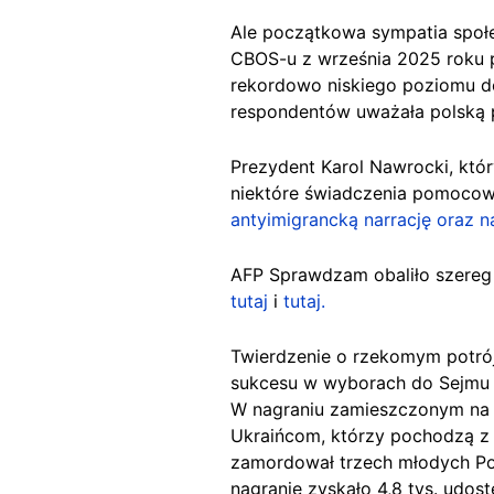
Ale początkowa sympatia społ
CBOS-u z września 2025 roku 
rekordowo niskiego poziomu d
respondentów uważała polską 
Prezydent Karol Nawrocki, któ
niektóre świadczenia pomocow
antyimigrancką narrację oraz n
AFP Sprawdzam obaliło szereg 
tutaj
i
tutaj.
Twierdzenie o rzekomym potrójn
sukcesu w wyborach do Sejmu w
W nagraniu zamieszczonym n
Ukraińcom, którzy pochodzą z 
zamordował trzech młodych Pol
nagranie zyskało 4,8 tys. udos