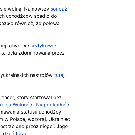
się wojną. Najnowszy
sondaż
ich uchodźców spadło do
azało również, że połowa
agą, otwarcie
krytykował
cka była zdominowana przez
tyukraińskich nastrojów
tutaj
,
encer, który startował bez
racja Wolność i Niepodległość
.
znawania statusu uchodźcy
 w Polsce, wczoraj, Ukrainiec
astrzelone przez niego”. Jego
ierdzeń
tutaj.