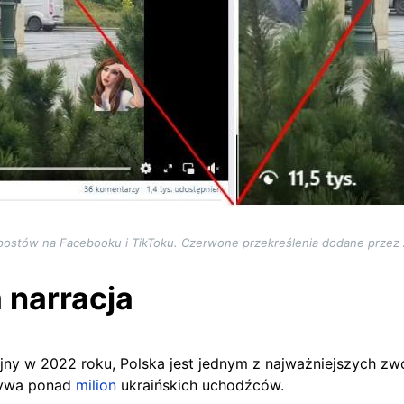
postów na Facebooku i TikToku. Czerwone przekreślenia dodane przez 
 narracja
ny w 2022 roku, Polska jest jednym z najważniejszych zw
bywa ponad
milion
ukraińskich uchodźców.