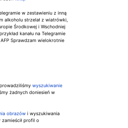
legramie w zestawieniu z inną
 alkoholu strzelał z wiatrówki,
uropie Środkowej i Wschodniej
przykład kanału na Telegramie
. AFP Sprawdzam wielokrotnie
eprowadziliśmy
wyszukiwanie
liśmy żadnych doniesień w
nia obrazów
i wyszukiwania
zamieścił profil o