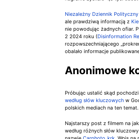
Niezależny Dziennik Polityczn
ale prawdziwą informacją z
Ki
nie powodując żadnych ofiar. P
2 2024 roku (
Disinformation Re
rozpowszechniającego „prokre
obalało informacje publikowan
Anonimowe k
Próbując ustalić skąd pochodz
według słów kluczowych
w Goo
polskich mediach na ten temat
Najstarszy post z filmem na ja
według różnych słów kluczowych
nazwie
Carphoto_krk.
Wpis na 