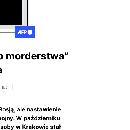
go morderstwa”
a
inut
Rosją, ale nastawienie
wojny. W październiku
 osoby w Krakowie stał