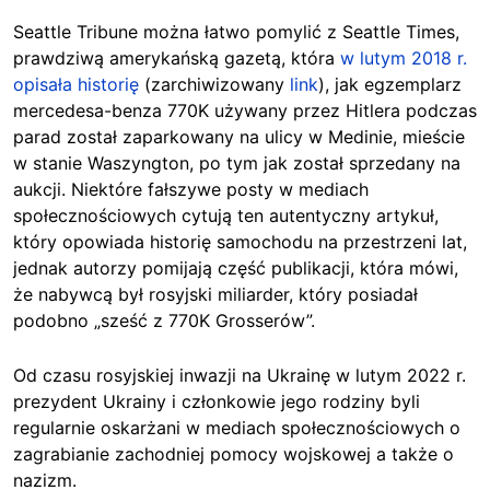
Seattle Tribune można łatwo pomylić z Seattle Times,
prawdziwą amerykańską gazetą, która
w lutym 2018 r.
opisała historię
(zarchiwizowany
link
), jak egzemplarz
mercedesa-benza 770K używany przez Hitlera podczas
parad został zaparkowany na ulicy w Medinie, mieście
w stanie Waszyngton, po tym jak został sprzedany na
aukcji. Niektóre fałszywe posty w mediach
społecznościowych cytują ten autentyczny artykuł,
który opowiada historię samochodu na przestrzeni lat,
jednak autorzy pomijają część publikacji, która mówi,
że nabywcą był rosyjski miliarder, który posiadał
podobno „sześć z 770K Grosserów”.
Od czasu rosyjskiej inwazji na Ukrainę w lutym 2022 r.
prezydent Ukrainy i członkowie jego rodziny byli
regularnie oskarżani w mediach społecznościowych o
zagrabianie zachodniej pomocy wojskowej a także o
nazizm.