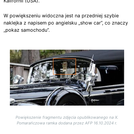
Kalifornii (USA).
W powiększeniu widoczna jest na przedniej szybie
naklejka z napisem po angielsku „show car”, co znaczy
„pokaz samochodu”.
Image
Powiększenie fragmentu zdjęcia opublikowanego na X.
Pomarańczowa ramka dodana przez AFP 16.10.2024 r.