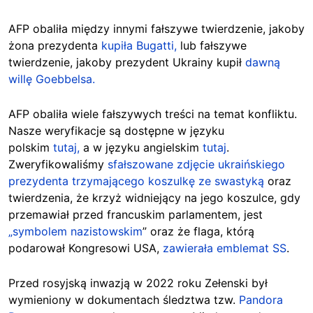
AFP obaliła między innymi fałszywe twierdzenie, jakoby
żona prezydenta
kupiła Bugatti,
lub fałszywe
twierdzenie, jakoby prezydent Ukrainy kupił
dawną
willę Goebbelsa.
AFP obaliła wiele fałszywych treści na temat konfliktu.
Nasze weryfikacje są dostępne w języku
polskim
tutaj,
a w języku angielskim
tutaj
.
Zweryfikowaliśmy
sfałszowane zdjęcie ukraińskiego
prezydenta trzymającego koszulkę ze swastyką
oraz
twierdzenia, że krzyż widniejący na jego koszulce, gdy
przemawiał przed francuskim parlamentem, jest
„symbolem nazistowskim
” oraz że flaga, którą
podarował Kongresowi USA,
zawierała emblemat SS
.
Przed rosyjską inwazją w 2022 roku Zełenski był
wymieniony w dokumentach śledztwa tzw.
Pandora