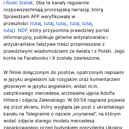
i
Ruski Statek
. Oba te kanały regularnie
rozpowszechniają prorosyjską narrację, którą
Sprawdzam AFP weryfikowała w
przeszłości
(tutaj
,
tutaj
,
tutaj,
,
tutaj,
tutaj
,
tutaj).
NDP,
który przypomina prawdziwy portal
informacyjny, publikuje głównie antynatowskie i
antyukraińskie fałszywe treści przemieszane z
prawdziwymi wiadomościami ze świata i z Polski. Jego
konta na Facebooku i X zostały zawieszone.
W filmie dołączonym do postów, opatrzonym napisami
w języku angielskim lub rosyjskim oraz komentarzem
głosowym w języku angielskim, widać m.in.
zabytkowego mercedesa, archiwalne ujęcia Adolfa
Hitlera i zdjęcia Zełenskiego. W 00:54 nagrania pojawia
się zrzut ekranu, który wygląda jak post z ukraińskiego
kanału na Telegramie o nazwie „voynareal”, na którym
widać zdjęcie starego modelu mercedesa
zaparkowanego przed budynkiem prezydenta Ukrainy