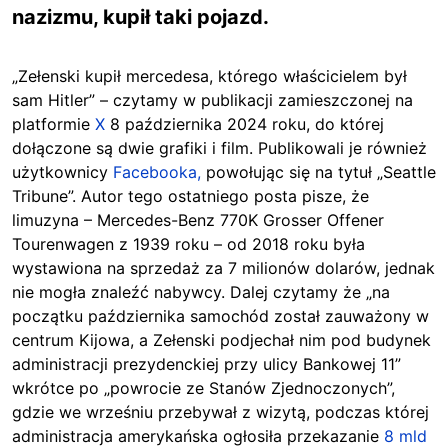
nazizmu, kupił taki pojazd.
„Zełenski
kupił mercedesa, którego właścicielem był
sam Hitler” – czytamy w publikacji zamieszczonej na
platformie
X
8 października 2024 roku, do której
dołączone są dwie grafiki i film. Publikowali je również
użytkownicy
Facebooka,
powołując się na tytuł „Seattle
Tribune”. Autor tego ostatniego posta pisze, że
limuzyna – Mercedes-Benz 770K Grosser Offener
Tourenwagen z 1939 roku – od 2018 roku była
wystawiona na sprzedaż za 7 milionów dolarów, jednak
nie mogła znaleźć nabywcy. Dalej czytamy że „na
początku października samochód został zauważony w
centrum Kijowa, a Zełenski podjechał nim pod budynek
administracji prezydenckiej przy ulicy Bankowej 11”
wkrótce po „powrocie ze Stanów Zjednoczonych”,
gdzie we wrześniu przebywał z wizytą, podczas której
administracja amerykańska ogłosiła przekazanie
8 mld