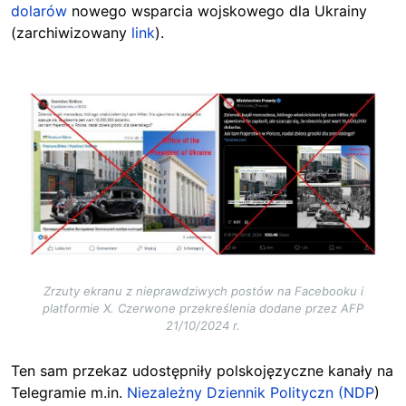
dolarów
nowego wsparcia wojskowego dla Ukrainy
(zarchiwizowany
link
).
Image
Zrzuty ekranu z nieprawdziwych postów na Facebooku i
platformie X. Czerwone przekreślenia dodane przez AFP
21/10/2024 r.
Ten sam przekaz udostępniły polskojęzyczne kanały na
Telegramie m.in.
Niezależny Dziennik Polityczn (NDP
)