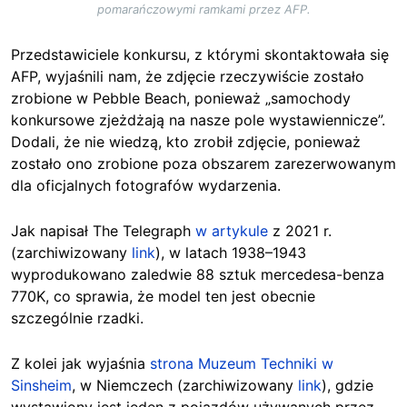
pomarańczowymi ramkami przez AFP.
Przedstawiciele konkursu, z którymi skontaktowała się
AFP, wyjaśnili nam, że zdjęcie rzeczywiście zostało
zrobione w Pebble Beach, ponieważ „samochody
konkursowe zjeżdżają na nasze pole wystawiennicze”.
Dodali, że nie wiedzą, kto zrobił zdjęcie, ponieważ
zostało ono zrobione poza obszarem zarezerwowanym
dla oficjalnych fotografów wydarzenia.
Jak napisał The Telegraph
w artykule
z 2021 r.
(zarchiwizowany
link
), w latach 1938–1943
wyprodukowano zaledwie 88 sztuk mercedesa-benza
770K, co sprawia, że model ten jest obecnie
szczególnie rzadki.
Z kolei jak wyjaśnia
strona Muzeum Techniki w
Sinsheim
, w Niemczech (zarchiwizowany
link
), gdzie
wystawiony jest jeden z pojazdów używanych przez