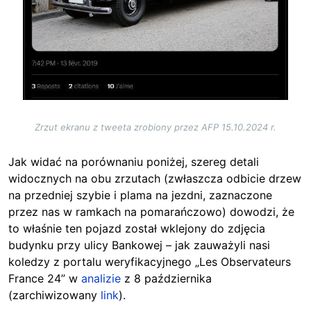
Zrzut ekranu z tweeta zrobiony przez AFP 15.10.2024 r.
Jak widać na porównaniu poniżej, szereg detali
widocznych na obu zrzutach (zwłaszcza odbicie drzew
na przedniej szybie i plama na jezdni, zaznaczone
przez nas w ramkach na pomarańczowo) dowodzi, że
to właśnie ten pojazd został wklejony do zdjęcia
budynku przy ulicy Bankowej – jak zauważyli nasi
koledzy z portalu weryfikacyjnego „Les Observateurs
France 24” w
analizie
z 8 października
(zarchiwizowany
link
).