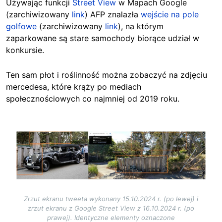
Używając funkcji
Street View
w Mapach Google
(zarchiwizowany
link
) AFP znalazła
wejście na pole
golfowe
(zarchiwizowany
link
), na którym
zaparkowane są stare samochody biorące udział w
konkursie.
Ten sam płot i roślinność można zobaczyć na zdjęciu
mercedesa, które krąży po mediach
społecznościowych co najmniej od 2019 roku.
Image
Zrzut ekranu tweeta wykonany 15.10.2024 r. (po lewej) i
zrzut ekranu z Google Street View z 16.10.2024 r. (po
prawej). Identyczne elementy oznaczone