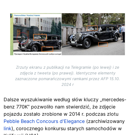
Image
Zrzuty ekranu z publikacji na Telegramie (po lewej) i ze
zdjęcia z tweeta (po prawej). Identyczne elementy
zaznaczone pomarańczowymi ramkami przez AFP 15.10.
2024 r
Dalsze wyszukiwanie według słów kluczy „mercedes-
benz 770K” pozwoliło nam stwierdzić, że zdjęcie
pojazdu zostało zrobione w 2014 r. podczas zlotu
Pebble Beach Concours d'Elegance
(zarchiwizowany
link
), corocznego konkursu starych samochodów w