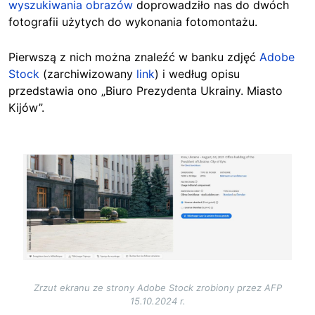
wyszukiwania obrazów
doprowadziło nas do dwóch
fotografii użytych do wykonania fotomontażu.
Pierwszą z nich można znaleźć w banku zdjęć
Adobe
Stock
(zarchiwizowany
link
) i według opisu
przedstawia ono „Biuro Prezydenta Ukrainy. Miasto
Kijów”.
Image
Zrzut ekranu ze strony Adobe Stock zrobiony przez AFP
15.10.2024 r.