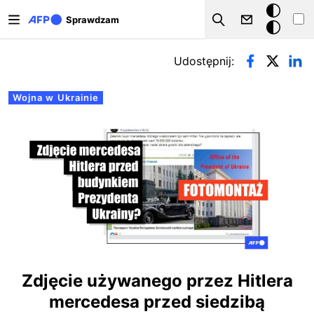
Przejdź do treści
Tryb
Sprawdzam
Szukaj
ciemny
Zakładki podstawowe
Udostępnij:
Wojna w Ukrainie
Zdjęcie używanego przez Hitlera
mercedesa przed siedzibą