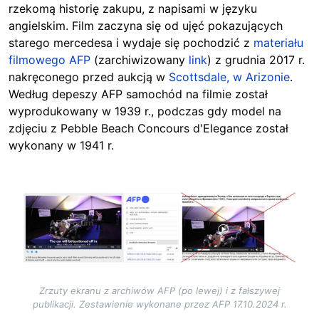
rzekomą historię zakupu, z napisami w języku
angielskim. Film zaczyna się od ujęć pokazujących
starego mercedesa i wydaje się pochodzić z
materiału
filmowego AFP
(zarchiwizowany
link
) z grudnia 2017 r.
nakręconego przed aukcją w
Scottsdale, w Arizonie
.
Według depeszy AFP samochód na filmie został
wyprodukowany w 1939 r., podczas gdy model na
zdjęciu z Pebble Beach Concours d'Elegance został
wykonany w 1941 r.
Image
Zrzuty ekranu z archiwów AFP (po lewej) i z fałszywej
publikacji. Zestawienie wykonane przez AFP 17.10.2024 r.