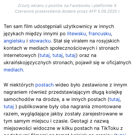
Zrzuty ekranu z postów na Facebooku i platformie X.
Czerwone przekreślenia dodane przez AFP 5.09.2025 r.
Ten sam film udostępniali użytkownicy w innych
językach między innymi po
litewsku,
francusku
,
angielsku
i
słowacku.
Stał się viralem na rosyjskich
kontach w mediach społecznościowych i stronach
internetowych (
tutaj,
tutaj
,
tutaj
) oraz na
ukraińskojęzycznych stronach, pojawił się w oficjalnych
mediach.
W niektórych
postach
wideo było zestawione z innym
nagraniem również przedstawiającym długą kolejkę
samochodów na drodze, a w innych postach (
tutaj
,
tutaj
) publikowane były oba nagrania zmontowane
razem, wyglądające jakby zostały zarejestrowane w
tym samym miejscu i czasie. Geotagi z nazwą
miejsowości widoczne w kilku postach na TikToku z