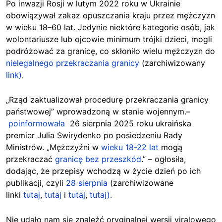
Po inwazji Rosji w lutym 2022 roku w Ukrainie
obowiązywał zakaz opuszczania kraju przez mężczyzn
w wieku 18–60 lat. Jedynie niektóre kategorie osób, jak
wolontariusze lub ojcowie minimum trójki dzieci, mogli
podróżować za granicę, co skłoniło wielu mężczyzn do
nielegalnego przekraczania granicy
(zarchiwizowany
link)
.
„Rząd zaktualizował procedurę przekraczania granicy
państwowej” wprowadzoną w stanie wojennym.–
poinformowała
26 sierpnia 2025 roku ukraińska
premier Julia Swirydenko po posiedzeniu Rady
Ministrów. „Mężczyźni w
wieku 18-22 lat
mogą
przekraczać
granicę bez przeszkód
.” – ogłosiła,
dodając, że przepisy wchodzą w życie dzień po ich
publikacji, czyli
28 sierpnia
(zarchiwizowane
linki
tutaj
,
tutaj
i
tutaj
,
tutaj).
Nie udało nam się znaleźć oryginalnej wersji viralowego