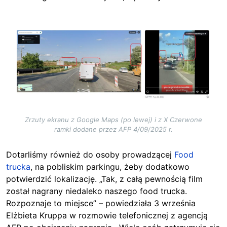
Image
Zrzuty ekranu z Google Maps (po lewej) i z X Czerwone
ramki dodane przez AFP 4/09/2025 r.
Dotarliśmy również do osoby prowadzącej
Food
trucka
, na pobliskim parkingu, żeby dodatkowo
potwierdzić lokalizację. „Tak, z całą pewnością film
został nagrany niedaleko naszego food trucka.
Rozpoznaje to miejsce” – powiedziała 3 września
Elżbieta Kruppa w rozmowie telefonicznej z agencją