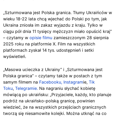
„Szturmowana jest Polska granica. Tłumy Ukraińców w
wieku 18-22 lata chcą wjechać do Polski po tym, jak
Ukraina zniosła im zakaz wyjazdu z kraju. Tylko w
ciągu pół dnia 11 tysięcy mężczyzn miało opuścić kraj”
– czytamy w
opisie filmu
zamieszczonym 28 sierpnia
2025 roku na platformie X. Film na wszystkich
platformach zyskał 14 tys. udostępnień i setki
wyświetleń.
„Masowa ucieczka z Ukrainy” i „Szturmowana jest
Polska granica” – czytamy także w postach z tym
samym filmem na
Facebooku,
Instagram
ie,
Tik
Toku
,
Telegramie.
Na nagraniu słychać kobietę
mówiącą po ukraińsku: „Przyjaciele, każdy, kto planuje
podróż na ukraińsko-polską granicę, powinien
wiedzieć, że na wszystkich przejściach granicznych
tworzą się niesamowite kolejki. Można utknąć na co