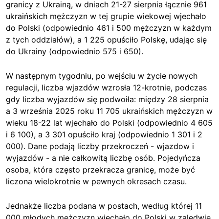
granicy z Ukrainą, w dniach 21-27 sierpnia łącznie 961
ukraińskich mężczyzn w tej grupie wiekowej wjechało
do Polski (odpowiednio 461 i 500 mężczyzn w każdym
z tych oddziałów), a 1 225 opuściło Polskę, udając się
do Ukrainy (odpowiednio 575 i 650).
W następnym tygodniu, po wejściu w życie nowych
regulacji, liczba wjazdów wzrosła 12-krotnie, podczas
gdy liczba wyjazdów się podwoiła: między 28 sierpnia
a 3 września 2025 roku 11 705 ukraińskich mężczyzn w
wieku 18-22 lat wjechało do Polski (odpowiednio 4 605
i 6 100), a 3 301 opuściło kraj (odpowiednio 1 301 i 2
000). Dane podają liczby przekroczeń - wjazdow i
wyjazdów - a nie całkowitą liczbę osób. Pojedyńcza
osoba, która często przekracza granicę, może być
liczona wielokrotnie w pewnych okresach czasu.
Jednakże liczba podana w postach, według której 11
000 młodych mężczyzn wjechało do Polski w zaledwie