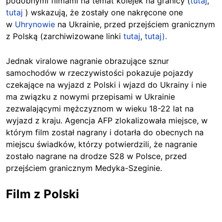
podobnymi filmami na temat kolejek na granicy (
tutaj
,
tutaj
) wskazują, że zostały one nakręcone one
w
Uhrynowie
na Ukrainie, przed przejściem granicznym
z Polską (zarchiwizowane linki
tutaj
,
tutaj).
Jednak viralowe nagranie obrazujące sznur
samochodów w rzeczywistości
pokazuje pojazdy
czekające na wyjazd z Polski i wjazd do Ukrainy i nie
ma związku z nowymi przepisami w Ukrainie
zezwalającymi mężczyznom w wieku 18-22 lat na
wyjazd z kraju. Agencja AFP zlokalizowała miejsce, w
którym film został nagrany i dotarła do obecnych na
miejscu świadków, którzy potwierdzili, że nagranie
zostało nagrane na drodze S28 w Polsce, przed
przejściem granicznym Medyka-Szeginie.
Film z Polski