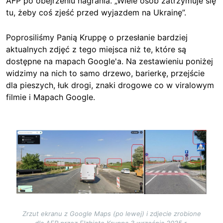
AFP po obejrzeniu nagrania. „Wiele osób zatrzymuje się
tu, żeby coś zjeść przed wyjazdem na Ukrainę”.
Poprosiliśmy Panią Kruppę o przesłanie bardziej
aktualnych zdjęć z tego miejsca niż te, które są
dostępne na mapach Google'a. Na zestawieniu poniżej
widzimy na nich to samo drzewo, barierkę, przejście
dla pieszych, łuk drogi, znaki drogowe co w viralowym
filmie i Mapach Google.
Image
Zrzut ekranu z Google Maps (po lewej) i zdjecie zrobione
dla AFP przez Elzbietę Kruppa 3 września 2025 r.