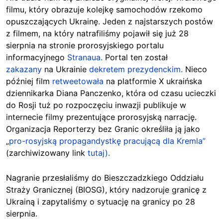
filmu, który obrazuje kolejkę samochodów rzekomo
opuszczających Ukrainę. Jeden z najstarszych postów
z filmem, na który natrafiliśmy pojawił się już 28
sierpnia na stronie prorosyjskiego portalu
informacyjnego
Stranaua.
Portal ten został
zakazany
na Ukrainie
dekretem prezydenckim.
Nieco
później film
retweetowała
na platformie X ukraińska
dziennikarka Diana Panczenko, która od czasu ucieczki
do Rosji tuż po rozpoczęciu inwazji publikuje w
internecie filmy prezentujące prorosyjską narrację.
Organizacja Reporterzy bez Granic określiła ją jako
„
pro-rosyjską propagandystkę pracującą dla Kremla”
(zarchiwizowany link
tutaj).
Nagranie przesłaliśmy do Bieszczadzkiego Oddziału
Straży Granicznej (BIOSG), który nadzoruje granicę z
Ukrainą i zapytaliśmy o sytuację na granicy po 28
sierpnia.