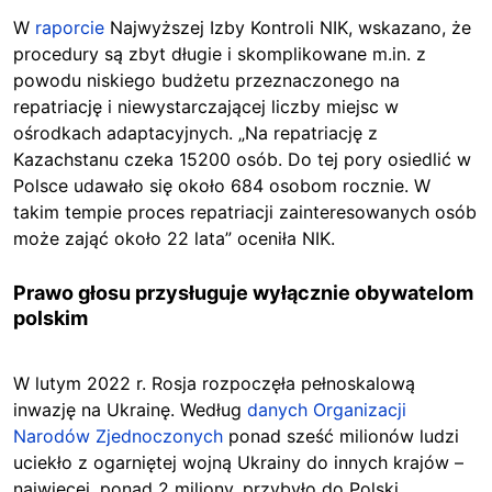
W
raporcie
Najwyższej Izby Kontroli NIK, wskazano, że
procedury są zbyt długie i skomplikowane m.in. z
powodu niskiego budżetu przeznaczonego na
repatriację i niewystarczającej liczby miejsc w
ośrodkach adaptacyjnych. „Na repatriację z
Kazachstanu czeka 15200 osób. Do tej pory osiedlić w
Polsce udawało się około 684 osobom rocznie. W
takim tempie proces repatriacji zainteresowanych osób
może zająć około 22 lata” oceniła NIK.
Prawo głosu przysługuje wyłącznie obywatelom
polskim
W lutym 2022 r. Rosja rozpoczęła pełnoskalową
inwazję na Ukrainę. Według
danych Organizacji
Narodów Zjednoczonych
ponad sześć milionów ludzi
uciekło z ogarniętej wojną Ukrainy do innych krajów –
najwięcej, ponad 2 miliony, przybyło do Polski.