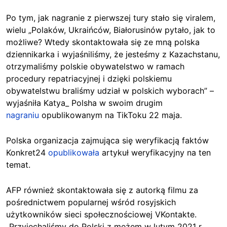
Po tym, jak nagranie z pierwszej tury stało się viralem,
wielu „Polaków, Ukraińców, Białorusinów pytało, jak to
możliwe? Wtedy skontaktowała się ze mną polska
dziennikarka i wyjaśniliśmy, że jesteśmy z Kazachstanu,
otrzymaliśmy polskie obywatelstwo w ramach
procedury repatriacyjnej i dzięki polskiemu
obywatelstwu braliśmy udział w polskich wyborach” –
wyjaśniła Katya_ Polsha w swoim drugim
nagraniu
opublikowanym na TikToku 22 maja.
Polska organizacja zajmująca się weryfikacją faktów
Konkret24
opublikowała
artykuł weryfikacyjny na ten
temat.
AFP również skontaktowała się z autorką filmu za
pośrednictwem popularnej wśród rosyjskich
użytkowników sieci społecznościowej VKontakte.
„Przyjechaliśmy do Polski z mężem w lutym 2021 r.