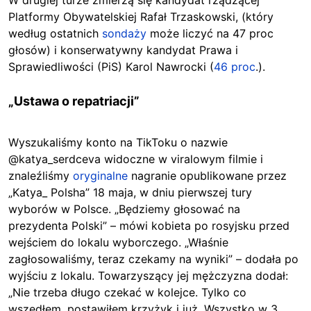
W drugiej turze zmierzą się kandydat rządzącej
Platformy Obywatelskiej Rafał Trzaskowski, (który
według ostatnich
sondaży
może liczyć
na 47 proc
głosów)
i konserwatywny kandydat Prawa i
Sprawiedliwości (PiS) Karol Nawrocki (
46 proc
.).
„Ustawa o repatriacji”
Wyszukaliśmy konto na TikToku o nazwie
@katya_serdceva widoczne w viralowym filmie i
znaleźliśmy
oryginalne
nagranie opublikowane przez
„Katya_ Polsha” 18 maja, w dniu pierwszej tury
wyborów w Polsce. „Będziemy głosować na
prezydenta Polski” – mówi kobieta po rosyjsku przed
wejściem do lokalu wyborczego. „Właśnie
zagłosowaliśmy, teraz czekamy na wyniki” – dodała po
wyjściu z lokalu. Towarzyszący jej mężczyzna dodał:
„Nie trzeba długo czekać w kolejce. Tylko co
wszedłem, postawiłem krzyżyk i już. Wszystko w 3