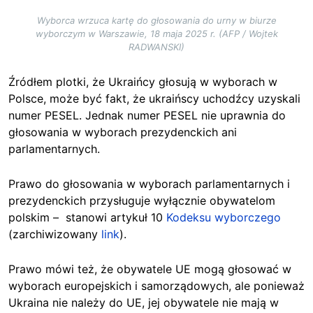
Wyborca wrzuca kartę do głosowania do urny w biurze
wyborczym w Warszawie, 18 maja 2025 r. (AFP / Wojtek
RADWANSKI)
Źródłem plotki, że Ukraińcy głosują w wyborach w
Polsce, może być fakt, że ukraińscy uchodźcy uzyskali
numer PESEL. Jednak numer PESEL nie uprawnia do
głosowania w wyborach prezydenckich ani
parlamentarnych.
Prawo do głosowania w wyborach parlamentarnych i
prezydenckich przysługuje wyłącznie obywatelom
polskim – stanowi artykuł 10
Kodeksu wyborczego
(zarchiwizowany
link
).
Prawo mówi też, że obywatele UE mogą głosować w
wyborach europejskich i samorządowych, ale ponieważ
Ukraina nie należy do UE, jej obywatele nie mają w