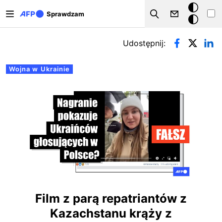
Przejdź do treści
Tryb
Sprawdzam
Szukaj
ciemny
Zakładki podstawowe
Udostępnij:
Wojna w Ukrainie
Film z parą repatriantów z
Kazachstanu krąży z