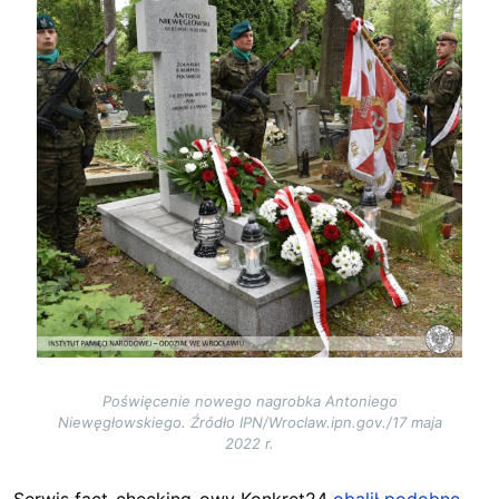
Poświęcenie nowego nagrobka Antoniego
Niewęgłowskiego. Źródło IPN/Wroclaw.ipn.gov./17 maja
2022 r.