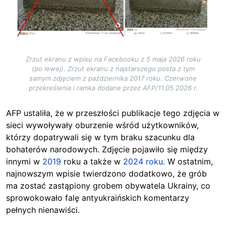
Zrzut ekranu z wpisu na Facebooku z 5 maja 2026 roku
(po lewej). Zrzut ekranu z najstarszego posta z tym
samym zdjęciem z października 2017 roku. Czerwone
przekreślenia i ramka dodane przez AFP/11.05.2026 r.
AFP ustaliła, że w przeszłości publikacje tego zdjęcia w
sieci wywoływały oburzenie wśród użytkowników,
którzy dopatrywali się w tym braku szacunku dla
bohaterów narodowych. Zdjęcie pojawiło się między
innymi w
2019
roku a także w
2024 roku.
W ostatnim,
najnowszym wpisie twierdzono dodatkowo, że grób
ma zostać zastąpiony grobem obywatela Ukrainy, co
sprowokowało falę antyukraińskich komentarzy
pełnych nienawiści.