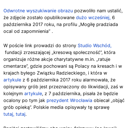
Odwrotne wyszukiwanie obrazu
pozwoliło nam ustalić,
że zdjęcie zostało opublikowane
dużo wcześniej,
6
października 2017 roku, na profilu „Mogiłę pradziada
ocal od zapomnienia” .
W poście link prowadzi do strony
Studio Wschód,
fundacji zrzeszającej „kresową społeczność”, która
organizuje różne akcje charytatywne m.in. „ratuje
cmentarze”, gdzie pochowani są Polacy na kresach i w
krajach byłego Związku Radzieckiego, i która w
artykule
z 6 października 2017 roku alarmowała, że
opisywany grób jest przeznaczony do likwidacji, zaś w
kolejnym
artykule
, z 7 października, pisała że będzie
ocalony po tym jak
prezydent Wrocławia
obiecał „objąć
grób opieką”. Polskie media opisywały tę sprawę
tutaj,
tutaj
.