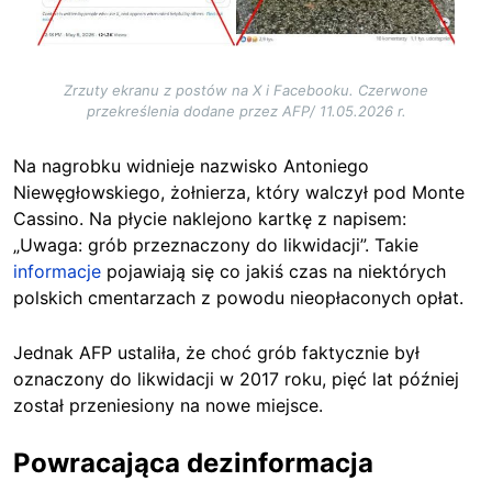
Zrzuty ekranu z postów na X i Facebooku. Czerwone
przekreślenia dodane przez AFP/ 11.05.2026 r.
Na nagrobku widnieje nazwisko Antoniego
Niewęgłowskiego, żołnierza, który walczył pod Monte
Cassino. Na płycie naklejono kartkę z napisem:
„Uwaga: grób przeznaczony do likwidacji”. Takie
informacje
pojawiają się co jakiś czas na niektórych
polskich cmentarzach z powodu nieopłaconych opłat.
Jednak AFP ustaliła, że choć grób faktycznie był
oznaczony do likwidacji w 2017 roku, pięć lat później
został przeniesiony na nowe miejsce.
Powracająca dezinformacja