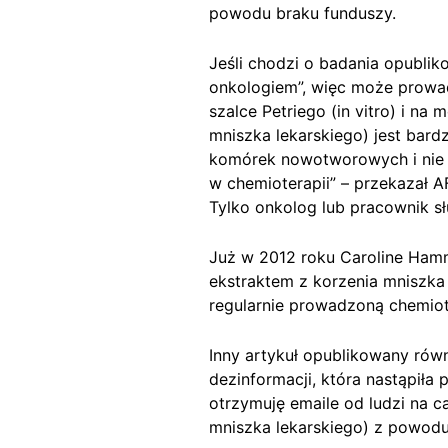
powodu braku funduszy.
Jeśli chodzi o badania opubli
onkologiem”, więc może prowad
szalce Petriego (in vitro) i na
mniszka lekarskiego) jest ba
komórek nowotworowych i nie 
w chemioterapii” – przekazał 
Tylko onkolog lub pracownik sł
Już w 2012 roku Caroline Ha
ekstraktem z korzenia mniszka
regularnie prowadzoną chemiot
Inny artykuł opublikowany równ
dezinformacji, która nastąpiła
otrzymuję emaile od ludzi na c
mniszka lekarskiego) z powodu