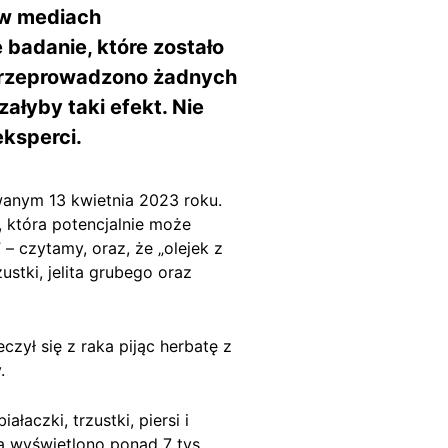
 w mediach
 badanie, które zostało
e przeprowadzono żadnych
ałyby taki efekt. Nie
eksperci.
anym 13 kwietnia 2023 roku.
 która potencjalnie może
– czytamy, oraz, że „olejek z
stki, jelita grubego oraz
zył się z raka pijąc herbatę z
.
aczki, trzustki, piersi i
rą wyświetlono ponad 7 tys.