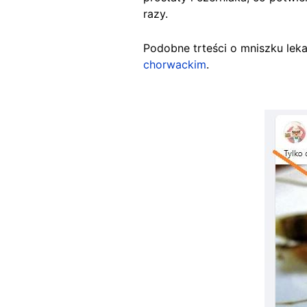
razy.
Podobne trteści o mniszku leka
chorwackim
.
Image