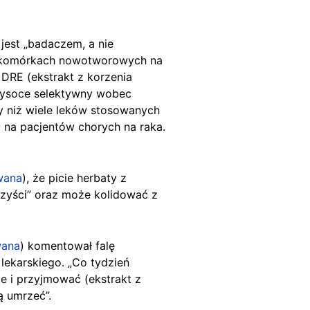
jest „badaczem, a nie
na komórkach nowotworowych na
e DRE (ekstrakt z korzenia
wysoce selektywny wobec
 niż wiele leków stosowanych
 na pacjentów chorych na raka.
wana
), że picie herbaty z
rzyści” oraz może kolidować z
wana
) komentował falę
lekarskiego. „Co tydzień
e i przyjmować (ekstrakt z
ą umrzeć”.