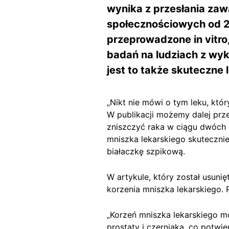
wynika z przesłania zaw
społecznościowych od 20
przeprowadzone in vitro
badań na ludziach z wyk
jest to także skuteczne 
„Nikt nie mówi o tym leku, któ
W publikacji możemy dalej prz
zniszczyć raka w ciągu dwóch d
mniszka lekarskiego skutecznie
białaczkę szpikową.
W artykule, który został usuni
korzenia mniszka lekarskiego. 
„Korzeń mniszka lekarskiego moż
prostaty i czerniaka, co potwi