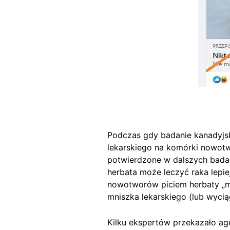
Podczas gdy badanie kanadyjsk
lekarskiego na komórki nowotwo
potwierdzone w dalszych badan
herbata może leczyć raka lepie
nowotworów piciem herbaty „m
mniszka lekarskiego (lub wyciąg
Kilku ekspertów przekazało age