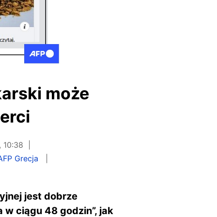
karski może
erci
 10:38
AFP Grecja
jnej jest dobrze
 w ciągu 48 godzin”, jak