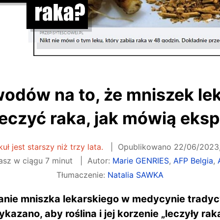
odów na to, że mniszek le
eczyć raka, jak mówią eksp
uł jest starszy niż trzy lata.
Opublikowano
22/06/2023,
asz w ciągu 7 minut
Autor:
Marie GENRIES
,
AFP Belgia
,
Tłumaczenie:
Natalia SAWKA
nie mniszka lekarskiego w medycynie tradycy
zano, aby roślina i jej korzenie „leczyły raka