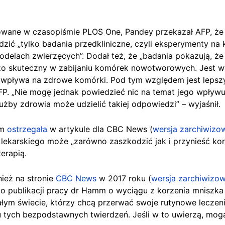
kowane w czasopiśmie PLOS One, Pandey przekazał AFP, że 
zić „tylko badania przedkliniczne, czyli eksperymenty 
 modelach zwierzęcych”. Dodał też, że „badania pokazują, ż
rdzo skuteczny w zabijaniu komórek nowotworowych. Jest 
wpływa na zdrowe komórki. Pod tym względem jest lepszy
AFP. „Nie mogę jednak powiedzieć nic na temat jego wpływu
użby zdrowia może udzielić takiej odpowiedzi” – wyjaśnił.
mm
ostrzegała
w artykule dla CBC News (
wersja zarchiwizo
 lekarskiego może „zarówno zaszkodzić jak i przynieść ko
erapią.
ież na stronie
CBC News
w 2017 roku (
wersja zarchiwizo
 po publikacji pracy dr Hamm o wyciągu z korzenia mniszka 
ałym świecie, którzy chcą przerwać swoje rutynowe leczeni
 tych bezpodstawnych twierdzeń. Jeśli w to uwierzą, mog