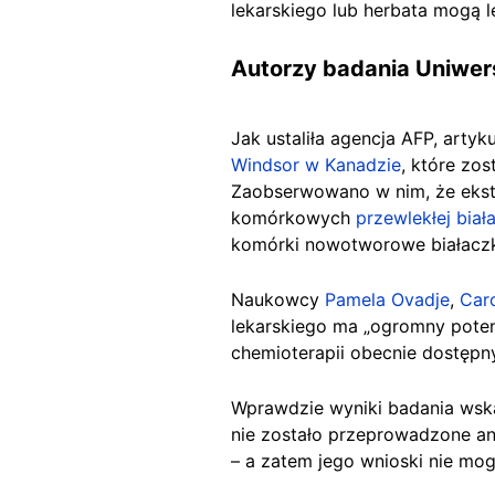
lekarskiego lub herbata mogą l
Autorzy badania Uniwers
Jak ustaliła agencja AFP, arty
Windsor w Kanadzie
, które zo
Zaobserwowano w nim, że ekstra
komórkowych
przewlekłej bia
komórki nowotworowe białacz
Naukowcy
Pamela Ovadje
,
Car
lekarskiego ma „ogromny poten
chemioterapii obecnie dostępny
Wprawdzie wyniki badania wska
nie zostało przeprowadzone ani
– a zatem jego wnioski nie mo