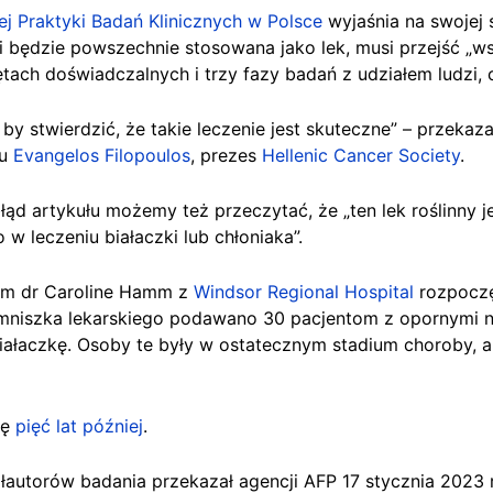
j Praktyki Badań Klinicznych w Polsce
wyjaśnia na swojej 
y i będzie powszechnie stosowana jako lek, musi przejść „w
tach doświadczalnych i trzy fazy badań z udziałem ludzi, c
, by stwierdzić, że takie leczenie jest skuteczne” – przeka
ku
Evangelos Filopoulos
, prezes
Hellenic Cancer Society
.
d artykułu możemy też przeczytać, że „ten lek roślinny j
w leczeniu białaczki lub chłoniaka”.
em dr Caroline Hamm z
Windsor Regional Hospital
rozpoczę
 mniszka lekarskiego podawano 30 pacjentom z opornymi n
ałaczkę. Osoby te były w ostatecznym stadium choroby, a
ię
pięć lat później
.
ółautorów badania przekazał agencji AFP 17 stycznia 2023