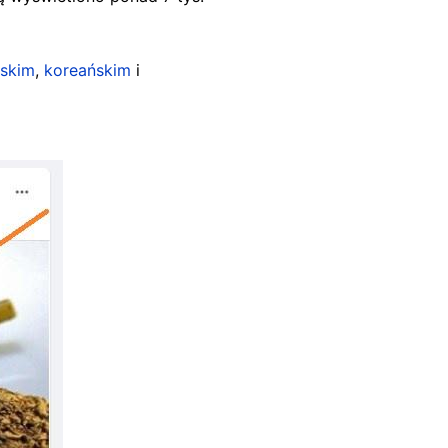
uskim
,
koreańskim
i