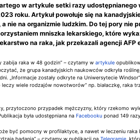
artego w artykule setki razy udostępnianego
23 roku. Artykuł powołuje się na kanadyjskie
, a nie na organizmie ludzkim. Do tej pory ni
orzystaniem mniszka lekarskiego, które wykaz
lekarstwo na raka, jak przekazali agencji AFP 
ry zabija raka w 48 godzin” – czytamy w
artykule
opublikow
eczytać, że grupa kanadyjskich naukowców odkryła roślinę,
ni. „Informacje zostały odkryte na Uniwersytecie Windsor” 
 leczy wiele rodzajów nowotworów” np. białaczkę, raka trzu
ęty, przytoczono przypadek mężczyzny, który rzekomo wylec
Publikacja była udostępniana na
Facebooku
ponad 149 razy
e być pomocny w profilaktyce, a nawet w leczeniu raka biał
erdzają badania” – czytamy w publikacji na
Telegramie
, któ