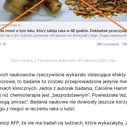
Zrzut ekranu z Facebooka wykonany 16 czerwca 2023 roku
ich naukowców rzeczywiście wykazało obiecujące efekty 
rowe, to badanie to zostało przeprowadzone jedynie metod
iach klinicznych. Jedna z autorek badania, Caroline Hamm
j niż chemioterapia jest „bezpodstawnym”. Powiedziała też,
ogą umrzeć”. Badania naukowe nie dowiodły jeszcze korzy
u z niego) w leczeniu raka u ludzi.
ncji AFP, że nie ma badań na ludziach, które wykazałyby, 