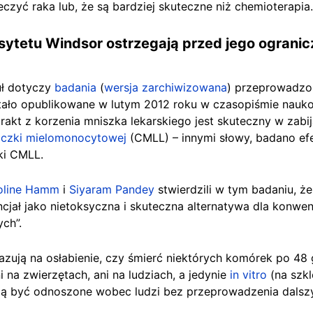
eczyć raka lub, że są bardziej skuteczne niż chemioterapia.
ytetu Windsor ostrzegają przed jego ogranic
kuł dotyczy
badania
(
wersja zarchiwizowana
) przeprowadz
stało opublikowane w lutym 2012 roku w czasopiśmie nau
kt z korzenia mniszka lekarskiego jest skuteczny w zabija
łaczki mielomonocytowej
(CMLL) – innymi słowy, badano efek
ki CMLL.
oline Hamm
i
Siyaram Pandey
stwierdzili w tym badaniu, że
cjał jako nietoksyczna i skuteczna alternatywa dla konwe
ch”.
zują na osłabienie, czy śmierć niektórych komórek po 48 
 na zwierzętach, ani na ludziach, a jedynie
in vitro
(na szk
gą być odnoszone wobec ludzi bez przeprowadzenia dalsz