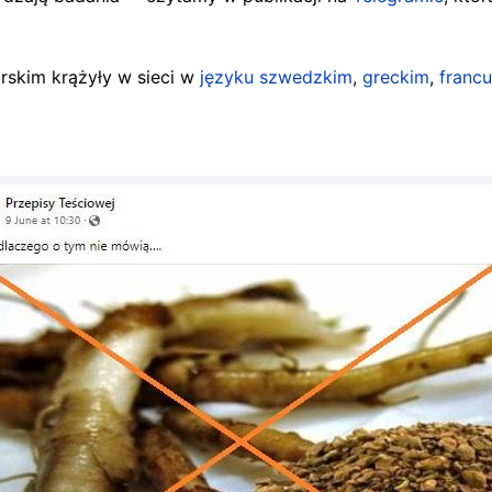
rskim krążyły w sieci w
języku szwedzkim
,
greckim
,
franc