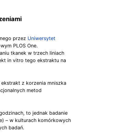
zeniami
onego przez
Uniwersytet
kowym PLOS One.
niu tkanek w trzech liniach
t in vitro tego ekstraktu na
 ekstrakt z korzenia mniszka
ncjonalnych metod
godzinach, to jednak badanie
le) – w kulturach komórkowych
ych badań.