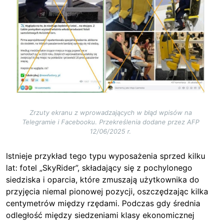
Zrzuty ekranu z wprowadzających w błąd wpisów na
Telegramie i Facebooku. Przekreślenia dodane przez AFP
12/06/2025 r.
Istnieje przykład tego typu wyposażenia sprzed kilku
lat: fotel „SkyRider”, składający się z pochylonego
siedziska i oparcia, które zmuszają użytkownika do
przyjęcia niemal pionowej pozycji, oszczędzając kilka
centymetrów między rzędami. Podczas gdy średnia
odległość między siedzeniami klasy ekonomicznej