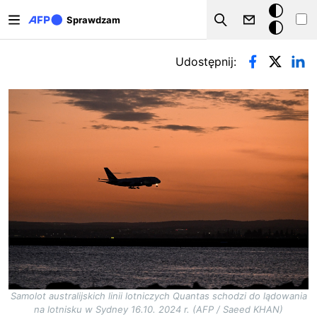
Przejdź do treści
Tryb
Sprawdzam
Szukaj
ciemny
Zakładki podstawowe
Udostępnij:
Samolot australijskich linii lotniczych Quantas schodzi do lądowania
na lotnisku w Sydney 16.10. 2024 r. (AFP / Saeed KHAN)