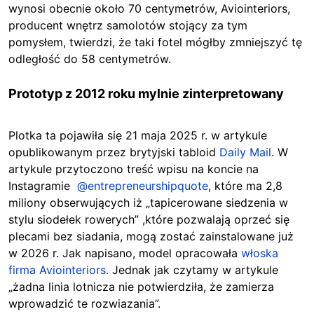
wynosi obecnie około 70 centymetrów, Aviointeriors,
producent wnętrz samolotów stojący za tym
pomysłem, twierdzi, że taki fotel mógłby zmniejszyć tę
odległość do 58 centymetrów.
Prototyp z 2012 roku mylnie zinterpretowany
Plotka ta pojawiła się 21 maja 2025 r. w artykule
opublikowanym przez brytyjski tabloid
Daily Mail
. W
artykule przytoczono treść wpisu na koncie na
Instagramie
@entrepreneurshipquote
, które ma 2,8
miliony obserwujących iż „tapicerowane siedzenia w
stylu siodełek rowerych” ,które pozwalają oprzeć się
plecami bez siadania, mogą zostać zainstalowane już
w 2026 r. Jak napisano, model opracowała
włoska
firma Aviointeriors.
Jednak jak czytamy w artykule
„żadna linia lotnicza nie potwierdziła, że zamierza
wprowadzić te rozwiazania”.