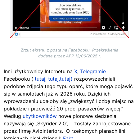
Zrzut ekranu z posta na Facebooku. Przekreślenia
dodane przez AFP 12/06/2025 r.
Inni użytkownicy Internetu na
X
,
Telegramie
i
Facebooku (
tutaj
,
tutaj,
tutaj)
rozpowszechniali
podobne zdjęcia tego typu oparć, które mogą pojawić
się w samolotach już w 2026 roku. Dzięki ich
wprowadzeniu udałoby się „zwiększyć liczbę miejsc na
pokładzie i przewieźć 20 proc. pasażerów więcej.”
Według
użytkowników
nowe pionowe siedzenia
nazywają się „Skyrider 2.0”, i zostały zaprojektowane
przez firmę Aviointeriors. O rzekomych planach linii
lotniczych pisał dziennik
Fakt.