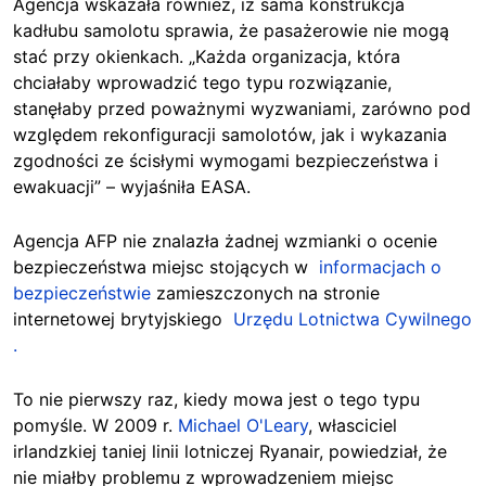
Agencja wskazała również, iż sama konstrukcja
kadłubu samolotu sprawia, że pasażerowie nie mogą
stać przy okienkach. „Każda organizacja, która
chciałaby wprowadzić tego typu rozwiązanie,
stanęłaby przed poważnymi wyzwaniami, zarówno pod
względem rekonfiguracji samolotów, jak i wykazania
zgodności ze ścisłymi wymogami bezpieczeństwa i
ewakuacji” – wyjaśniła EASA.
Agencja AFP nie znalazła żadnej wzmianki o ocenie
bezpieczeństwa miejsc stojących w
informacjach o
bezpieczeństwie
zamieszczonych na stronie
internetowej brytyjskiego
Urzędu Lotnictwa Cywilnego
.
To nie pierwszy raz, kiedy mowa jest o tego typu
pomyśle. W 2009 r.
Michael O'Leary
, własciciel
irlandzkiej taniej linii lotniczej Ryanair, powiedział, że
nie miałby problemu z wprowadzeniem miejsc