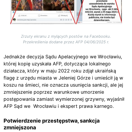
Zrzuty ekranu z mylących postów na Facebooku.
Przekreślenia dodane przez AFP 04/06/2025 r.
Jednakże decyzja Sądu Apelacyjnego we Wrocławiu,
której ko
pię uzyskała AFP, dotycząca lokalnego
działacza, który w maju 2022 roku zdjął ukraińską
flagę z urzędu
miasta w Jeleniej Górze i umieścił ją w
koszu na śmieci, nie oznacza usunięcia sankcji, ale jej
zmniejszenie poprzez warunkowe umorzenie
postępowania zamiast wymierzonej grzywny, wyjaśnił
AFP Sąd we Wrocławiu i ekspert prawa karnego.
Potwierdzenie przestępstwa, sankcja
zmniejszona