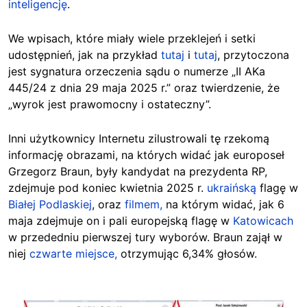
inteligencję
.
We wpisach, które miały wiele przeklejeń i setki
udostępnień, jak na przykład
tutaj
i
tutaj
, przytoczona
jest sygnatura orzeczenia sądu o numerze „II AKa
445/24 z dnia 29 maja 2025 r.” oraz twierdzenie, że
„wyrok jest prawomocny i ostateczny”.
Inni użytkownicy Internetu zilustrowali tę rzekomą
informację obrazami, na których widać jak europoseł
Grzegorz Braun, były kandydat na prezydenta RP,
zdejmuje pod koniec
kwietnia 2025 r.
ukraińską
flagę w
Białej Podlaskiej
,
oraz
filmem,
na którym widać, jak 6
maja zdejmuje on i
pali
europejską flagę w
Katowicach
w przededniu pierwszej tury wyborów. Braun zajął w
niej
czwarte miejsce,
otrzymując 6,34% głosów.
Image