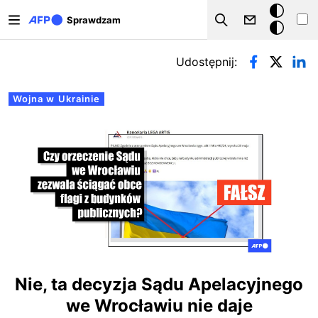
Przejdź do treści
Tryb
Sprawdzam
Szukaj
ciemny
Zakładki podstawowe
Udostępnij:
Wojna w Ukrainie
Nie, ta decyzja Sądu Apelacyjnego
we Wrocławiu nie daje