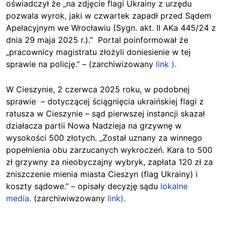
oświadczył że „na zdjęcie flagi Ukrainy z urzędu
pozwala wyrok, jaki w czwartek zapadł przed Sądem
Apelacyjnym we Wrocławiu (Sygn. akt. II AKa 445/24 z
dnia 29 maja 2025 r.).” Portal poinformował że
„pracownicy magistratu złożyli doniesienie w tej
sprawie na policję.” – (zarchiwizowany
link ).
W Cieszynie, 2 czerwca 2025 roku, w podobnej
sprawie – dotyczącej ściągnięcia ukraińskiej flagi z
ratusza w Cieszynie – sąd pierwszej instancji skazał
działacza partii Nowa Nadzieja na grzywnę w
wysokości 500 złotych. „Został uznany za winnego
popełnienia obu zarzucanych wykroczeń. Kara to 500
zł grzywny za nieobyczajny wybryk, zapłata 120 zł za
zniszczenie mienia miasta Cieszyn (flag Ukrainy) i
koszty sądowe.” – opisały decyzję sądu
lokalne
media.
(zarchiwiwzowany
link).