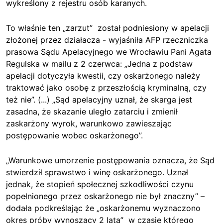
wykreślony z rejestru osób karanych.
To właśnie ten „zarzut” został podniesiony w apelacji
złożonej przez działacza - wyjaśniła AFP rzeczniczka
prasowa Sądu Apelacyjnego we Wrocławiu Pani Agata
Regulska w mailu z 2 czerwca: „Jedna z podstaw
apelacji dotyczyła kwestii, czy oskarżonego należy
traktować jako osobę z przeszłością kryminalną, czy
też nie”. (...) „Sąd apelacyjny uznał, że skarga jest
zasadna, że skazanie uległo zatarciu i zmienił
zaskarżony wyrok, warunkowo zawieszając
postępowanie wobec oskarżonego”.
„Warunkowe umorzenie postępowania oznacza, że Sąd
stwierdził sprawstwo i winę oskarżonego. Uznał
jednak, że stopień społecznej szkodliwości czynu
popełnionego przez oskarżonego nie był znaczny” –
dodała podkreślając że „oskarżonemu wyznaczono
okres próby wynoszący 2 lata” w czasie którego