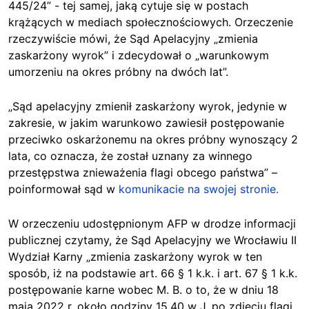
445/24” - tej samej, jaką cytuje się w postach
krążących w mediach społecznościowych. Orzeczenie
rzeczywiście mówi, że Sąd Apelacyjny „zmienia
zaskarżony wyrok” i zdecydował o „warunkowym
umorzeniu na okres próbny na dwóch lat”.
„Sąd apelacyjny zmienił zaskarżony wyrok, jedynie w
zakresie, w jakim warunkowo zawiesił postępowanie
przeciwko oskarżonemu na okres próbny wynoszący 2
lata, co oznacza, że został uznany za winnego
przestępstwa znieważenia flagi obcego państwa” –
poinformował sąd w
komunikacie na swojej stronie.
W orzeczeniu udostępnionym AFP w drodze informacji
publicznej czytamy, że Sąd Apelacyjny we Wrocławiu II
Wydział Karny „zmienia zaskarżony wyrok w ten
sposób, iż na podstawie art. 66 § 1 k.k. i art. 67 § 1 k.k.
postępowanie karne wobec M. B. o to, że w dniu 18
maja 2022 r. około godziny 15.40 w J. po zdjęciu flagi