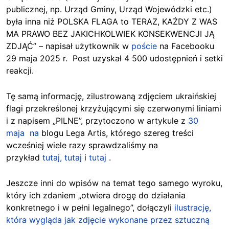
publicznej, np. Urząd Gminy, Urząd Wojewódzki etc.)
była inna niż POLSKA FLAGA to TERAZ, KAŻDY Z WAS
MA PRAWO BEZ JAKICHKOLWIEK KONSEKWENCJI JĄ
ZDJĄĆ” – napisał użytkownik w
poście
na Facebooku
29 maja 2025 r. Post uzyskał 4 500 udostępnień i setki
reakcji.
Tę samą informację, zilustrowaną zdjęciem ukraińskiej
flagi przekreślonej krzyżującymi się czerwonymi liniami
i z napisem „PILNE”, przytoczono w
artykule
z
30
maja
na
blogu Lega Artis, którego szereg treści
wcześniej wiele razy sprawdzaliśmy na
przykład
tutaj,
tutaj
i
tutaj
.
Jeszcze inni do wpisów na temat tego samego wyroku,
który ich zdaniem
„otwiera drogę do działania
konkretnego i w pełni legalnego”,
dołączyli
ilustrację,
która wygląda jak zdjęcie wykonane przez sztuczną