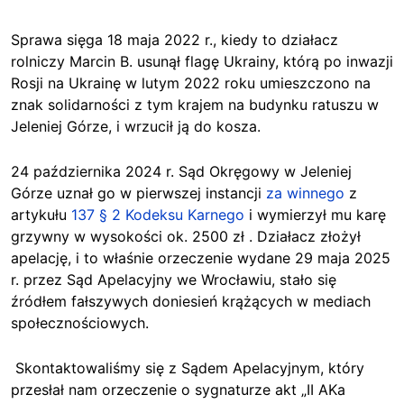
Sprawa sięga 18 maja 2022 r., kiedy to działacz
rolniczy Marcin B.
usunął flagę Ukrainy
, którą po inwazji
Rosji na Ukrainę w lutym 2022 roku umieszczono na
znak solidarności z tym krajem na budynku ratuszu w
Jeleniej Górze, i wrzucił ją do
kosza.
24
października 2024 r.
Sąd Okręgowy w Jeleniej
Górze uznał go w pierwszej instancji
za winnego
z
artykułu
137 § 2 Kodeksu Karnego
i wymierzył mu karę
grzywny w wysokości ok. 2500 zł
.
Działacz złożył
apelację, i to właśnie orzeczenie wydane 29 maja 2025
r. przez Sąd Apelacyjny we Wrocławiu, stało się
źródłem fałszywych doniesień krążących w mediach
społecznościowych.
Skontaktowaliśmy się z Sądem Apelacyjnym, który
przesłał nam orzeczenie o sygnaturze akt „II AKa