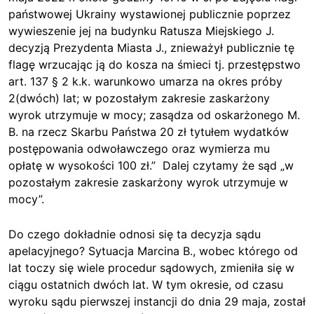
państwowej Ukrainy wystawionej publicznie poprzez
wywieszenie jej na budynku Ratusza Miejskiego J.
decyzją Prezydenta Miasta J., znieważył publicznie tę
flagę wrzucając ją do kosza na śmieci tj. przestępstwo
art. 137 § 2 k.k. warunkowo umarza na okres próby
2(dwóch) lat; w pozostałym zakresie zaskarżony
wyrok utrzymuje w mocy; zasądza od oskarżonego M.
B. na rzecz Skarbu Państwa 20 zł tytułem wydatków
postępowania odwoławczego oraz wymierza mu
opłatę w wysokości 100 zł.” Dalej czytamy że sąd „w
pozostałym zakresie zaskarżony wyrok utrzymuje w
mocy”.
Do czego dokładnie odnosi się ta decyzja sądu
apelacyjnego? Sytuacja Marcina B., wobec którego od
lat toczy się wiele procedur sądowych, zmieniła się w
ciągu ostatnich dwóch lat. W tym okresie, od czasu
wyroku sądu pierwszej instancji do dnia 29 maja, został