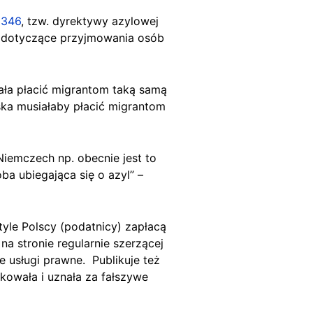
1346
,
tzw. dyrektywy azylowej
rmy dotyczące przyjmowania osób
iała płacić migrantom taką samą
ska musiałaby płacić migrantom
iemczech np. obecnie jest to
ba ubiegająca się o azyl” –
tyle Polscy (podatnicy) zapłacą
na stronie regularnie szerzącej
e usługi prawne. Publikuje też
ikowała i uznała za fałszywe