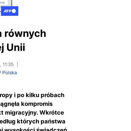
a równych
 Unii
 11:35
 Polska
opy i po kilku próbach
siągnęła kompromis
kt migracyjny. Wkrótce
 według których państwa
j wysokości świadczeń