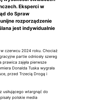
mczech. Eksperci w
rząd do Spraw
unijne rozporządzenie
lana jest indywidualnie
 w czerwcu 2024 roku. Chociaż
gracyjne partie odniosły szereg
a prawica zajęła pi
e
rwsze
emiera Donalda Tuska wygrała
sce, przed Trzecią Drogą i
ez usiłującego wtargnąć do
pisały polskie media