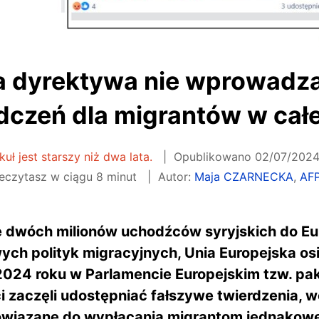
a dyrektywa nie wprowadz
dczeń dla migrantów w całej
kuł jest starszy niż dwa lata.
Opublikowano
02/07/2024,
eczytasz w ciągu 8 minut
Autor:
Maja CZARNECKA
,
AFP
e dwóch milionów uchodźców syryjskich do Eur
ych polityk migracyjnych, Unia Europejska o
 2024
roku w Parlamencie Europejskim tzw. pa
ci zaczęli udostępniać fałszywe twierdzenia,
owiązane do wypłacania migrantom jednakowe