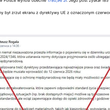
 w Polsce wynosi obecnie
1780,96 zł
. Jego post zyskał 185 
y był zrzut ekranu z dyrektywy UE z oznaczonym czerw