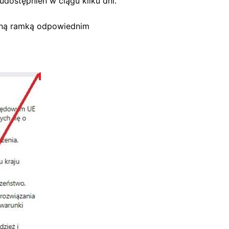
udostępnień w ciągu kilku dni.
oną ramką odpowiednim