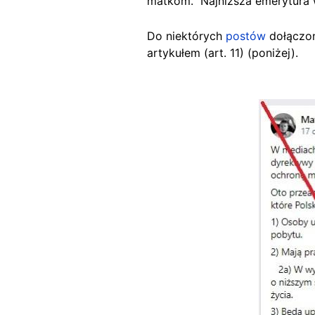
matkom.” Najniższa emerytura
Do niektórych
postów
dołączon
artykułem (art. 11) (poniżej).
Image