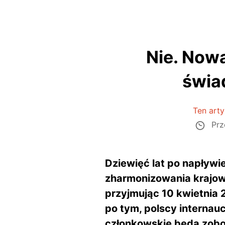
Nie. Now
świa
Ten arty
Prz
Dziewięć lat po napływi
zharmonizowania krajow
przyjmując 10 kwietnia
po tym, polscy internau
członkowskie będą zob