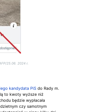
FP/25.06. 2024 r.
ego kandydata PiS
do Rady m.
dą to kwoty wyższe niż
schodu będzie wypłacała
lodzietnym czy samotnym