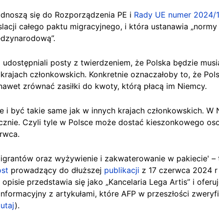
odnoszą się do
Rozporządzenia PE i
Rady UE numer 2024/
egislacji całego paktu migracyjnego, i która ustanawia „no
iędzynarodową”.
a
udostępniali posty z twierdzeniem, że Polska będzie mus
krajach członkowskich. Konkretnie oznaczałoby to, że Pol
 nawet zrównać zasiłki do kwoty, którą płacą im Niemcy.
i być takie same jak w innych krajach członkowskich. W N
ięcznie. Czyli tyle w Polsce może dostać kieszonkowego oso
rwca.
igrantów oraz wyżywienie i zakwaterowanie w pakiecie' – 
ost
prowadzący do dłuższej
publikacji
z 17 czerwca 2024 r 
pisie przedstawia się jako „Kancelaria Lega Artis” i oferuj
informacyjny z artykułami, które AFP w przeszłości zweryf
utaj
).