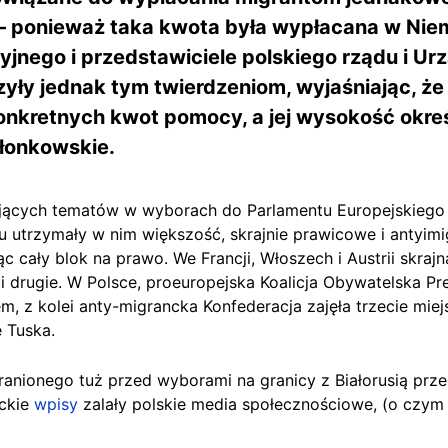
 – ponieważ taka kwota była wypłacana w Nie
yjnego i przedstawiciele polskiego rządu i U
y jednak tym twierdzeniom, wyjaśniając, że 
nkretnych kwot pomocy, a jej wysokość okreś
złonkowskie.
ujących tematów w wyborach do Parlamentu Europejskiego
 utrzymały w nim większość, skrajnie prawicowe i antyimi
 cały blok na prawo. We Francji, Włoszech i Austrii skrajn
i drugie
. W Polsce,
proeuropejska Koalicja Obywatelska Pr
m, z kolei
anty-migrancka Konfederacja zajęła trzecie miej
e Tuska.
ranionego tuż przed wyborami na granicy z Białorusią prz
ckie
wpisy
zalały polskie media społecznościowe, (o czym 