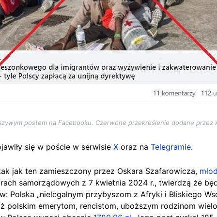
ałszywym postem na Facebooku. Czerwone przekreślenie dodane przez A
jawiły się w poście w serwisie
X
oraz na
Telegramie
.
ak jak ten zamieszczony przez Oskara Szafarowicza,
młod
rach samorządowych z 7 kwietnia 2024 r., twierdzą że bę
w: Polska „nielegalnym przybyszom z Afryki i Bliskiego W
niż polskim emerytom, rencistom, uboższym rodzinom wie