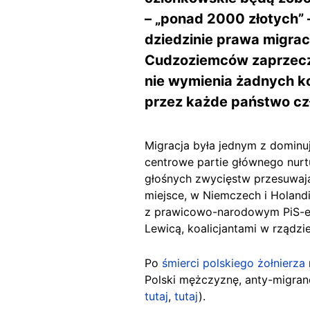
– „ponad 2000 złotych”
dziedzinie prawa migrac
Cudzoziemców zaprzeczył
nie wymienia żadnych ko
przez każde państwo c
Migracja była jednym z domin
centrowe partie głównego nurtu
głośnych zwycięstw przesuwając
miejsce, w Niemczech i Holandi
z prawicowo-narodowym PiS-e
Lewicą, koalicjantami w rządzi
Po
śmierci
polskiego żołnierza
Polski mężczyznę, anty-migran
tutaj
,
tutaj
).