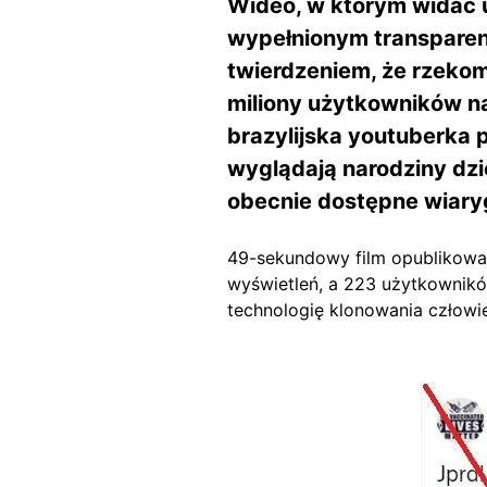
Wideo, w którym widać 
wypełnionym transparen
twierdzeniem, że rzekom
miliony użytkowników na 
brazylijska youtuberka p
wyglądają narodziny dzie
obecnie dostępne wiary
49-sekundowy film opublikował
wyświetleń, a 223 użytkownikó
technologię klonowania człowi
Image