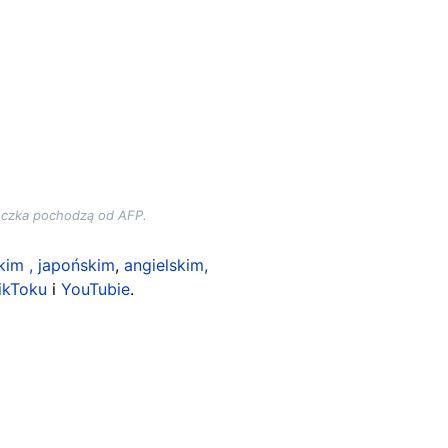
eczka pochodzą od AFP.
kim ,
japońskim
,
angielskim,
ikToku
i
YouTubie
.