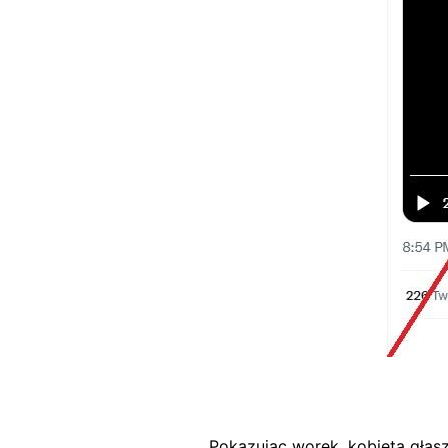
Pokazując worek, kobieta głas