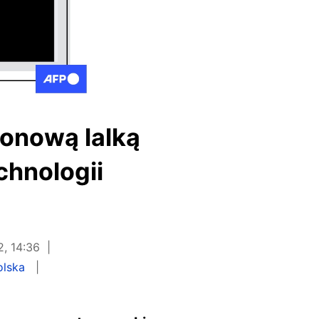
ikonową lalką
chnologii
, 14:36
olska