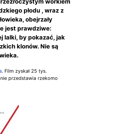
 przezroczystym workiem
zkiego płodu , wraz z
łowieka, obejrzały
ie jest prawdziwe:
 lalki, by pokazać, jak
zkich klonów. Nie są
wieka.
a
. Film zyskał 25 tys.
anie przedstawia rzekomo