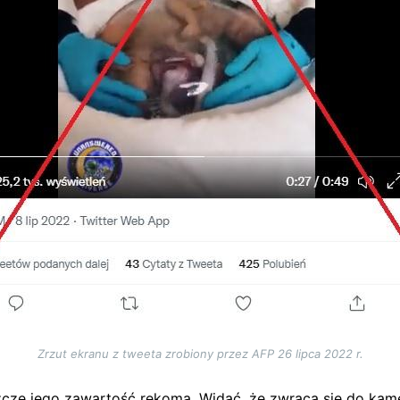
Zrzut ekranu z tweeta zrobiony przez AFP 26 lipca 2022 r.
zcze jego zawartość rękoma. Widać, że zwraca się do kame