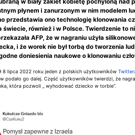
ubraną w biały żakiet kobietę pochyloną nad
tnym płynem i zanurzonym w nim modelem lud
o przedstawia ono technologię klonowania cz
świecie, również i w Polsce. Twierdzenie to n
rzekazała AFP, że w nagraniu użyła silikonowej
cka, i że worek nie był torbą do tworzenia lud
godne doniesienia naukowe o klonowaniu czło
 8 lipca 2022 roku jeden z polskich użytkowników
Twitter
w podało go dalej. Część użytkowników twierdzi, ż
e nagr
eka, która pozwoli „ wyhodować dziecko w torbie”.