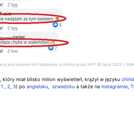
arzy pod postem na Facebooku zrobiony przez AFP 26 lipca 2022 r. Kół
który miał blisko milion wyświetleń, krążył w języku
chińs
(
1
,
2
,
3
) po
angielsku
,
szwedzku
a także na
Instagramie
,
T