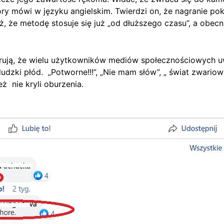
ry mówi w języku angielskim. Twierdzi on, że nagranie po
też, że metodę stosuje się już „od dłuższego czasu”, a obecn
ją, że wielu użytkowników mediów społecznościowych uwie
zki płód. „Potworne!!!”, „Nie mam słów”, „ świat zwariował t
ż nie kryli oburzenia.