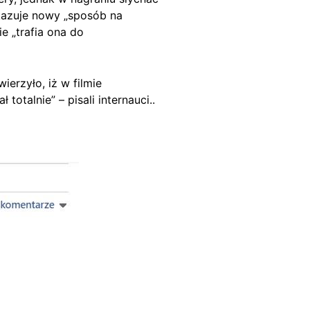
kazuje nowy „sposób na
ie „trafia ona do
rzyło, iż w filmie
otalnie” – pisali internauci..