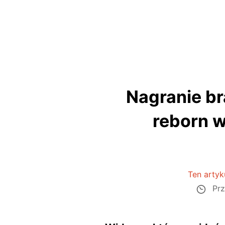
Nagranie bra
reborn w
Ten artyku
Prz