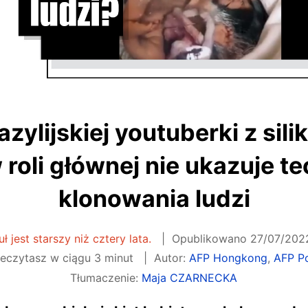
zylijskiej youtuberki z sil
 roli głównej nie ukazuje te
klonowania ludzi
ł jest starszy niż cztery lata.
Opublikowano
27/07/2022
eczytasz w ciągu 3 minut
Autor:
AFP Hongkong
,
AFP P
Tłumaczenie:
Maja CZARNECKA