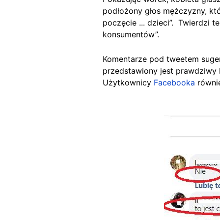
podłożony głos mężczyzny, któ
poczęcie ... dzieci”. Twierdzi 
konsumentów”.
Komentarze pod tweetem sugeru
przedstawiony jest prawdziwy lud
Użytkownicy
Facebooka
równie
Image