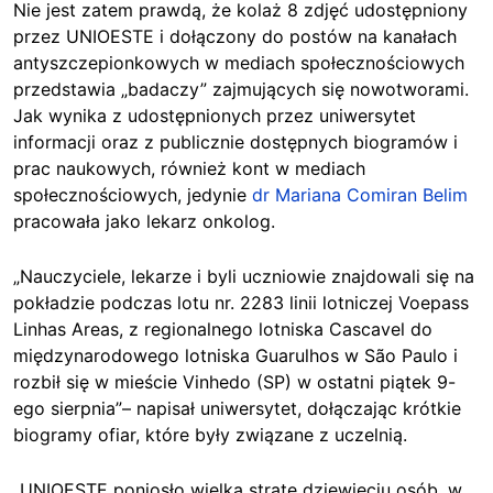
Nie jest zatem prawdą, że kolaż 8 zdjęć udostępniony
przez UNIOESTE i dołączony do postów na kanałach
antyszczepionkowych w mediach społecznościowych
przedstawia „badaczy” zajmujących się nowotworami.
Jak wynika z udostępnionych przez uniwersytet
informacji oraz z publicznie dostępnych biogramów i
prac naukowych, również kont w mediach
społecznościowych, jedynie
dr Mariana Comiran Belim
pracowała jako lekarz onkolog.
„Nauczyciele, lekarze i byli uczniowie znajdowali się na
pokładzie podczas lotu nr. 2283 linii lotniczej Voepass
Linhas Areas, z regionalnego lotniska Cascavel do
międzynarodowego lotniska Guarulhos w São Paulo i
rozbił się w mieście Vinhedo (SP) w ostatni piątek 9-
ego sierpnia”– napisał uniwersytet, dołączając krótkie
biogramy ofiar, które były związane z uczelnią.
„UNIOESTE poniosło wielką stratę dziewięciu osób, w