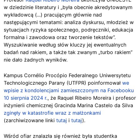
w dziedzinie literatury i „była obecnie akredytowanym
wykładowcą (...) pracującym głównie nad
następującymi tematami: analiza dyskursu, młodzież w
sytuacjach ryzyka społecznego, podręczniki, edukacja
formalna i zawodowa oraz tworzenie tekstów”.
Wyszukiwanie według słów kluczy jej ewentualnych
badań nad rakiem, a także tak zwanym „turbo rakiem”
nie dało żadnych wyników.
Kampus Cornélio Procópio Federalnego Uniwersytetu
Technologicznego Parany (UTFPR) poinformował
we
wpisie z kondolencjami zamieszczonym na Facebooku
10 sierpnia 2024 r.
, że Raquel Ribeiro Moreira i profesor
inżynierii chemicznej Gracinda Marina Castelo da Silva
zginęły w katastrofie wraz z małżonkami
(zarchiwizowane linki
tutaj
i
tutaj
).
Wśród ofiar znalazła się również była studentka