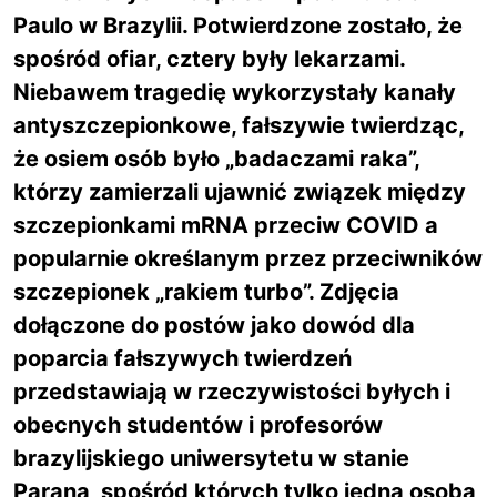
Paulo w Brazylii. Potwierdzone zostało, że
spośród ofiar, cztery były lekarzami.
Niebawem tragedię wykorzystały kanały
antyszczepionkowe, fałszywie twierdząc,
że osiem osób było „badaczami raka”,
którzy zamierzali ujawnić związek między
szczepionkami mRNA przeciw COVID a
popularnie określanym przez przeciwników
szczepionek „rakiem turbo”. Zdjęcia
dołączone do postów jako dowód dla
poparcia fałszywych twierdzeń
przedstawiają w rzeczywistości byłych i
obecnych studentów i profesorów
brazylijskiego uniwersytetu w stanie
Parana, spośród których tylko jedna osoba