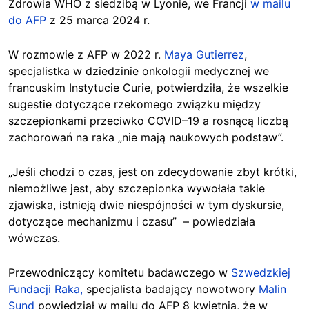
Zdrowia WHO z siedzibą w Lyonie, we Francji
w mailu
do AFP
z 25 marca 2024 r.
W rozmowie z AFP w 2022 r.
Maya Gutierrez
,
specjalistka w dziedzinie onkologii medycznej we
francuskim Instytucie Curie, potwierdziła, że wszelkie
sugestie dotyczące rzekomego związku między
szczepionkami przeciwko COVID–19 a rosnącą liczbą
zachorowań na raka „nie mają naukowych podstaw”.
„Jeśli chodzi o czas, jest on zdecydowanie zbyt krótki,
niemożliwe jest, aby szczepionka wywołała takie
zjawiska, istnieją dwie niespójności w tym dyskursie,
dotyczące mechanizmu i czasu” – powiedziała
wówczas.
Przewodniczący komitetu badawczego w
Szwedzkiej
Fundacji Raka,
specjalista badający nowotwory
Malin
Sund
powiedział w mailu do AFP 8 kwietnia, że w