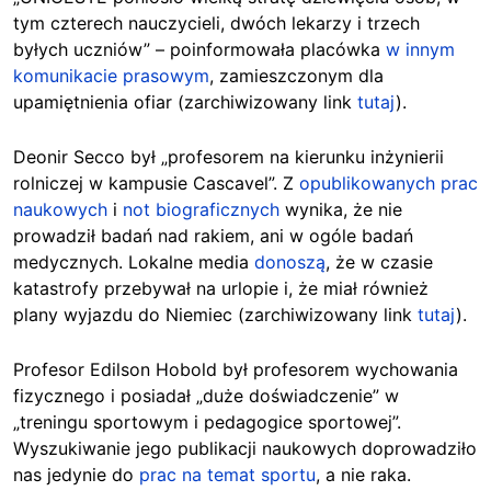
tym czterech nauczycieli, dwóch lekarzy i trzech
byłych uczniów” – poinformowała placówka
w innym
komunikacie prasowym
, zamieszczonym dla
upamiętnienia ofiar (zarchiwizowany link
tutaj
).
Deonir Secco był „profesorem na kierunku inżynierii
rolniczej w kampusie Cascavel”. Z
opublikowanych prac
naukowych
i
not biograficznych
wynika, że nie
prowadził badań nad rakiem, ani w ogóle badań
medycznych. Lokalne media
donoszą
, że w czasie
katastrofy przebywał na urlopie i, że miał również
plany wyjazdu do Niemiec (zarchiwizowany link
tutaj
).
Profesor Edilson Hobold był profesorem wychowania
fizycznego i posiadał „duże doświadczenie” w
„treningu sportowym i pedagogice sportowej”.
Wyszukiwanie jego publikacji naukowych doprowadziło
nas jedynie do
prac na temat sportu
, a nie raka.