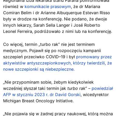
Regionalna Izba lekarska stanu Parana poinformowała
również w
komunikacie prasowym
, że dr Mariana
Comiran Belim i dr Arianne Albuquerque Estevan Risso
były w drodze na konferencję. Nie podano, że dwoje
innych lekarzy, Sarah Sella Langer i José Roberto
Leonel Ferreira, podróżowało z nimi lub na konferencję.
Co więcej, termin „turbo rak” nie jest terminem
medycznym. Pojawił się po rozpoczęciu kampanii
szczepień przeciwko COVID–19 i był
promowany przez
aktywistów antyszczepionkowych, którzy twierdzili, że
nowe szczepionki są niebezpieczne.
„Nie przypominam sobie, żebym kiedykolwiek
wcześniej słyszał taki termin jak
turbo rak
” –
powiedział
AFP w styczniu 2023 r.
dr David Gorski
, wicedyrektor
Michigan Breast Oncology Initiative.
„Nie pojawia się w żadnej pracy naukowej, którą można