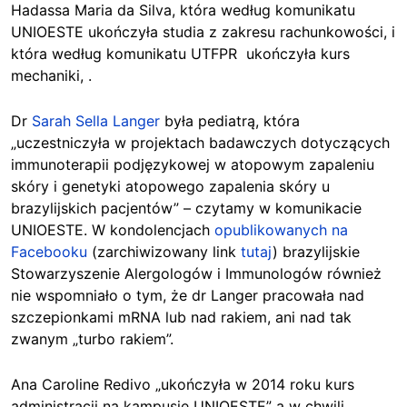
Hadassa Maria da Silva, która według komunikatu
UNIOESTE ukończyła studia z zakresu rachunkowości, i
która według komunikatu UTFPR ukończyła kurs
mechaniki, .
Dr
Sarah Sella Langer
była pediatrą, która
„uczestniczyła w projektach badawczych dotyczących
immunoterapii podjęzykowej w atopowym zapaleniu
skóry i genetyki atopowego zapalenia skóry u
brazylijskich pacjentów” – czytamy w komunikacie
UNIOESTE. W kondolencjach
opublikowanych na
Facebooku
(zarchiwizowany link
tutaj
) brazylijskie
Stowarzyszenie Alergologów i Immunologów również
nie wspomniało o tym, że dr Langer pracowała nad
szczepionkami mRNA lub nad rakiem, ani nad tak
zwanym „turbo rakiem”.
Ana Caroline Redivo „ukończyła w 2014 roku kurs
administracji na kampusie UNIOESTE” a w chwili