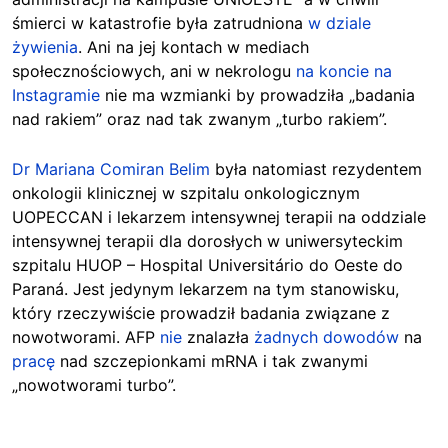
śmierci w katastrofie była zatrudniona
w dziale
żywienia
. Ani na jej kontach w mediach
społecznościowych, ani w nekrologu
na koncie na
Instagramie
nie ma wzmianki by prowadziła „badania
nad rakiem” oraz nad tak zwanym „turbo rakiem”.
Dr Mariana Comiran Belim
była natomiast rezydentem
onkologii klinicznej w szpitalu onkologicznym
UOPECCAN i lekarzem intensywnej terapii na oddziale
intensywnej terapii dla dorosłych w uniwersyteckim
szpitalu HUOP – Hospital Universitário do Oeste do
Paraná. Jest jedynym lekarzem na tym stanowisku,
który rzeczywiście prowadził badania związane z
nowotworami. AFP
nie
znalazła
żadnych dowodów
na
pracę
nad szczepionkami mRNA i tak zwanymi
„nowotworami turbo”.