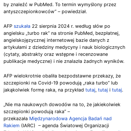
by znaleźć w PubMed. To termin wymyślony przez
antyszczepionkowców” – powiedział.
AFP
szukała
22 sierpnia 2024 r. według słów po
angielsku „turbo rak” na stronie PubMed, bezpłatnej,
angielskojęzycznej internetowej bazie danych z
artykułami z dziedziny medycyny i nauk biologicznych
(cytaty, abstrakty oraz wstępne i recenzowane
publikacje medyczne) i nie znalazła żadnych wyników.
AFP wielokrotnie obaliła bezpodstawne przekazy, że
szczepionki na Covid-19 powodują „raka turbo” lub
jakąkolwiek formę raka, na przykład
tutaj
,
tutaj
i
tutaj
.
„Nie ma naukowych dowodów na to, że jakiekolwiek
szczepionki powodują raka” –
przekazała
Międzynarodowa Agencja Badań nad
Rakiem
(IARC) – agenda Światowej Organizacji