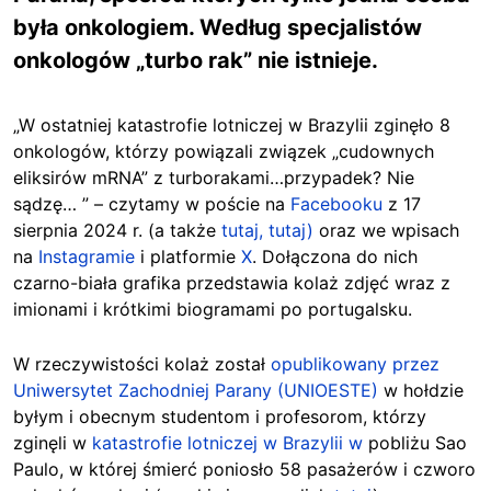
była onkologiem. Według specjalistów
onkologów „turbo rak” nie istnieje.
„W ostatniej katastrofie lotniczej w Brazylii zginęło 8
onkologów, którzy powiązali związek „cudownych
eliksirów mRNA” z turborakami…przypadek? Nie
sądzę… ” – czytamy w poście na
Facebooku
z 17
sierpnia 2024 r. (a także
tutaj,
tutaj)
oraz we wpisach
na
Instagramie
i platformie
X
. Dołączona do nich
czarno-biała grafika przedstawia kolaż zdjęć wraz z
imionami i krótkimi biogramami po portugalsku.
W rzeczywistości kolaż został
opublikowany przez
Uniwersytet Zachodniej Parany (UNIOESTE)
w hołdzie
byłym i obecnym studentom i profesorom, którzy
zginęli w
katastrofie lotniczej w Brazylii w
pobliżu Sao
Paulo, w której śmierć poniosło 58 pasażerów i czworo