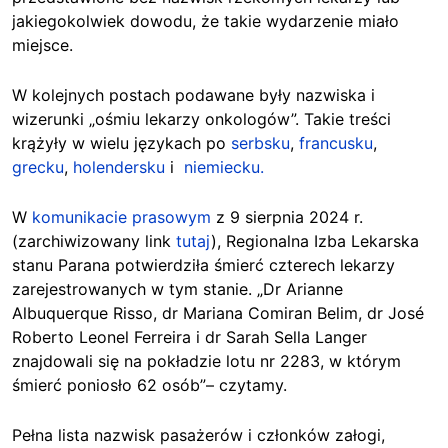
jakiegokolwiek dowodu, że takie wydarzenie miało
miejsce.
W kolejnych postach podawane były nazwiska i
wizerunki „ośmiu lekarzy onkologów”. Takie treści
krążyły w wielu językach po
serbsku
,
francusku
,
grecku
,
holendersku
i
niemiecku.
W
komunikacie prasowym
z 9 sierpnia 2024 r.
(zarchiwizowany link
tutaj
), Regionalna Izba Lekarska
stanu Parana potwierdziła śmierć czterech lekarzy
zarejestrowanych w tym stanie. „Dr Arianne
Albuquerque Risso, dr Mariana Comiran Belim, dr José
Roberto Leonel Ferreira i dr Sarah Sella Langer
znajdowali się na pokładzie lotu nr 2283, w którym
śmierć poniosło 62 osób”– czytamy.
Pełna lista nazwisk pasażerów i członków załogi,