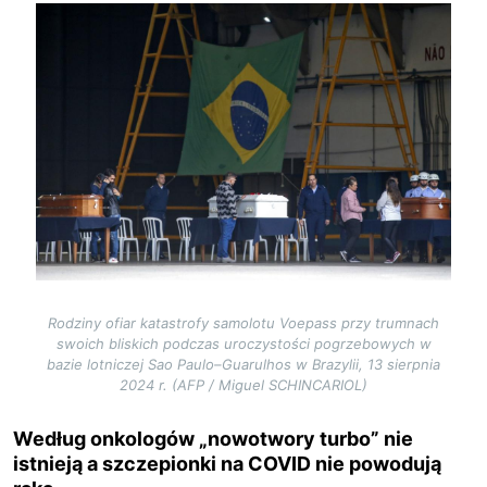
Image
Rodziny ofiar katastrofy samolotu Voepass przy trumnach
swoich bliskich podczas uroczystości pogrzebowych w
bazie lotniczej Sao Paulo–Guarulhos w Brazylii, 13 sierpnia
2024 r. (AFP / Miguel SCHINCARIOL)
Według onkologów „nowotwory turbo” nie
istnieją a szczepionki na COVID nie powodują