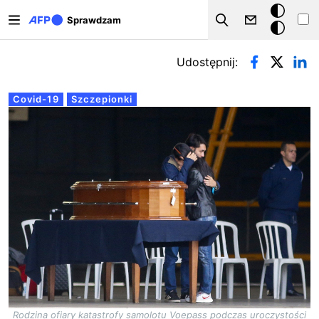
Przejdź do treści
Tryb
Sprawdzam
Szukaj
ciemny
Zakładki podstawowe
Udostępnij:
Covid-19
Szczepionki
Rodzina ofiary katastrofy samolotu Voepass podczas uroczystości