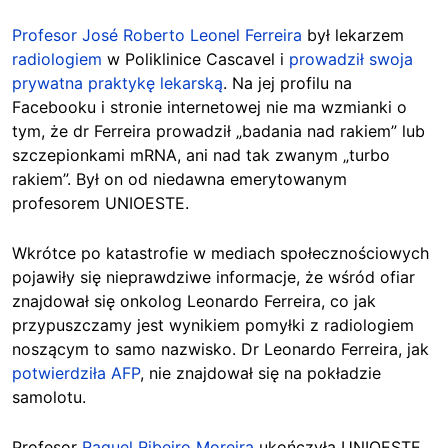
Profesor José Roberto Leonel Ferreira
był lekarzem
radiologiem
w Poliklinice Cascavel i
prowadził swoja
prywatna praktykę lekarską
. Na jej profilu na
Facebooku i stronie internetowej nie ma wzmianki o
tym, że dr Ferreira prowadził „badania nad rakiem” lub
szczepionkami
mRNA
, ani nad tak zwanym „turbo
rakiem”. Był on od niedawna emerytowanym
profesorem UNIOESTE.
Wkrótce po katastrofie w mediach społecznościowych
pojawiły się nieprawdziwe informacje, że wśród ofiar
znajdował się onkolog Leonardo Ferreira, co jak
przypuszczamy jest wynikiem pomyłki z radiologiem
noszącym to samo nazwisko. Dr Leonardo Ferreira, jak
potwierdziła AFP
, nie znajdował się na pokładzie
samolotu.
Profesor
Raquel Ribeiro Moreira
ukończyła UNIOESTE