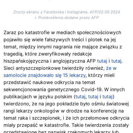
Zrzuty ekranu z Facebooka i Instagrama. AFP/02.09 2024
r. Przekreślenia dodane przez AFP
Zaraz po katastrofie w mediach społecznościowych
pojawiło się wiele fałszywych treści i plotek na jej
temat, między innymi nagrania nie mające związku z
tragedią, które zweryfikowały redakcje
hiszpańskojęzyczna i anglojęzyczna AFP
tutaj
i
tutaj
.
Sieci antyszczepionkowe twierdziły również
, że w
samolocie znajdowało się 15 lekarzy
, którzy mieli
przedstawić naukowe odkrycia na temat
sekwencjonowania genetycznego Covid-19. W innych
publikacjach w języku polskim (
tutaj
,
tutaj
i
tutaj
)
twierdzono, że na jego pokładzie było ośmiu światowej
rangi lekarzy onkologów w drodze na konferencję na
temat raka i szczepionek, i że ich przełomowe odkrycia
miały przepaść w katastrofie. Takie twierdzenia zostały
przedstawione bez nazwisk rzekomych lekarzy lub