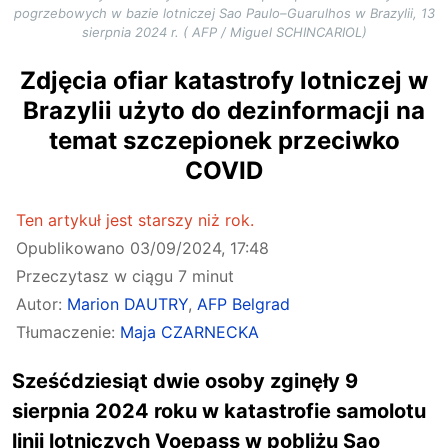
pogrzebowych w bazie lotniczej Sao Paulo–Guarulhos w Brazylii, 13
sierpnia 2024 r. ( AFP / Miguel SCHINCARIOL)
Zdjęcia ofiar katastrofy lotniczej w
Brazylii użyto do dezinformacji na
temat szczepionek przeciwko
COVID
Ten artykuł jest starszy niż rok.
Opublikowano
03/09/2024, 17:48
Przeczytasz w ciągu 7 minut
Autor:
Marion DAUTRY
,
AFP Belgrad
Tłumaczenie:
Maja CZARNECKA
Sześćdziesiąt dwie osoby zginęły 9
sierpnia 2024 roku w katastrofie samolotu
linii lotniczych Voepass w pobliżu Sao