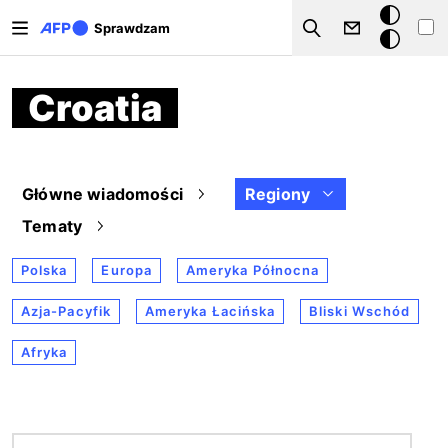
Przejdź do treści
Tryb
Sprawdzam
Szukaj
ciemny
Croatia
Główne wiadomości
Regiony
Tematy
Polska
Europa
Ameryka Północna
Azja-Pacyfik
Ameryka Łacińska
Bliski Wschód
Afryka
Obraz