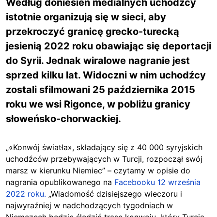
Według doniesień medialnych uchodźcy
istotnie organizują się w sieci, aby
przekroczyć granicę grecko-turecką
jesienią 2022 roku obawiając się deportacji
do Syrii. Jednak wiralowe nagranie jest
sprzed kilku lat. Widoczni w nim uchodźcy
zostali sfilmowani 25 października 2015
roku we wsi Rigonce, w pobliżu granicy
słoweńsko-chorwackiej.
„«Konwój światła», składający się z 40 000 syryjskich
uchodźców przebywających w Turcji, rozpoczął swój
marsz w kierunku Niemiec” – czytamy w opisie do
nagrania opublikowanego na
Facebooku 12 września
2022 roku.
„Wiadomość dzisiejszego wieczoru i
najwyraźniej w nadchodzących tygodniach w