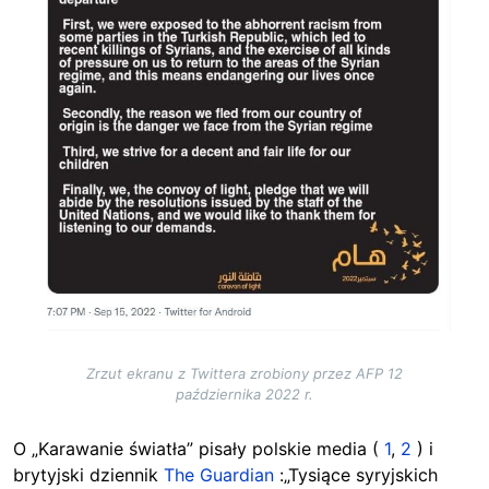
Zrzut ekranu z Twittera zrobiony przez AFP 12
października 2022 r.
O „Karawanie światła”
pisały polskie media (
1
,
2
)
i
brytyjski dziennik
The Guardian
:„Tysiące syryjskich