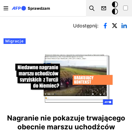
Przejdź do treści
Tryb
Sprawdzam
Szukaj
ciemny
Zakładki podstawowe
Udostępnij:
Migracje
Nagranie nie pokazuje trwającego
obecnie marszu uchodźców