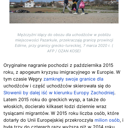
Mężczyźni idący do obozu dla uchodźców w pobliżu
miejscowości Pazarkule, przekraczają granicę prowincji
Edirne, przy granicy grecko-tureckiej, 7 marca 2020 r. (
AFP / OZAN KOSE)
Oryginalne nagranie pochodzi z października 2015
roku, z apogeum kryzysu imigracyjnego w Europie. W
tym czasie Węgry
zamknęły swoje granice dla
uchodźców i część uchodźców skierowała się do
Słowenii by dalej iść w kierunku Europy Zachodniej
.
Latem 2015 roku do greckich wysp, a także do
włoskich, docierało kilkaset łodzi dziennie wraz
tysiącami migrantów. W 2015 roku liczba osób, które
dotarły do Unii Europejskiej przekroczyła
milion osób
, i
była trzy do czterech razy wyższa niż w 2014 roku.