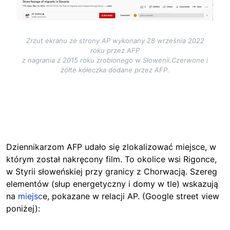
Zrzut ekranu ze strony AP wykonany 28 września 2022
roku przez AFP
z nagrania z 2015 roku zrobionego w Słowenii.Czerwone i
żółte kółeczka dodane przez AFP.
Dziennikarzom AFP udało się zlokalizować miejsce, w
którym został nakręcony film. To okolice wsi
Rigonce,
w Styrii słoweńskiej przy granicy z Chorwacją. Szereg
elementów (słup energetyczny i domy w tle) wskazują
na
miejsc
e, pokazane w relacji AP. (Google street view
poniżej):