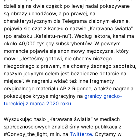
dzieli się na dwie części: po lewej nadal pokazywane
są obrazy uchodźców, a po prawej, na
charakterystycznym dla Telegrama zielonym ekranie,
pojawia się czat z kanału o nazwie „Karawana światła”
(po arabsku „Kafalatu-n-nu”). Według lektora, kanał ma
około 40,000 tysięcy subskrybentów. W pewnym
momencie pojawia się anonimowy mężczyzna, który
mówi: „Jesteśmy gotowi, nie chcemy niczego
niezgodnego z prawem, nie chcemy żadnego sabotażu,
naszym jedynym celem jest bezpieczne dotarcie na
miejsce”. W nagraniu widać też inne fragmenty
oryginalnego materiału AP z Rigonce, a także nagrania
pokazujące kryzys migracyjny na
granicy grecko-
tureckiej z marca 2020 roku.
Wyszukując hasło „Karawana światła” w mediach
społecznościowych znaleźliśmy wiele publikacji z
#Convoy_the_light, m.in. na
Twitterze.
Czytamy w