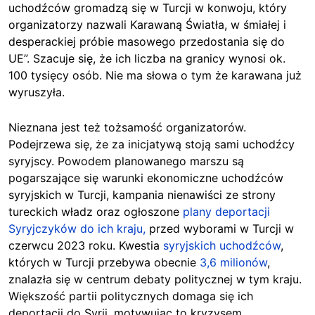
uchodźców gromadzą się w Turcji w konwoju, który
organizatorzy nazwali Karawaną Światła, w śmiałej i
desperackiej próbie masowego przedostania się do
UE”. Szacuje się, że ich liczba na granicy wynosi ok.
100 tysięcy osób. Nie ma słowa o tym że karawana już
wyruszyła.
Nieznana jest też tożsamość organizatorów.
Podejrzewa się, że za inicjatywą stoją sami uchodźcy
syryjscy. Powodem planowanego marszu są
pogarszające się warunki ekonomiczne uchodźców
syryjskich w Turcji, kampania nienawiści ze strony
tureckich władz oraz ogłoszone
plany deportacji
Syryjczyków do ich kraju,
przed wyborami w Turcji w
czerwcu 2023 roku. Kwestia
syryjskich uchodźców
,
których w
Turcji przebywa obecnie
3,6 milionów
,
znalazła się w centrum debaty politycznej w tym kraju.
Większość partii politycznych domaga się ich
deportacji do Syrii, motywując to kryzysem