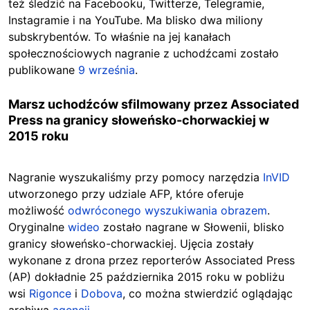
też śledzić na Facebooku, Twitterze, Telegramie,
Instagramie i na YouTube. Ma blisko dwa miliony
subskrybentów. To właśnie na jej kanałach
społecznościowych nagranie z uchodźcami zostało
publikowane
9 września
.
Marsz uchodźców sfilmowany przez Associated
Press na granicy słoweńsko-chorwackiej w
2015 roku
Nagranie wyszukaliśmy przy pomocy narzędzia
InVID
utworzonego przy udziale AFP, które oferuje
możliwość
odwróconego wyszukiwania obrazem
.
Oryginalne
wideo
zostało nagrane w Słowenii, blisko
granicy słoweńsko-chorwackiej. Ujęcia zostały
wykonane z drona przez reporterów Associated Press
(AP) dokładnie 25 października 2015 roku w pobliżu
wsi
Rigonce
i
Dobova
, co można stwierdzić oglądając
archiwa
agencji
.