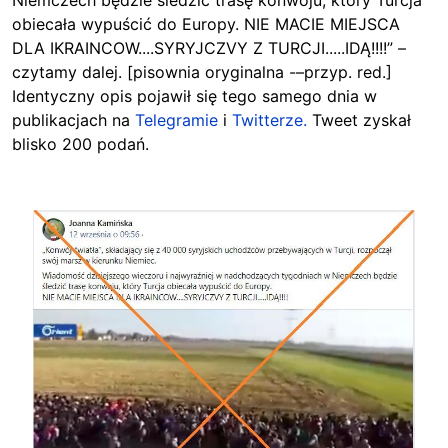
Niemczech będzie śledzić trasę konwoju, który Turcja
obiecała wypuścić do Europy. NIE MACIE MIEJSCA
DLA IKRAINCOW....SYRYJCZVY Z TURCJI.....IDĄ!!!!” –
czytamy dalej. [pisownia oryginalna -–przyp. red.]
Identyczny opis pojawił się tego samego dnia w
publikacjach na
Telegramie
i
T
witterze.
Tweet zyskał
blisko 200 podań.
Image