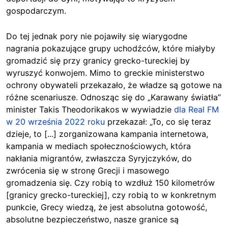
gospodarczym.
Do tej jednak pory nie pojawiły się wiarygodne
nagrania pokazujące grupy uchodźców, które miałyby
gromadzić się przy granicy grecko-tureckiej by
wyruszyć konwojem. Mimo to greckie ministerstwo
ochrony obywateli przekazało, że władze są gotowe na
różne scenariusze. Odnosząc się do „Karawany światła”
minister Takis Theodorikakos w wywiadzie
dla Real FM
w 20 września 2022 roku
przekazał: „To, co się teraz
dzieje, to [...] zorganizowana kampania internetowa,
kampania w mediach społecznościowych, która
nakłania migrantów, zwłaszcza Syryjczyków, do
zwrócenia się w stronę Grecji i masowego
gromadzenia się. Czy robią to wzdłuż 150 kilometrów
[granicy grecko-tureckiej], czy robią to w konkretnym
punkcie, Grecy wiedzą, że jest absolutna gotowość,
absolutne bezpieczeństwo, nasze granice są