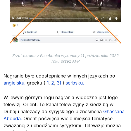
Zrzut ekranu z Facebooka wykonany 11 października 2022
roku przez AFP
Nagranie było udostępniane w innych językach po
angielsku,
grecku (
1
,
2
,
3)
i
serbsku.
W lewym górnym rogu nagrania widoczne jest logo
telewizji Orient. To kanał telewizyjny z siedzibą w
Dubaju należący do syryjskiego biznesmena
Ghassana
Abouda.
Orient poświęca wiele miejsca tematyce
związanej z uchodźcami syryjskimi. Telewizję można