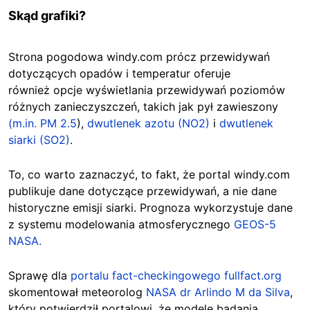
Skąd grafiki?
Strona pogodowa windy.com prócz przewidywań
dotyczących opadów i temperatur oferuje
również opcje wyświetlania przewidywań poziomów
różnych zanieczyszczeń, takich jak pył zawieszony
(m.in. PM 2.5
),
dwutlenek azotu (NO2)
i
dwutlenek
siarki (SO2)
.
To, co warto zaznaczyć, to fakt, że portal windy.com
publikuje dane dotyczące przewidywań, a nie dane
historyczne emisji siarki. Prognoza wykorzystuje dane
z systemu modelowania atmosferycznego
GEOS-5
NASA.
Sprawę dla
portalu fact-checkingowego fullfact.org
skomentował meteorolog
NASA dr Arlindo M da Silva
,
który potwierdził portalowi, że modele badania