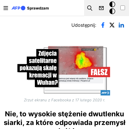
Przejdź do treści
Tryb
Sprawdzam
Szukaj
ciemny
Zakładki podstawowe
Udostępnij:
Zrzut ekranu z Facebooka z 17 lutego 2020 r.
Nie, to wysokie stężenie dwutlenku
siarki, za które odpowiada przemysł