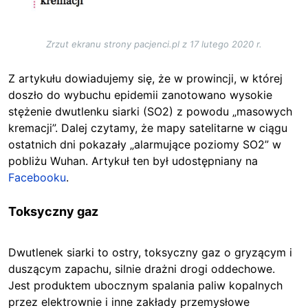
Zrzut ekranu strony pacjenci.pl z 17 lutego 2020 r.
Z artykułu dowiadujemy się, że w prowincji, w której
doszło do wybuchu epidemii zanotowano wysokie
stężenie dwutlenku siarki (SO2) z powodu „masowych
kremacji”. Dalej czytamy, że mapy satelitarne w ciągu
ostatnich dni pokazały „alarmujące poziomy SO2” w
pobliżu Wuhan. Artykuł ten był udostępniany na
Facebooku
.
Toksyczny gaz
Dwutlenek siarki to ostry, toksyczny gaz o gryzącym i
duszącym zapachu, silnie drażni drogi oddechowe.
Jest produktem ubocznym spalania paliw kopalnych
przez elektrownie i inne zakłady przemysłowe