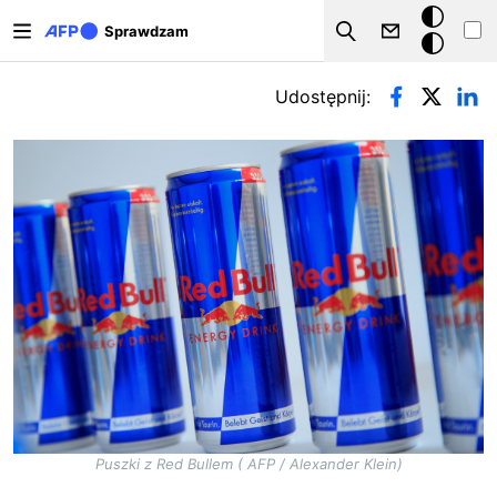
Przejdź do treści
Tryb
Sprawdzam
Szukaj
ciemny
Zakładki podstawowe
Udostępnij:
Puszki z Red Bullem ( AFP / Alexander Klein)