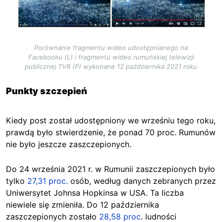
Porównanie fragmentu wideo udostępnianego na
Facebooku (L) i fragmentu wideo rumuńskiej telewizji
publicznej TVR (P) wykonane 12 października 2021 roku
Punkty szczepień
Kiedy post został udostępniony we wrześniu tego roku,
prawdą było stwierdzenie, że ponad 70 proc. Rumunów
nie było jeszcze zaszczepionych.
Do 24 września 2021 r. w Rumunii zaszczepionych było
tylko
27,31 proc.
osób, według danych zebranych przez
Uniwersytet Johnsa Hopkinsa w USA. Ta liczba
niewiele się zmieniła. Do 12 października
zaszczepionych zostało
28,58 proc
. ludności