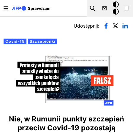
Przejdź do treści
Tryb
Sprawdzam
Szukaj
ciemny
Zakładki podstawowe
Udostępnij:
Covid-19
Szczepionki
Nie, w Rumunii punkty szczepień
przeciw Covid-19 pozostają