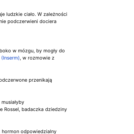
e ludzkie ciało. W zależności
nie podczerwieni dociera
łeboko w mózgu, by mogły do
ń
(Inserm)
, w rozmowie z
 podczerwone przenikają
e musiałyby
le Rossel, badaczka dziedziny
ę, hormon odpowiedzialny