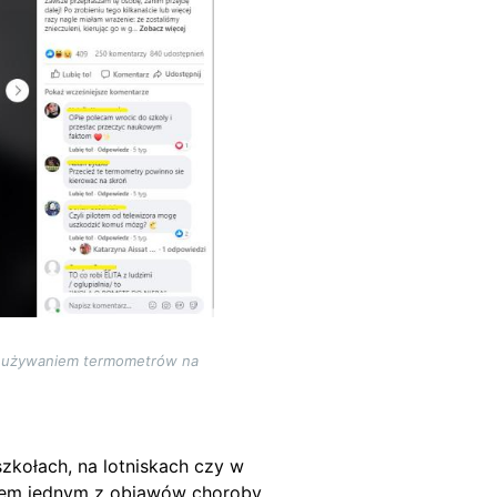
 z używaniem termometrów na
zkołach, na lotniskach czy w
iem jednym z objawów choroby