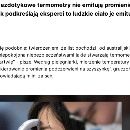
bezdotykowe termometry nie emitują promien
 podkreślają eksperci to ludzkie ciało je emit
 podobnie: twierdzeniem, że list pochodzi „od australijskiej
aniepokojona niebezpieczeństwami jakie stwarzają termome
twię” - pisze. Według pielęgniarki, mierzenie temperatur
ierowanie promienia podczerwieni na szyszynkę”, gruczoł
powiadającą m.in. za sen.