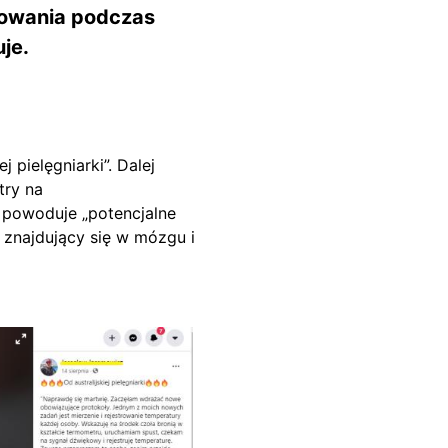
iowania podczas
uje.
 pielęgniarki”. Dalej
try na
y powoduje „potencjalne
 znajdujący się w mózgu i