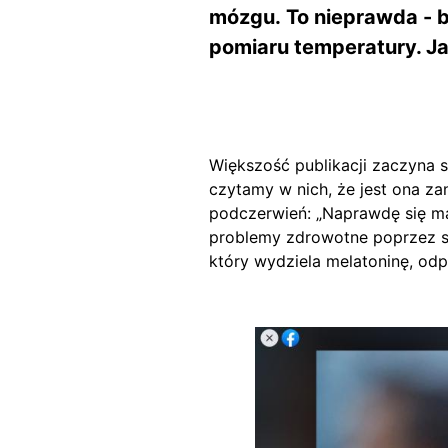
mózgu. To nieprawda - 
pomiaru temperatury. Jak
Większość publikacji zaczyna się
czytamy w nich, że jest ona z
podczerwień: „Naprawdę się mar
problemy zdrowotne poprzez sk
który wydziela melatoninę, od
Image