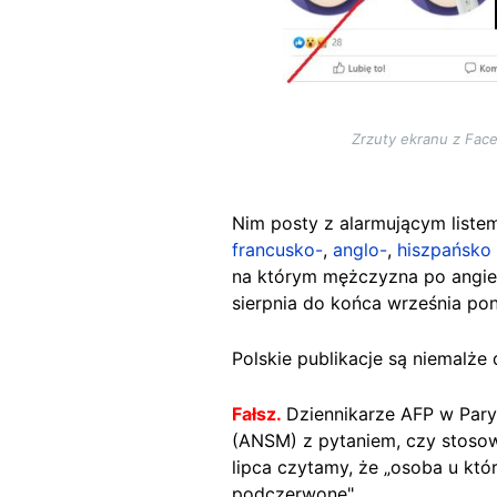
Zrzuty ekranu z Face
Nim posty z alarmującym liste
francusko-
,
anglo-
,
hiszpańsko
na którym mężczyzna po angielsk
sierpnia do końca września po
Polskie publikacje są niemalże
Fałsz.
Dziennikarze AFP w Pary
(ANSM) z pytaniem, czy stoso
lipca czytamy, że ​​„osoba u k
podczerwone".