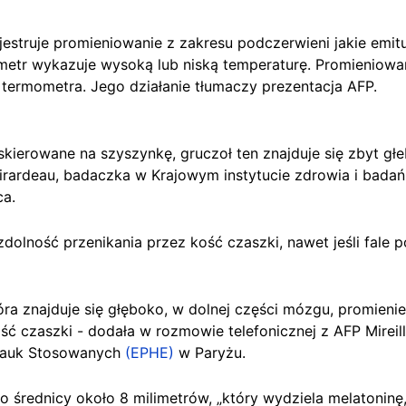
estruje promieniowanie z zakresu podczerwieni jakie emituj
ometr wykazuje wysoką lub niską temperaturę. Promieniowa
termometra. Jego działanie tłumaczy prezentacja AFP.
skierowane na szyszynkę, gruczoł ten znajduje się zbyt g
Girardeau, badaczka w Krajowym instytucie zdrowia i bada
ca.
zdolność przenikania przez kość czaszki, nawet jeśli fale
óra znajduje się głęboko, w dolnej części mózgu, promieni
ść czaszki - dodała w rozmowie telefonicznej z AFP Mireil
 Nauk Stosowanych
(EPHE)
w Paryżu.
 o średnicy około 8 milimetrów, „który wydziela melatonin