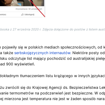
booka z 27 września 2020 r. Zdjęcia dołączone do postów z listem austral
m pojawiły się w polskich mediach społecznościowych, od
a także
serbskojęzycznych internautów.
Niektóre posty od
u odczytuje list mający pochodzić od australijskiej pielęg
nad 900 wyświetleń.
 dokładnym tłumaczeniem listu krążącego w innych językac
żu zwrócili się do Krajowej Agencji ds. Bezpieczeństwa L
wanie termometrów na podczerwień jest bezpieczne. W od
tórej mierzona jest temperatura nie jest w żaden sposób na