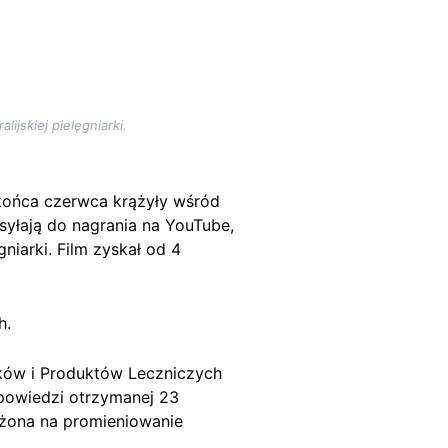
ijskiej pielęgniarki.
 końca czerwca krążyły wśród
syłają do nagrania na YouTube,
niarki. Film zyskał od 4
h.
eków i Produktów Leczniczych
powiedzi otrzymanej 23
rażona na promieniowanie