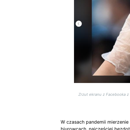
Zrzut ekranu z Facebooka z
W czasach pandemii mierzenie t
biurowcach, najczęściej bezd