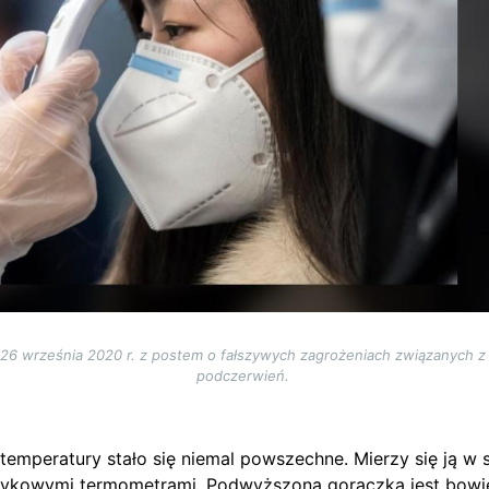
 26 września 2020 r. z postem o fałszywych zagrożeniach związanych
podczerwień.
emperatury stało się niemal powszechne. Mierzy się ją w s
otykowymi termometrami. Podwyższona gorączka jest bow