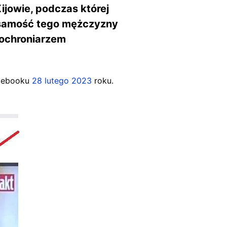
jowie, podczas której
żsamość tego mężczyzny
t ochroniarzem
acebooku
28 lutego 2023
roku.