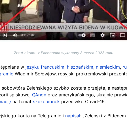
Zrzut ekranu z Facebooka wykonany 8 marca 2023 roku
stępniane w
języku francuskim
,
hiszpańskim
,
niemieckim
,
r
gramie
Władimir Sołowjow, rosyjski prokremlowski prezente
sobowtóra Zełeńskiego szybko została przejęta, a następ
orii spiskowej
QAnon
oraz amerykańskiego, skrajnie pra
mację
na temat
szczepionek
przeciwko Covid-19.
yjskiego konta na Telegramie i
napisał
: „Zełeński z Bidenem