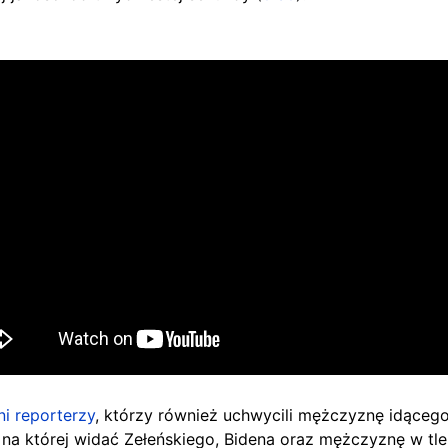
ni reporterzy
, którzy również uchwycili mężczyznę idąceg
, na której widać Zełeńskiego, Bidena oraz mężczyznę w tle