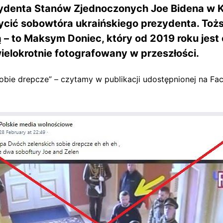
ydenta Stanów Zjednoczonych Joe Bidena w Ki
ycić sobowtóra ukraińskiego prezydenta. To
cą – to Maksym Doniec, który od 2019 roku jes
wielokrotnie fotografowany w przeszłości.
obie drepcze” – czytamy w publikacji udostępnionej na F