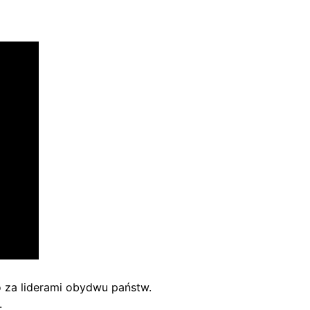
o za liderami obydwu państw.
.