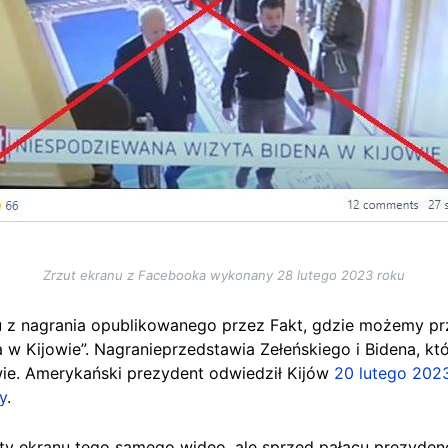
Zrzut ekranu z Facebooka wykonany 28 lutego 2023 roku
nu z nagrania opublikowanego przez Fakt, gdzie możemy p
 w Kijowie”. Nagranieprzedstawia Zełeńskiego i Bidena, 
ie. Amerykański prezydent odwiedził Kijów
20 lutego 202
y
.
ty ekranu tego samego wideo, ale sprzed pałacu prezyden