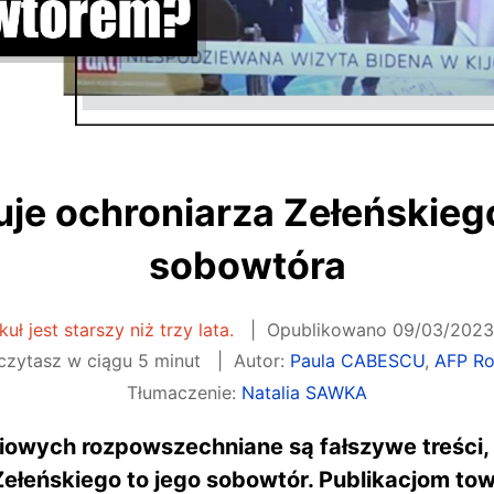
je ochroniarza Zełeńskiego
sobowtóra
uł jest starszy niż trzy lata.
Opublikowano
09/03/2023,
czytasz w ciągu 5 minut
Autor:
Paula CABESCU
,
AFP R
Tłumaczenie:
Natalia SAWKA
owych rozpowszechniane są fałszywe treści, k
ełeńskiego to jego sobowtór. Publikacjom to