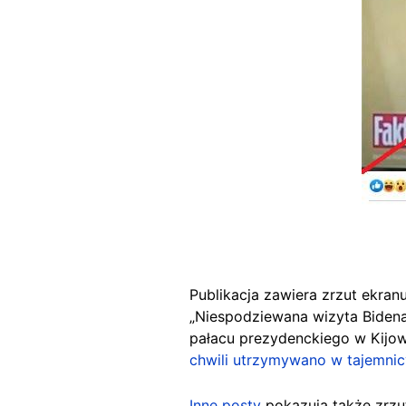
Publikacja zawiera zrzut ekra
„Niespodziewana wizyta Bidena
pałacu prezydenckiego w Kijow
chwili utrzymywano w tajemnic
Inne posty
pokazują także zrzu