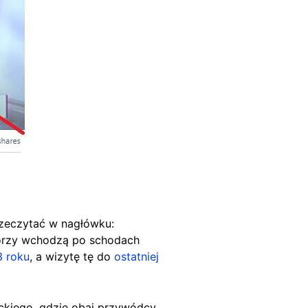
rzeczytać w nagłówku:
którzy wchodzą po schodach
3 roku
, a wizytę tę do
ostatniej
ckiego, gdzie obaj przywódcy