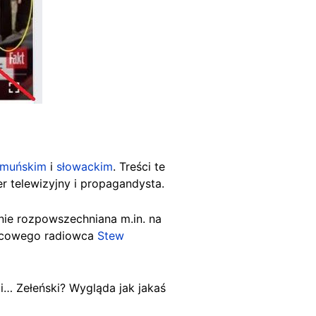
umuńskim
i
słowackim
. Treści te
r telewizyjny i propagandysta.
nie rozpowszechniana m.in. na
wicowego radiowca
Stew
 i… Zełeński? Wygląda jak jakaś