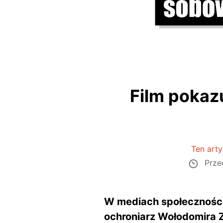
Film pokazu
Ten artyk
Prze
W mediach społeczności
ochroniarz Wołodomira Z