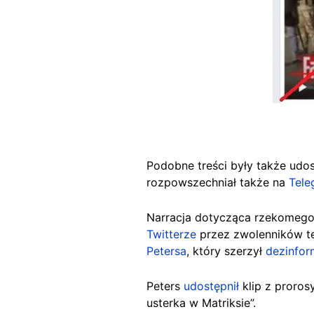
Podobne treści były także udo
rozpowszechniał także na
Tele
Narracja dotycząca rzekomego 
Twitterze
przez zwolenników te
Petersa
, który szerzył
dezinfor
Peters
udostępnił
klip z proros
usterka w Matriksie”.