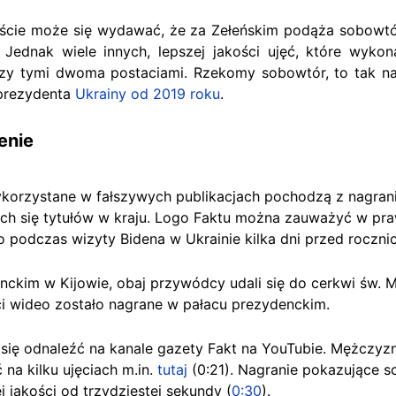
iście może się wydawać, że za Zełeńskim podąża sobowtó
 Jednak wiele innych, lepszej jakości ujęć, które wyk
dzy tymi dwoma postaciami. Rzekomy sobowtór, to tak 
 prezydenta
Ukrainy od 2019 roku
.
enie
wykorzystane w fałszywych publikacjach pochodzą z nagran
cych się tytułów w kraju. Logo Faktu można zauważyć w p
 podczas wizyty Bidena w Ukrainie kilka dni przed rocznicą
nckim w Kijowie, obaj przywódcy udali się do cerkwi św.
ci wideo zostało nagrane w pałacu prezydenckim.
się odnaleźć na kanale gazety Fakt na YouTubie. Mężczyzn
na kilku ujęciach m.in.
tutaj
(0:21). Nagranie pokazujące 
 jakości od trzydziestej sekundy (
0:30
).