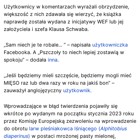
Użytkownicy w komentarzach wyrażali obrzydzenie,
większość z nich zdawała się wierzyć, że książka
naprawdę została wydana z inicjatywy WEF lub jej
założyciela i szefa Klausa Schwaba.
„Sam niech je te robale... ” – napisała
użytkowniczka
Facebooka. A „Pszczoły to niech lepiej zostawią w
spokoju” – dodała
inna
.
„Jeśli będziemy mieli szczęście, będziemy mogli mieć
MIĘSO raz lub dwa razy w roku na jakiś bon” –
zauważył anglojęzyczny
użytkownik.
Wprowadzające w błąd twierdzenia pojawiły się
wkrótce po wydanym na początku stycznia 2023 roku
przez Komisję Europejską zezwoleniu na wprowadzenie
do obrotu
larw pleśniakowca lśniącego (
Alphitobius
diaperinus
)
w postaci mrożonej pasty mielonej,