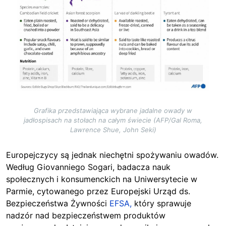
Grafika przedstawiająca wybrane jadalne owady w
jadłospisach na stołach na całym świecie (AFP/Gal Roma,
Lawrence Shue, John Seki)
Europejczycy są jednak niechętni spożywaniu owadów.
Według Giovanniego Sogari, badacza nauk
społecznych i konsumenckich na Uniwersytecie w
Parmie, cytowanego przez Europejski Urząd ds.
Bezpieczeństwa Żywności
EFSA,
który sprawuje
nadzór nad bezpieczeństwem produktów