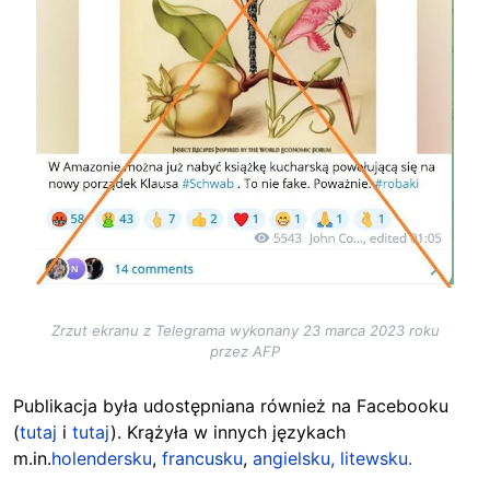
Zrzut ekranu z Telegrama wykonany 23 marca 2023 roku
przez AFP
Publikacja była udostępniana również na Facebooku
(
tutaj
i
tutaj
). Krążyła w innych językach
m.in.
holendersku
,
francusku
,
angielsku,
litewsku.