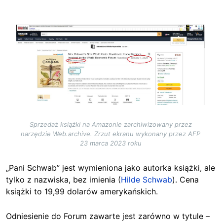
Image
Sprzedaż książki na Amazonie zarchiwizowany przez
narzędzie Web.archive. Zrzut ekranu wykonany przez AFP
23 marca 2023 roku
„Pani Schwab” jest wymieniona jako autorka książki, ale
tylko z nazwiska, bez imienia (
Hilde Schwab
). Cena
książki to 19,99 dolarów amerykańskich.
Odniesienie do Forum zawarte jest zarówno w tytule –