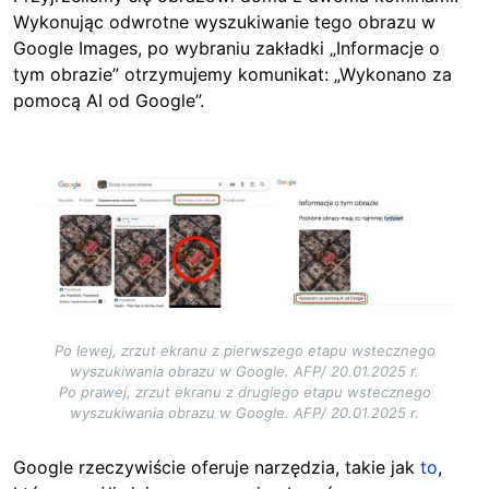
Wykonując odwrotne wyszukiwanie tego obrazu w
Google Images, po wybraniu zakładki „Informacje o
tym obrazie” otrzymujemy komunikat: „Wykonano za
pomocą AI od Google”.
Image
Po lewej, zrzut ekranu z pierwszego etapu wstecznego
wyszukiwania obrazu w Google. AFP/ 20.01.2025 r.
Po prawej, zrzut ekranu z drugiego etapu wstecznego
wyszukiwania obrazu w Google. AFP/ 20.01.2025 r.
Google rzeczywiście oferuje narzędzia, takie jak
to
,