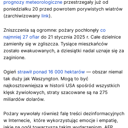
prognozy meteorologiczne
przestrzegały już od
poniedziałku 20 przed powrotem porywistych wiatrów
(zarchiwizowany
link
).
Zniszczenia są ogromne: pożary pochłonęły
co
najmniej 27 ofiar
do 21 stycznia
2025 r. Całe dzielnice
zamieniły się w zgliszcza. Tysiące mieszkańców
zostało ewakuowanych, a dziesiątki nadal uznaje się za
zaginione.
Ogień
strawił ponad 16 000 hektarów
— obszar niemal
tak duży jak Waszyngton. Mogą to być
najkosztowniejsza w historii USA spośród wszystkich
klęsk żywiołowych, straty szacowane są na 275
miliardów dolarów.
Pożary wywołały również falę treści dezinformacyjnych
w Internecie, które wykorzystując emocje i empatię,
jakie na ogół towarzyszą takim wydarzeniom. AFP