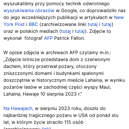
wyszukaliśmy przy pomocy technik odwrotnego
wyszukiwania obrazów
w Google, co doprowadziło nas
do jego wcześniejszych publikacji w artykułach w
New
York Post
i
BBC
(zarchiwizowane linki
tutaj
i
tutaj
)
oraz
w polskich mediach (
tutaj
i
tutaj
). Zdjęcie to
wykonał
fotograf
AFP
Patrick Fallon.
W opisie zdjęcia w archiwach AFP czytamy m.in.:
„Zdjęcie lotnicze przedstawia dom z czerwonym
dachem, który przetrwał pożary, otoczony
zniszczonymi domami i budynkami spalonymi
doszczętnie w historycznym mieście Lahaina, w wyniku
pożarów lasów w zachodniej części wyspy Maui,
Lahaina, Hawaje 10 sierpnia 2023 r.”
Na Hawajach,
w sierpniu 2023 roku, doszło do
najbardziej tragicznego pożaru w USA od ponad stu
lat, w którym życie straciło 115 osób