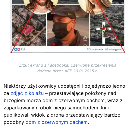
Zrzut ekranu z Facebooka. Czerwone przekreślenia
dodane przez AFP 20.01.2025 r.
Niektórzy użytkownicy udostępnili pojedynczo jedno
ze
zdjęć z kolażu
– przestawiające położony nad
brzegiem morza dom z czerwonym dachem, wraz z
zaparkowanym obok niego samochodem. Inni
publikowali widok z drona przedstawiający bardzo
podobny
dom z czerwonym dachem
.