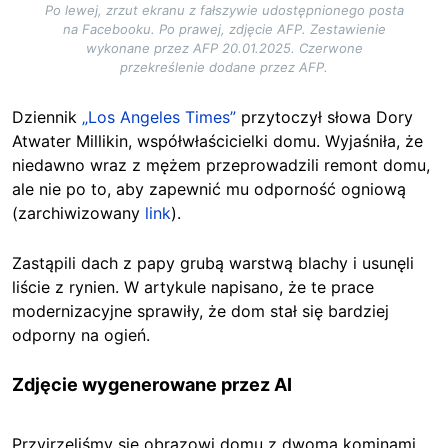
Po lewej, zrzut ekranu z fałszywie udostępnionego posta
na Facebooku. Po prawej, zdjęcie AFP. Zestawienie
wykonane przez AFP 20.01.2025. Czerwone
przekreślenie dodane przez AFP.
Dziennik
„Los Angeles Times”
przytoczył słowa Dory
Atwater Millikin, współwłaścicielki domu. Wyjaśniła, że
niedawno wraz z mężem przeprowadzili remont domu,
ale nie po to, aby zapewnić mu odporność ogniową
(zarchiwizowany
link
).
Zastąpili dach z papy grubą warstwą blachy i usunęli
liście z rynien. W artykule napisano, że te prace
modernizacyjne sprawiły, że dom stał się bardziej
odporny na ogień.
Zdjęcie wygenerowane przez AI
Przyjrzeliśmy się obrazowi domu z dwoma kominami.