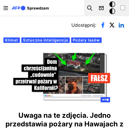
Przejdź do treści
Tryb
Sprawdzam
Szukaj
ciemny
Zakładki podstawowe
Udostępnij:
Klimat
Sztuczna inteligencja
Pożary lasów
Uwaga na te zdjęcia. Jedno
przedstawia pożary na Hawajach z