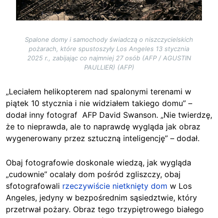
Spalone domy i samochody świadczą o niszczycielskich
pożarach, które spustoszyły Los Angeles 13 stycznia
2025 r., zabijając co najmniej 27 osób (AFP / AGUSTIN
PAULLIER) (AFP)
„Leciałem helikopterem nad spalonymi terenami w
piątek 10 stycznia i nie widziałem takiego domu” –
dodał inny fotograf AFP David Swanson. „Nie twierdzę,
że to nieprawda, ale to naprawdę wygląda jak obraz
wygenerowany przez sztuczną inteligencję” – dodał.
Obaj fotografowie doskonale wiedzą, jak wygląda
„cudownie” ocalały dom pośród zgliszczy, obaj
sfotografowali
rzeczywiście nietknięty dom
w Los
Angeles, jedyny w bezpośrednim sąsiedztwie, który
przetrwał pożary.
Obraz tego trzypiętrowego białego