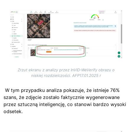
Image
Zrzut ekranu z analizy przez InVID-WeVerify obrazu o
niskiej rozdzielczości. AFP17.01.2025 r
W tym przypadku analiza pokazuje, że istnieje 76%
szans, że zdjęcie zostało faktycznie wygenerowane
przez sztuczną inteligencję, co stanowi bardzo wysoki
odsetek.