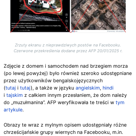
Zrzuty ekranu z nieprawdziwych postów na Facebooku.
Czerwone przekreślenia dodane przez AFP 20/01/2025 r.
Zdjęcie z domem i samochodem nad brzegiem morza
(po lewej powyżej) było również szeroko udostępniane
przez użytkowników bengalskojęzycznych
(
tutaj
i
tutaj
), a także w języku
angielskim
,
hindi
i
tajskim
z całkiem innym przesłaniem, że
dom należy
do „muzułmanina”. AFP weryfikowała te treści w
tym
artykule
.
Obrazy te wraz z mylnym opisem udostępniały różne
chrześcijańskie grupy wiernych na Facebooku,
m.in.