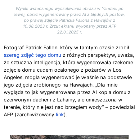
Wyniki wstecznego wyszukiwania obrazu w Yandex: po
lewej, obraz wygenerowany przez AI z błędnych postów,
po prawej zdjęcie Patricka Fallona z Hawajów z
10.08.2023 r. Zrzut ekranu wykonany przez AFP
22.01.2025 r.
Fotograf Patrick Fallon, który w tamtym czasie zrobił
szereg zdjęć tego domu
z różnych perspektyw, uważa,
że sztuczna inteligencja, która wygenerowała rzekome
zdjęcie domu cudem ocalonego z pożarów w Los
Angeles, mogła wygenerować je właśnie na podstawie
jego zdjęcia zrobionego na Hawajach. „Dla mnie
wygląda to jak wygenerowana przez AI kopia domu z
czerwonym dachem z Lahainy, ale umieszczona w
terenie, który nie jest nad brzegiem wody” – powiedział
AFP (zarchiwizowany
link
).
Image