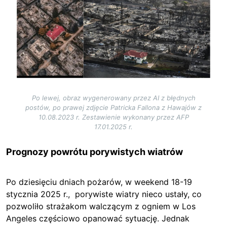
Po lewej, obraz wygenerowany przez AI z błędnych
postów, po prawej zdjęcie Patricka Fallona z Hawajów z
10.08.2023 r. Zestawienie wykonany przez AFP
17.01.2025 r.
Prognozy powrótu porywistych wiatrów
Po dziesięciu dniach pożarów, w weekend 18-19
stycznia 2025 r., porywiste wiatry
nieco ustały, co
pozwoliło strażakom walczącym z ogniem w Los
Angeles częściowo opanować sytuację.
Jednak