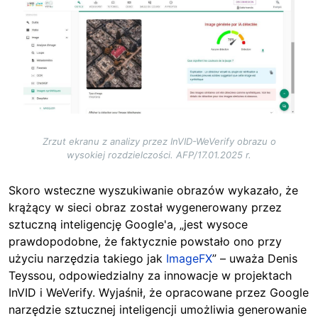
Image
Zrzut ekranu z analizy przez InVID-WeVerify obrazu o
wysokiej rozdzielczości. AFP/17.01.2025 r.
Skoro wsteczne wyszukiwanie obrazów wykazało, że
krążący w sieci obraz został wygenerowany przez
sztuczną inteligencję Google'a, „jest wysoce
prawdopodobne, że faktycznie powstało ono przy
użyciu narzędzia takiego jak
ImageFX
” – uważa Denis
Teyssou, odpowiedzialny za innowacje w projektach
InVID i WeVerify. Wyjaśnił, że opracowane przez Google
narzędzie sztucznej inteligencji umożliwia generowanie