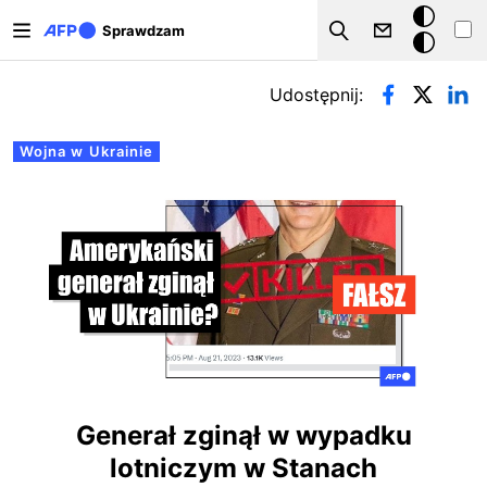
Przejdź do treści
Tryb
Sprawdzam
Szukaj
ciemny
Zakładki podstawowe
Udostępnij:
Wojna w Ukrainie
Generał zginął w wypadku
lotniczym w Stanach