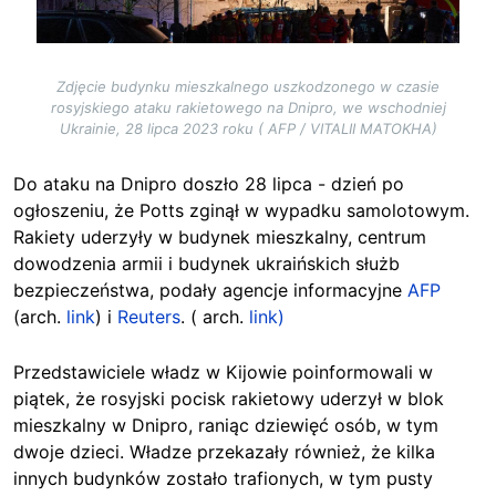
Zdjęcie budynku mieszkalnego uszkodzonego w czasie
rosyjskiego ataku rakietowego na Dnipro, we wschodniej
Ukrainie, 28 lipca 2023 roku ( AFP / VITALII MATOKHA)
Do ataku na Dnipro doszło 28 lipca - dzień po
ogłoszeniu, że Potts zginął w wypadku samolotowym.
Rakiety uderzyły w budynek mieszkalny, centrum
dowodzenia armii i budynek ukraińskich służb
bezpieczeństwa, podały agencje informacyjne
AFP
(arch.
link
) i
Reuters
. ( arch.
link)
Przedstawiciele władz w Kijowie poinformowali w
piątek, że rosyjski pocisk rakietowy uderzył w blok
mieszkalny w Dnipro, raniąc dziewięć osób, w tym
dwoje dzieci. Władze przekazały również, że kilka
innych budynków zostało trafionych, w tym pusty