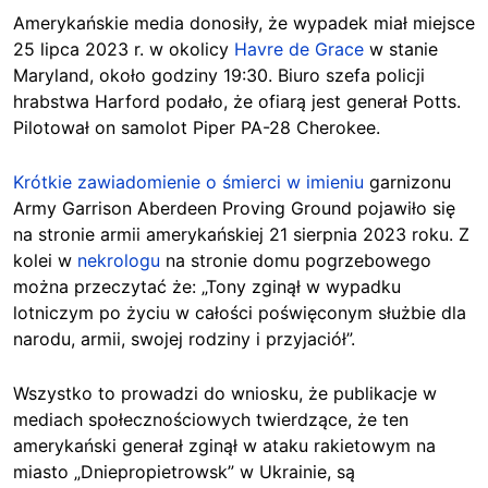
Amerykańskie media donosiły, że wypadek miał miejsce
25 lipca 2023 r. w okolicy
Havre de Grace
w stanie
Maryland, około godziny 19:30. Biuro szefa policji
hrabstwa Harford podało, że ofiarą jest generał Potts.
Pilotował on samolot Piper PA-28 Cherokee.
Krótkie zawiadomienie o śmierci w imieniu
garnizonu
Army Garrison Aberdeen Proving Ground pojawiło się
na stronie armii amerykańskiej 21 sierpnia 2023 roku. Z
kolei w
nekrologu
na stronie domu pogrzebowego
można przeczytać że: „Tony zginął w wypadku
lotniczym po życiu w całości poświęconym służbie dla
narodu, armii, swojej rodziny i przyjaciół”.
Wszystko to prowadzi do wniosku, że publikacje w
mediach społecznościowych twierdzące, że ten
amerykański generał zginął w ataku rakietowym na
miasto „Dniepropietrowsk” w Ukrainie, są