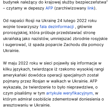
budynek należący do krajowej służby bezpieczeństwa”
– czytamy w depeszy
AFP
(zarchiwizowany
link
).
Od napaści Rosji na Ukrainę 24 lutego 2022 roku
wojnie towarzyszy
fala dezinformacji
, głównie
prorosyjskiej, która próbuje przedstawiać stronę
ukraińską jako nazistów, umniejszać zbrodnie rosyjskie
i sugerować, iż spada poparcie Zachodu dla pomocy
Ukrainie.
W maju 2022 roku w sieci pojawiły się informacje w
kilku językach, twierdzące iż rzekomo wysokiej rangi
amerykański dowódca operacji specjalnych został
pojmany przez Rosjan w walkach w Ukrainie. AFP
wykazała, że twierdzenie to było nieprawdziwe, o
czym pisaliśmy w tym
artykule weryfikacyjnym,
w
którym admirał osobiście zdementował doniesienia o
aresztowaniu w Ukrainie.