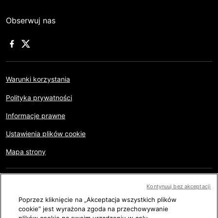
Obserwuj nas
Warunki korzystania
Polityka prywatności
Informacje prawne
Ustawienia plików cookie
Mapa strony
Copyright © AFP 2017-2026. Wszystkie prawa zastrzeżone.
Kontynuuj bez akceptacji
Użytkownicy mogą przeglądać niniejszą stronę oraz korzystać
z dostępnych funkcji udostępniania w celach osobistych,
Poprzez kliknięcie na „Akceptacja wszystkich plików
prywatnych i niekomercyjnych. Wszelkie inne wykorzystanie,
cookie” jest wyrażona zgoda na przechowywanie
włącznie z powielaniem, publicznych udostępnianiem lub