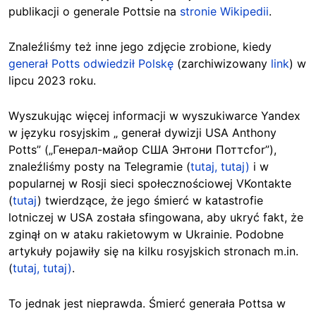
publikacji o generale Pottsie na
stronie Wikipedii
.
Znaleźliśmy też inne jego zdjęcie zrobione, kiedy
generał Potts odwiedził Polskę
(zarchiwizowany
link
) w
lipcu 2023
roku.
Wyszukując więcej informacji w wyszukiwarce Yandex
w języku rosyjskim „ generał dywizji USA Anthony
Potts” („Генерал-майор США Энтони Поттсfor”),
znaleźliśmy posty na Telegramie (
tutaj,
tutaj)
i w
popularnej w Rosji sieci społecznościowej VKontakte
(
tutaj
) twierdzące, że jego śmierć w katastrofie
lotniczej w USA została sfingowana, aby ukryć fakt, że
zginął on w ataku rakietowym w Ukrainie. Podobne
artykuły pojawiły się na kilku rosyjskich stronach m.in.
(
tutaj,
tutaj)
.
To jednak jest nieprawda. Śmierć generała Pottsa w