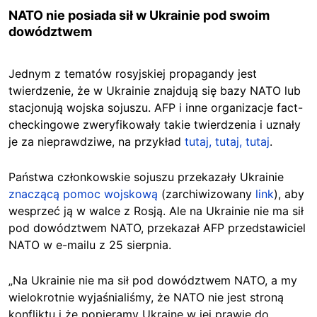
NATO nie posiada sił w Ukrainie pod swoim
dowództwem
Jednym z tematów rosyjskiej propagandy jest
twierdzenie, że w Ukrainie znajdują się bazy NATO lub
stacjonują wojska sojuszu. AFP i inne organizacje fact-
checkingowe zweryfikowały takie twierdzenia i uznały
je za nieprawdziwe, na przykład
tutaj, t
utaj,
tutaj
.
Państwa członkowskie sojuszu przekazały Ukrainie
znaczącą pomoc wojskową
(zarchiwizowany
link
), aby
wesprzeć ją w walce z Rosją. Ale na Ukrainie nie ma sił
pod dowództwem NATO, przekazał AFP przedstawiciel
NATO w e-mailu z 25 sierpnia.
„Na Ukrainie nie ma sił pod dowództwem NATO, a my
wielokrotnie wyjaśnialiśmy, że NATO nie jest stroną
konfliktu i że popieramy Ukrainę w jej prawie do