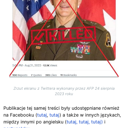
Zrzut ekranu z Twittera wykonany przez AFP 24 sierpnia
2023 roku
Publikacje tej samej treści były udostępniane również
na Facebooku (
tutaj
,
tutaj
) a także w innych językach,
między innymi po angielsku (
tutaj,
tutaj,
tutaj)
i