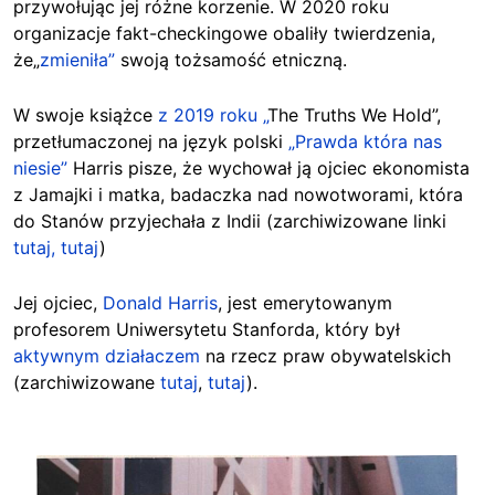
przywołując jej różne korzenie. W 2020 roku
organizacje fakt-checkingowe obaliły twierdzenia,
że„
zmieniła”
swoją tożsamość etniczną.
W swoje książce
z 2019 roku „
The Truths We Hold”,
przetłumaczonej na język polski
„Prawda która nas
niesie”
Harris pisze, że wychował ją ojciec ekonomista
z Jamajki i matka, badaczka nad nowotworami, która
do Stanów przyjechała z Indii (zarchiwizowane linki
tutaj,
tutaj
)
Jej ojciec,
Donald Harris
, jest emerytowanym
profesorem Uniwersytetu Stanforda, który był
aktywnym działaczem
na rzecz praw obywatelskich
(zarchiwizowane
tutaj
,
tutaj
).
Image