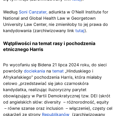
Według
Soni Canzater,
adiunkta w O'Neill Institute for
National and Global Health Law w Georgetown
University Law Center, nie zmieniłoby to jej prawa do
kandydowania (zarchiwizowany link
tutaj
).
Wątpliwości na temat rasy i pochodzenia
etnicznego Harris
Po wycofaniu się Bidena 21 lipca 2024 roku, do sieci
powróciły
dociekania
na
temat
„Hinduskiego i
Afrykańskiego” pochodzenia Harris, która miałaby
celowo „przedstawiać się jako czarnoskóra
kandydatka, realizując iluzoryczny parytet
obowiązujący w Partii Demokratycznej tzw. DEI (skrót
od angielskich słów: diversity – różnorodność, equity
– równe szanse oraz inclusion – włączenie), częsty cel
oskarżeń ze strony
Republikanów
(zarchiwizowany