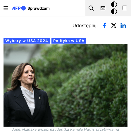
Przejdź do treści
Tryb
Sprawdzam
Szukaj
ciemny
Zakładki podstawowe
Udostępnij:
Wybory w USA 2024
Polityka w USA
Amerykańska wiceprezydentka Kamala Harris przybywa na