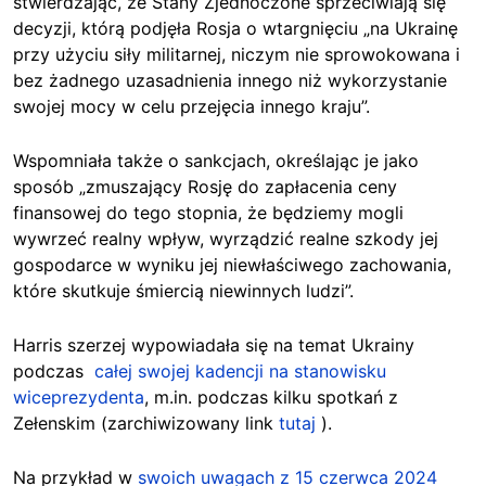
stwierdzając, że Stany Zjednoczone sprzeciwiają się
decyzji, którą podjęła Rosja o wtargnięciu „na Ukrainę
przy użyciu siły militarnej, niczym nie sprowokowana i
bez żadnego uzasadnienia innego niż wykorzystanie
swojej mocy w celu przejęcia innego kraju”.
Wspomniała także o sankcjach, określając je jako
sposób „zmuszający Rosję do zapłacenia ceny
finansowej do tego stopnia, że będziemy mogli
wywrzeć realny wpływ, wyrządzić realne szkody jej
gospodarce w wyniku jej niewłaściwego zachowania,
które skutkuje śmiercią niewinnych ludzi”.
Harris szerzej wypowiadała się na temat Ukrainy
podczas
całej swojej kadencji na stanowisku
wiceprezydenta
, m.in. podczas kilku spotkań z
Zełenskim (zarchiwizowany link
tutaj
).
Na przykład w
swoich uwagach z 15 czerwca 2024