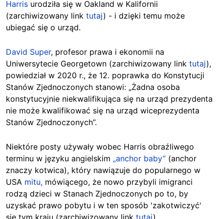
Harris
urodziła się w Oakland w Kalifornii
(zarchiwizowany link
tutaj
) - i dzięki temu może
ubiegać się o urząd.
David Super
, profesor prawa i ekonomii na
Uniwersytecie Georgetown (zarchiwizowany link
tutaj
),
powiedział w 2020 r., że 12. poprawka do Konstytucji
Stanów Zjednoczonych stanowi: „Żadna osoba
konstytucyjnie niekwalifikująca się na urząd prezydenta
nie może kwalifikować się na urząd wiceprezydenta
Stanów Zjednoczonych”.
Niektóre posty używały wobec Harris obraźliwego
terminu w języku angielskim
„anchor baby”
(anchor
znaczy kotwica), który nawiązuje do popularnego w
USA
mitu,
mówiącego, że nowo przybyli imigranci
rodzą dzieci w Stanach Zjednoczonych po to, by
uzyskać prawo pobytu i w ten sposób 'zakotwiczyć'
się tym kraju (zarchiwizowany link
tutaj
).