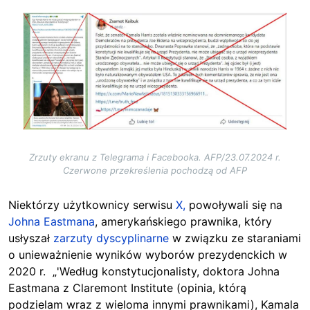
Image
Zrzuty ekranu z Telegrama i Facebooka. AFP/23.07.2024 r.
Czerwone przekreślenia pochodzą od AFP
Niektórzy użytkownicy serwisu
X,
powoływali się na
Johna Eastmana
, amerykańskiego prawnika, który
usłyszał
zarzuty dyscyplinarne
w związku ze staraniami
o unieważnienie wyników wyborów prezydenckich w
2020 r. „'Według konstytucjonalisty, doktora Johna
Eastmana z Claremont Institute (opinia, którą
podzielam wraz z wieloma innymi prawnikami), Kamala