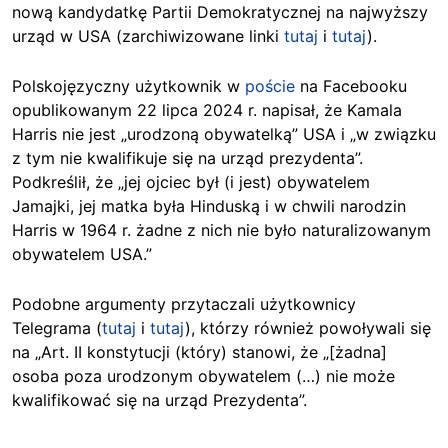
nową kandydatkę Partii Demokratycznej na najwyższy
urząd w USA (zarchiwizowane linki
tutaj
i
tutaj
).
Polskojęzyczny użytkownik w
poście
na Facebooku
opublikowanym 22 lipca 2024 r. napisał, że Kamala
Harris nie jest „urodzoną obywatelką” USA i „w związku
z tym nie kwalifikuje się na urząd prezydenta”.
Podkreślił, że „jej ojciec był (i jest) obywatelem
Jamajki, jej matka była Hinduską i w chwili narodzin
Harris w 1964 r. żadne z nich nie było naturalizowanym
obywatelem USA.”
Podobne argumenty przytaczali użytkownicy
Telegrama (
tutaj
i
tutaj
), którzy również powoływali się
na „Art. II konstytucji (który) stanowi, że „[żadna]
osoba poza urodzonym obywatelem (…) nie może
kwalifikować się na urząd Prezydenta”.