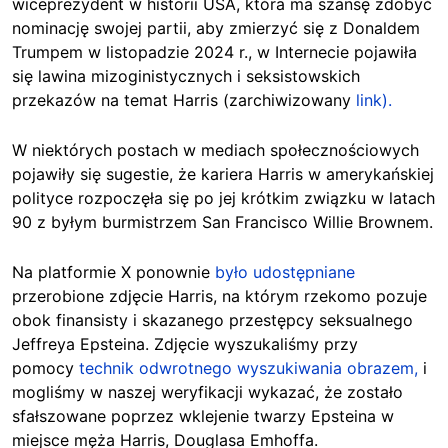
wiceprezydent w historii USA, która ma szansę zdobyć
nominację swojej partii, aby zmierzyć się z Donaldem
Trumpem w listopadzie 2024 r., w Internecie pojawiła
się lawina mizoginistycznych i seksistowskich
przekazów na temat Harris (zarchiwizowany
link).
W niektórych postach w mediach społecznościowych
pojawiły się sugestie, że kariera Harris w amerykańskiej
polityce rozpoczęła się po jej krótkim związku w latach
90 z byłym burmistrzem San Francisco Willie Brownem.
Na platformie X ponownie
było udostępniane
przerobione zdjęcie Harris, na którym rzekomo pozuje
obok finansisty i skazanego przestępcy seksualnego
Jeffreya Epsteina. Zdjęcie wyszukaliśmy przy
pomocy
technik odwrotnego wyszukiwania obrazem,
i
mogliśmy w naszej weryfikacji wykazać, że zostało
sfałszowane poprzez wklejenie twarzy Epsteina w
miejsce męża Harris, Douglasa Emhoffa.