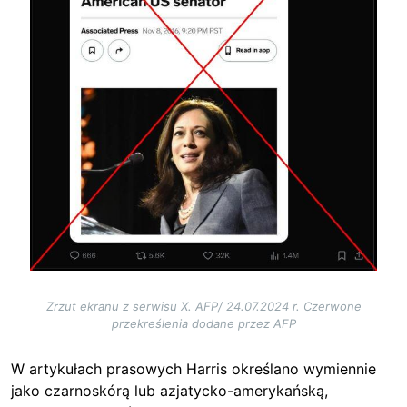
Zrzut ekranu z serwisu X. AFP/ 24.07.2024 r. Czerwone
przekreślenia dodane przez AFP
W artykułach prasowych Harris określano wymiennie
jako czarnoskórą lub azjatycko-amerykańską,