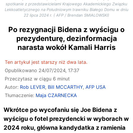
spotkanie z przedstawicielami Krajowego Akademickiego Związku
Lekkoatletycznego na Południowym trawniku Białego Domu w dniu
22 lipca 2024 r. ( AFP / Brendan SMIALOWSKI)
Po rezygnacji Bidena z wyścigu o
prezydenturę, dezinformacja
narasta wokół Kamali Harris
Ten artykuł jest starszy niż dwa lata.
Opublikowano
24/07/2024, 17:37
Przeczytasz w ciągu 6 minut
Autor:
Rob LEVER
,
Bill MCCARTHY
,
AFP USA
Tłumaczenie:
Maja CZARNECKA
Wkrótce po wycofaniu się Joe Bidena z
wyścigu o fotel prezydencki w wyborach w
2024 roku, główna kandydatka z ramienia