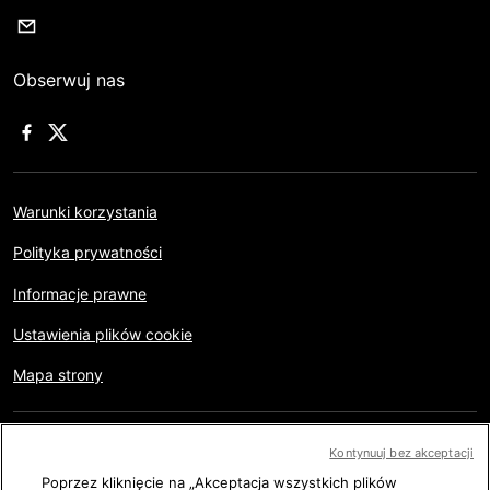
Obserwuj nas
Warunki korzystania
Polityka prywatności
Informacje prawne
Ustawienia plików cookie
Mapa strony
Copyright © AFP 2017-2026. Wszystkie prawa zastrzeżone.
Kontynuuj bez akceptacji
Użytkownicy mogą przeglądać niniejszą stronę oraz korzystać
z dostępnych funkcji udostępniania w celach osobistych,
Poprzez kliknięcie na „Akceptacja wszystkich plików