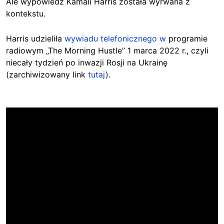
Ale wypowiedź Kamali Harris została wyrwana z
kontekstu.
Harris udzieliła
wywiadu telefonicznego w
programie
radiowym „The Morning Hustle” 1 marca 2022 r., czyli
niecały tydzień po inwazji Rosji na Ukrainę
(zarchiwizowany link
tutaj
).