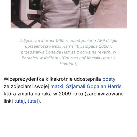
Zdjęcie z kwietnia 1965 r. udostępnione AFP dzięki
uprzejmości Kamali Harris 16 listopada 2020 r.
przedstawia Donalda Harrisa z córką na rękach, w
Berkeley w Kalifornii (Courtesy of Kamala Harris /
Handout)
Wiceprezydentka kilkakrotnie udostepniła
posty
ze zdjęciami swojej
matki
,
Szjamali Gopalan Harris
,
która zmarła na raka w 2009 roku (zarchiwizowane
linki
tutaj
,
tutaj
).