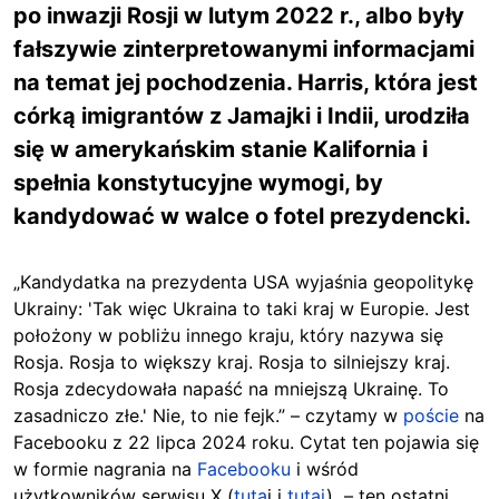
po inwazji Rosji w lutym 2022 r., albo były
fałszywie zinterpretowanymi informacjami
na temat jej pochodzenia. Harris, która jest
córką imigrantów z Jamajki i Indii, urodziła
się w amerykańskim stanie Kalifornia i
spełnia konstytucyjne wymogi, by
kandydować w walce o fotel prezydencki.
„Kandydatka na prezydenta USA wyjaśnia geopolitykę
Ukrainy: 'Tak więc Ukraina to taki kraj w Europie. Jest
położony w pobliżu innego kraju, który nazywa się
Rosja. Rosja to większy kraj. Rosja to silniejszy kraj.
Rosja zdecydowała napaść na mniejszą Ukrainę. To
zasadniczo złe.' Nie, to nie fejk.” – czytamy w
poście
na
Facebooku z 22 lipca 2024 roku. Cytat ten pojawia się
w formie nagrania na
Facebooku
i wśród
użytkowników serwisu X (
tuta
j i
tutaj
) – ten ostatni