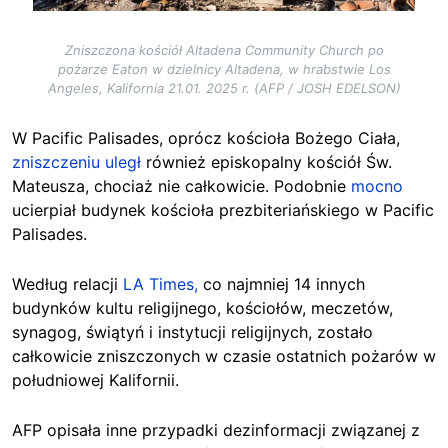
Zniszczona kościół Altadena Community Church po
pożarze Eaton w dzielnicy Altadena, w hrabstwie Los
Angeles, Kalifornia 21.01. 2025 r. (AFP / JOSH EDELSON)
W Pacific Palisades, oprócz kościoła Bożego Ciała,
zniszczeniu uległ
również episkopalny kościół Św.
Mateusza, chociaż nie całkowicie. Podobnie
mocno
ucierpiał budynek kościoła prezbiteriańskiego w Pacific
Palisades.
Według relacji
LA Times,
co najmniej 14 innych
budynków kultu religijnego, kościołów, meczetów,
synagog, świątyń i instytucji religijnych, zostało
całkowicie zniszczonych w czasie ostatnich pożarów w
południowej Kalifornii.
AFP opisała inne przypadki dezinformacji związanej z