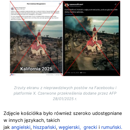
Image
Zrzuty ekranu z nieprawdziwych postów na Facebooku i
platformie X. Czerwone przekreślenia dodane przez AFP
28/01/2025 r.
Zdjęcie kościółka było również szeroko udostępniane
w innych językach, takich
jak
angielski
,
hiszpański
,
węgierski,
grecki
i
rumuński.