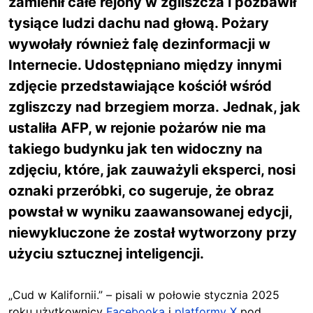
zamienił całe rejony w zgliszcza i pozbawił
tysiące ludzi dachu nad głową. Pożary
wywołały również falę dezinformacji w
Internecie. Udostępniano między innymi
zdjęcie przedstawiające kościół wśród
zgliszczy nad brzegiem morza. Jednak, jak
ustaliła AFP, w rejonie pożarów nie ma
takiego budynku jak ten widoczny na
zdjęciu, które, jak zauważyli eksperci, nosi
oznaki przeróbki, co sugeruje, że obraz
powstał w wyniku zaawansowanej edycji,
niewykluczone że został wytworzony przy
użyciu sztucznej inteligencji.
„Cud w Kalifornii.” – pisali w połowie stycznia 2025
roku użytkownicy
Facebooka
i
platformy X
pod