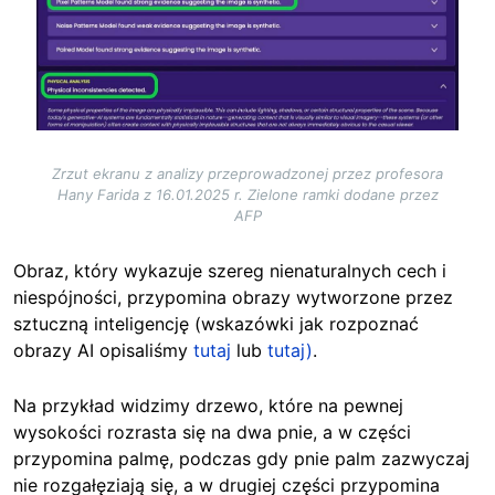
Zrzut ekranu z analizy przeprowadzonej przez profesora
Hany Farida z 16.01.2025 r. Zielone ramki dodane przez
AFP
Obraz, który wykazuje szereg nienaturalnych cech i
niespójności, przypomina obrazy wytworzone przez
sztuczną inteligencję (wskazówki jak rozpoznać
obrazy AI opisaliśmy
tutaj
lub
tutaj)
.
Na przykład widzimy drzewo, które na pewnej
wysokości rozrasta się na dwa pnie, a w części
przypomina palmę, podczas gdy pnie palm zazwyczaj
nie rozgałęziają się, a w drugiej części przypomina