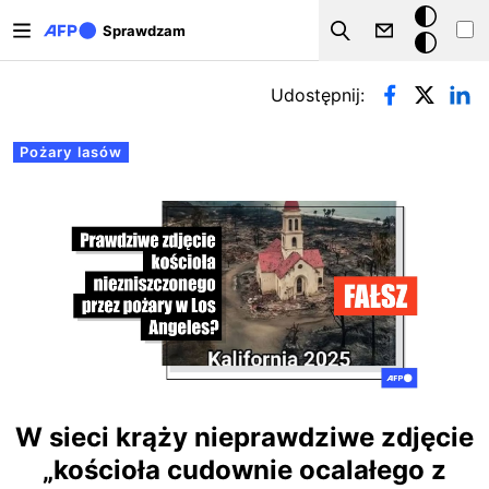
Przejdź do treści
Tryb
Sprawdzam
Szukaj
ciemny
Zakładki podstawowe
Udostępnij:
Pożary lasów
W sieci krąży nieprawdziwe zdjęcie
„kościoła cudownie ocalałego z