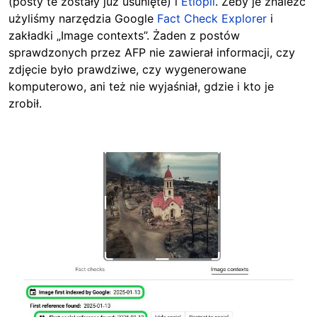
(posty te zostały już usunięte) i
Etiopii
. Żeby je znaleźć
użyliśmy narzędzia Google
Fact Check Explorer
i
zakładki „Image contexts”. Żaden z postów
sprawdzonych przez AFP nie zawierał informacji, czy
zdjęcie było prawdziwe, czy wygenerowane
komputerowo, ani też nie wyjaśniał, gdzie i kto je
zrobił.
Image