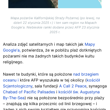
Mapa pożarów Kalifornijskiej Straży Pożarnej (po lewej, na
dzień 22 stycznia 2025 r.) i ten sam region na Mapach
Google'a. Niebieskie ramki dodane przez AFP 23 stycznia
2025 r.
Analiza zdjęć satelitarnych i map takich jak
Mapy
Google'a,
potwierdza, że w pobliżu plaż dotkniętych
pożarami nie ma żadnych takich budynków kultu
religijnego.
Nawet te budynki, które są położone
nad brzegiem
oceanu i
które AFP wyszukała w tej okolicy (
kościół
Scjentologiczny
, sala fundacji
A Call 2 Peace
, synagoga
Chabad of Pacific Palisades
i
kościół św. Augustyna
By-The-Sea
) nie są położone bezpośrednio przy plaży
– znajdują się kilka przecznic od linii brzegowej – i
żaden z nich swoim kształtem nie przypomina kościoła