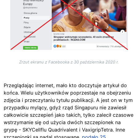
Zrzut ekranu z Facebooka z 30 października 2020 r.
Przeglądając internet, mało kto doczytuje artykuł do
końca. Wielu użytkowników poprzestaje na obejrzeniu
zdjęcia i przeczytaniu tytułu publikacji. A jest on w tym
przypadku mylący, gdyż rząd Singapuru nie zawiesił
całkowicie szczepień jako takich, tylko zalecił czasowe
wstrzymanie się od użycia dwóch szczepionek na
grypę - SKYCellflu Quadrivalent i VaxigripTetra. Inne
szczepionki są nadal stosowane,
podało 25