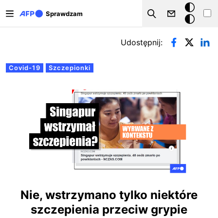
Przejdź do treści
Tryb
Sprawdzam
Szukaj
ciemny
Zakładki podstawowe
Udostępnij:
Covid-19
Szczepionki
Nie, wstrzymano tylko niektóre
szczepienia przeciw grypie