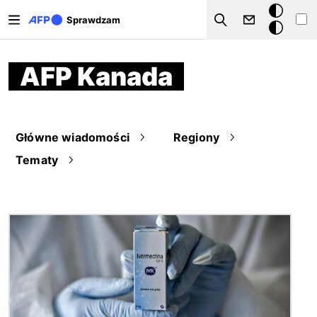
Przejdź do treści
Tryb
Sprawdzam
Szukaj
ciemny
AFP Kanada
Główne wiadomości
Regiony
Tematy
Obraz