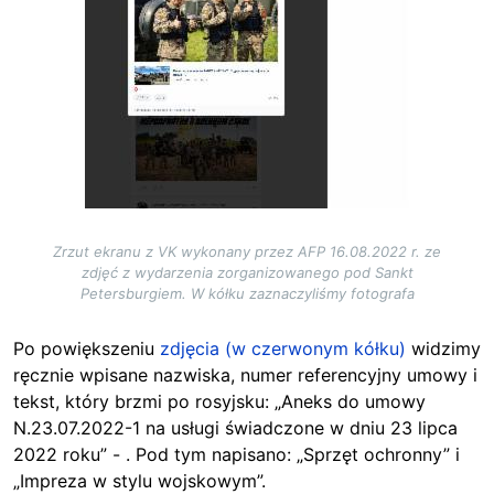
Zrzut ekranu z VK wykonany przez AFP 16.08.2022 r. ze
zdjęć z wydarzenia zorganizowanego pod Sankt
Petersburgiem. W kółku zaznaczyliśmy fotografa
Po powiększeniu
zdjęcia (w czerwonym kółku)
widzimy
ręcznie wpisane nazwiska, numer referencyjny umowy i
tekst, który brzmi po rosyjsku: „Aneks do umowy
N.23.07.2022-1 na usługi świadczone w dniu 23 lipca
2022 roku” - . Pod tym napisano: „Sprzęt ochronny” i
„Impreza w stylu wojskowym”.