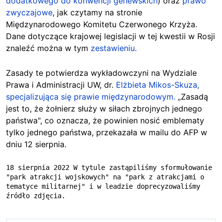
dodatkowego do konwencji genewskich
) oraz
prawo
zwyczajowe
, jak czytamy na stronie
Międzynarodowego Komitetu Czerwonego Krzyża.
Dane dotyczące krajowej legislacji w tej kwestii w Rosji
znaleźć można w tym
zestawieniu.
Zasady te potwierdza wykładowczyni na Wydziale
Prawa i Administracji UW, dr.
Elżbieta Mikos-Skuza,
specjalizująca się prawie międzynarodowym.
„Zasadą
jest to, że żołnierz służy w siłach zbrojnych jednego
państwa", co oznacza, że powinien nosić emblematy
tylko jednego państwa, przekazała w mailu do AFP w
dniu 12 sierpnia.
18 sierpnia 2022 W tytule zastąpiliśmy sformułowanie 
"park atrakcji wojskowych" na "park z atrakcjami o 
tematyce militarnej" i w leadzie doprecyzowaliśmy 
źródło zdjęcia.