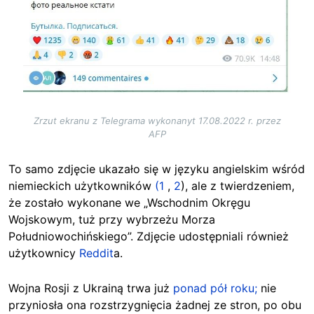
Zrzut ekranu z Telegrama wykonanyt 17.08.2022 r. przez
AFP
To samo zdjęcie ukazało się w języku angielskim wśród
niemieckich użytkowników
(1
,
2
), ale z twierdzeniem,
że zostało wykonane we „Wschodnim Okręgu
Wojskowym, tuż przy wybrzeżu Morza
Południowochińskiego”. Zdjęcie udostępniali również
użytkownicy
Reddit
a.
Wojna Rosji z Ukrainą trwa już
ponad pół roku;
nie
przyniosła ona rozstrzygnięcia żadnej ze stron, po obu