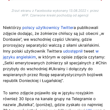
Zrzut ekranu z Facebooka wykonany 13.08.2022 r. przez
AFP. Czerwone kreski pochodzą od agencji
Niektórzy
polscy użytkownicy Twitter
a publikowali
zdjęcie dodając, że żołnierze chińscy są już obecni „w
Donbasie”, we wschodniej części Ukrainy, gdzie
prorosyjscy separatyści walczą z siłami ukraińskimi.
Inny polski użytkownik Twittera
udostępnił
tweet
w
języku angielskim
, w którym w opisie zdjęcia czytamy:
„Setki emerytowanych żołnierzy sił specjalnych z #Chin
przybyły do wschodniej #Ukrainy i dołączyły do
wspieranych przez Rosję separatystycznych bojówek
republik Donieckiej i Ługańskiej”.
To samo zdjęcie pojawiło się w języku rosyjskim
również 30 lipca na kanale grupy na Telegramie o
nazwie „Butelka”, (poniżej), gdzie zyskało co najmniej