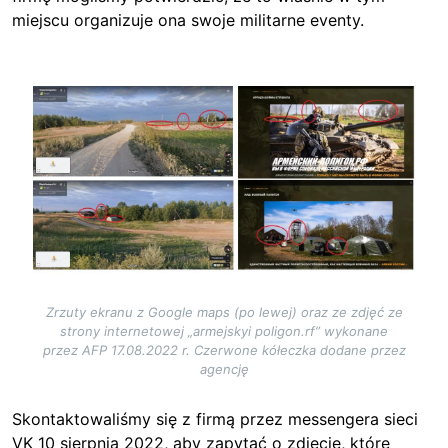
miejscu organizuje ona swoje militarne eventy.
Image
Zrzuty ekranu z Google maps (po lewej) oraz ze zdjęć ze
strony internetowej „armejskyi poligon.rf” wykonane
przez AFP 17.08.2022 r. Czerwone kółeczka dodane przez
agencję
Skontaktowaliśmy się z firmą przez messengera sieci
VK 10 sierpnia 2022, aby zapytać o zdjęcie, które