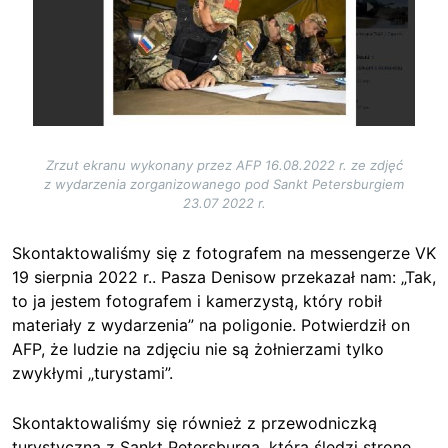
Zrzut ekranu wykonany przez AFP 16.08.2022 r. ze zdjęć
z wydarzenia zorganizowanego pod Sankt Petersburgiem
23.07 2022 r.
Skontaktowaliśmy się z fotografem na messengerze VK
19 sierpnia 2022 r.. Pasza Denisow przekazał nam: „Tak,
to ja jestem fotografem i kamerzystą, który robił
materiały z wydarzenia” na poligonie. Potwierdził on
AFP, że ludzie na zdjęciu nie są żołnierzami tylko
zwykłymi „turystami”.
Skontaktowaliśmy się również z przewodniczką
turystyczną z Sankt Petersburga, która śledzi stronę