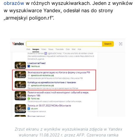
obrazów
w różnych wyszukiwarkach. Jeden z wyników
w wyszukiwarce Yandex, odesłał nas do strony
„armejskyi poligon.rf”.
Image
Zrzut ekranu z wyników wyszukiwania zdjęcia w Yandex
wykonany 11.08.2022 r. przez AFP. Czerwona ramka