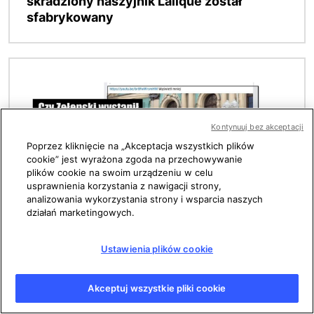
skradziony naszyjnik Lalique został
sfabrykowany
Obraz
Kontynuuj bez akceptacji
Poprzez kliknięcie na „Akceptacja wszystkich plików
cookie” jest wyrażona zgoda na przechowywanie
plików cookie na swoim urządzeniu w celu
usprawnienia korzystania z nawigacji strony,
analizowania wykorzystania strony i wsparcia naszych
działań marketingowych.
Opublikowano 24/07/2026, 10:43
Zdjęcie z Zełenskim stojącym za szybą
Ustawienia plików cookie
kuloodporną zostało wygenerowane przez
AI
Akceptuj wszystkie pliki cookie