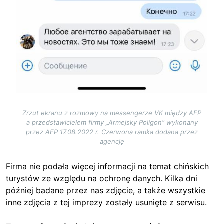
Zrzut ekranu z rozmowy na messengerze VK między AFP
a przedstawicielem firmy „Armejsky Poligon” wykonany
przez AFP 17.08.2022 r. Czerwona ramka dodana przez
agencję
Firma nie podała więcej informacji na temat chińskich
turystów ze względu na ochronę danych. Kilka dni
później badane przez nas zdjęcie, a także wszystkie
inne zdjęcia z tej imprezy zostały usunięte z serwisu.