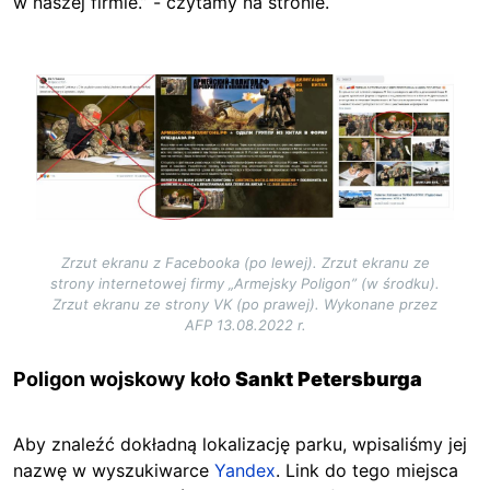
w naszej firmie.” - czytamy na stronie.
Image
Zrzut ekranu z Facebooka (po lewej). Zrzut ekranu ze
strony internetowej firmy „Armejsky Poligon” (w środku).
Zrzut ekranu ze strony VK (po prawej). Wykonane przez
AFP 13.08.2022 r.
Poligon wojskowy koło
Sankt Petersburga
Aby znaleźć dokładną lokalizację parku, wpisaliśmy jej
nazwę w wyszukiwarce
Yandex
. Link do tego miejsca