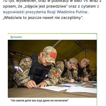
70 tys. wyświetleń, oraz w publikacji w sieci
VK
wraz z
opisem, że „zdjęcie jest prawdziwe” oraz z cytatem
z
wypowiedzi prezydenta Rosji Władimira Putina:.
„Właściwie to jeszcze nawet nie zaczęliśmy”.
Image