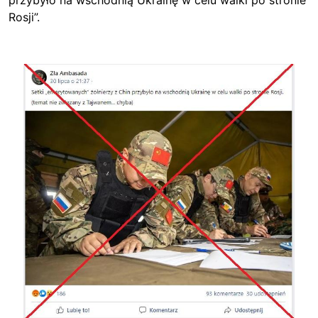
przybyło na wschodnią Ukrainę w celu walki po stronie
Rosji”.
Image