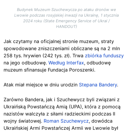
Budynek Muzeum Szuchewycza po ataku dronów we
Lwowie podczas rosyjskiej inwazji na Ukrainę, 1 stycznia
2024 roku (State Emergency Service of Ukrai /
HANDOUT)
Jak czytamy na oficjalnej stronie muzeum, straty
spowodowane zniszczeniami obliczane są na 2 mln
258 tys. hrywien (242 tys. zł). Trwa
zbiórka funduszy
na jego odbudowę.
Według Interfax
, odbudowę
muzeum sfinansuje Fundacja Poroszenki.
Atak miał miejsce w dniu urodzin
Stepana Bandery
.
Zarówno Bandera, jak i Szuchewycz byli związani z
Ukraińską Powstańczą Amią (UPA), która z pomocą
nazistów walczyła z siłami radzieckimi podczas II
wojny światowej.
Roman Szuchewycz
, dowódca
Ukraińskiej Armi Powstańczej Armii we Lwowie był