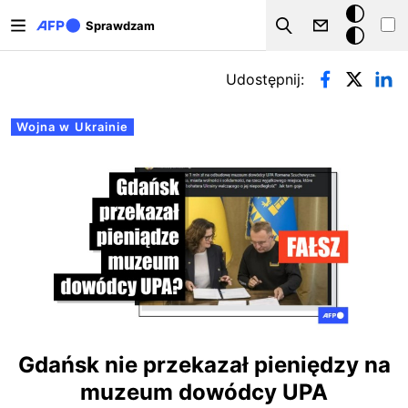
Przejdź do treści
Tryb
Sprawdzam
Szukaj
ciemny
Zakładki podstawowe
Udostępnij:
Wojna w Ukrainie
Gdańsk nie przekazał pieniędzy na
muzeum dowódcy UPA