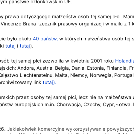
 tym państwie członkowskim UE.
my prawa dotyczącego małżeństw osób tej samej płci. Mamy
ł Vincenzo Brana rzecznik prasowy organizacji w mailu z 1 
cie było około
40 państw,
w których małżeństwa osób tej s
nki
tutaj
i
tutaj
).
sób tej samej płci zezwoliła w kwietniu 2001 roku
Holandi
kich: Andora, Austria, Belgia, Dania, Estonia, Finlandia, Fr
 Księstwo Liechtensteinu, Malta, Niemcy, Norwegia, Portugal
archiwizowany link
tutaj).
skich przez osoby tej samej płci, lecz nie na małżeństwa o
państw europejskich m.in. Chorwacja, Czechy, Cypr, Łotwa
26.
Jakiekolwiek komercyjne wykorzystywanie powyższych