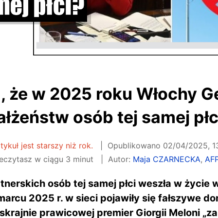
, że w 2025 roku Włochy Ge
łżeństw osób tej samej płc
tykuł jest starszy niż rok.
Opublikowano
02/04/2025, 1
eczytasz w ciągu 3 minut
Autor:
Maja CZARNECKA
,
AFP
nerskich osób tej samej płci weszła w życie 
rcu 2025 r. w sieci pojawiły się fałszywe don
 skrajnie prawicowej premier Giorgii Meloni „