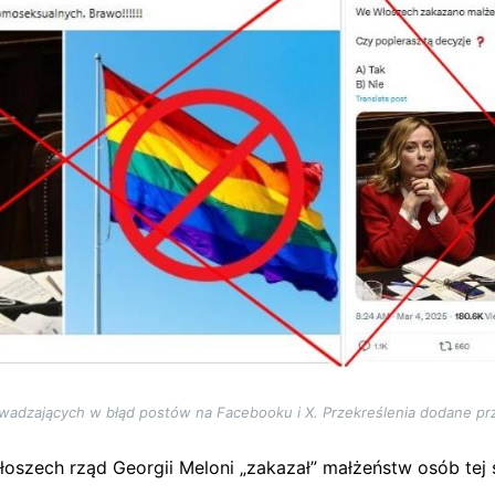
wadzających w błąd postów na Facebooku i X. Przekreślenia dodane pr
oszech rząd Georgii Meloni „zakazał” małżeństw osób tej 