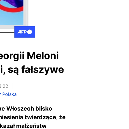
orgii Meloni
i, są fałszywe
3:22
 Polska
we Włoszech blisko
iesienia twierdzące, że
zakazał małżeństw