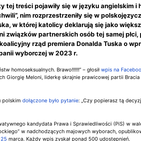
tej treści pojawiły się w języku angielskim i
hwili”, nim rozprzestrzeniły się w polskojęzy
a, w której katolicy deklarują się jako więks
ni związków partnerskich osób tej samej płci,
oalicyjny rząd premiera Donalda Tuska o wp
anii wyborczej w 2023 r.
tw homoseksualnych. Brawo!!!!!!” – głosił
wpis na Facebo
 Giorgię Meloni, liderkę skrajnie prawicowej partii Bracia
u polskim
dołączone było pytanie
: „Czy popierasz tą decyz
watywnego kandydata Prawa i Sprawiedliwości (PiS) w walc
ockiego” w nadchodzących majowych wyborach, opublikowa
i
25
marca. Każdy wpis zyskał ponad 500 udostępnień.