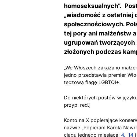
homoseksualnych”. Posty 
„wiadomość z ostatniej c
społecznościowych. Polsk
tej pory ani małżeństw a
ugrupowań tworzących k
złożonych podczas kamp
„We Włoszech zakazano małżeńs
jedno przedstawia premier Włoch
tęczową flagę LGBTQI+.
Do niektórych postów w język
przyp. red.]
Konto na X popierające konser
nazwie „Popieram Karola Nawr
ciągu jednego miesiąca:
4,
14