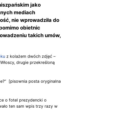
 hiszpańskim jako
cznych mediach
zość, nie wprowadziła do
 pomimo obietnic
rowadzeniu takich umów,
oku
z kolażem dwóch zdjęć –
 Włoscy, drugie przekreśloną
je?” [pisownia posta oryginalna
e o fotel prezydencki o
ło ten sam wpis trzy razy w