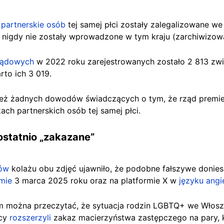
 partnerskie osób
tej samej płci zostały zalegalizowane w
i nigdy nie zostały wprowadzone w tym kraju (zarchiwizow
rządowych
w 2022 roku zarejestrowanych zostało 2 813 zwi
rto ich 3 019.
ież żadnych dowodów świadczących o tym, że rząd premier
ch partnerskich osób tej samej płci.
ostatnio „zakazane”
zów
kolażu obu zdjęć ujawniło, że podobne fałszywe donies
mie
3 marca 2025 roku oraz na platformie X w
języku angi
m
można przeczytać, że sytuacja rodzin LGBTQ+ we Włosze
wcy
rozszerzyli
zakaz macierzyństwa zastępczego na pary, k