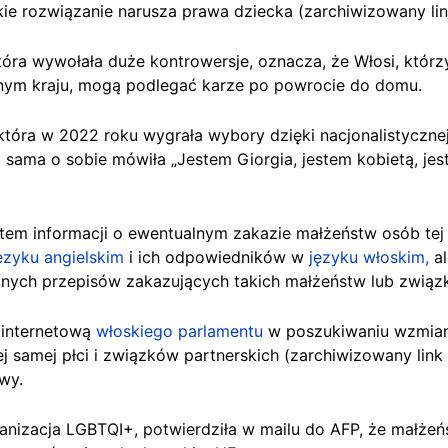
kie rozwiązanie narusza prawa dziecka (zarchiwizowany li
tóra wywołała duże kontrowersje, oznacza, że Włosi, którz
nym kraju, mogą podlegać karze po powrocie do domu.
która w 2022 roku wygrała wybory dzięki nacjonalistyczne
a sama o sobie mówiła „Jestem Giorgia, jestem kobietą, je
tem informacji o ewentualnym zakazie
małżeństw osób
tej
ęzyku angielskim
i ich odpowiedników w
języku włoskim,
al
nych przepisów zakazujących takich małżeństw lub związk
 internetową
włoskiego parlamentu
w poszukiwaniu wzmia
 samej płci i związków partnerskich (zarchiwizowany link
wy.
nizacja LGBTQI+, potwierdziła w mailu do AFP, że małżeńs