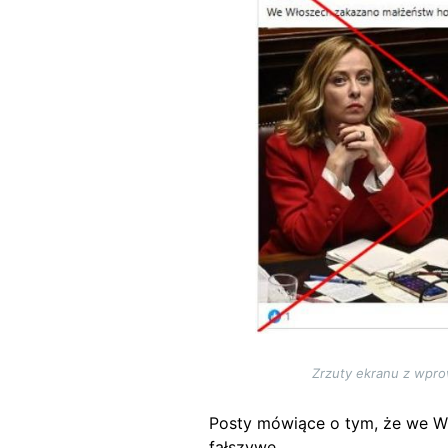
Zrzuty ekranu z wpro
Posty mówiące o tym, że we Wł
fałszywe.