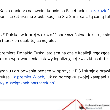
 Kania doniosła na swoim koncie na Facebooku
„o zakazie”
nili zrzut ekranu z publikacji na X z 3 marca z tą samą fał
UE Polska, w której większość społeczeństwa deklaruje się 
tnerskich osób tej samej płci.
premiera Donalda Tuska, stojąca na czele koalicji rządząc
u do wprowadzenia ustawy legalizującej związki osób tej
ązaniu ugrupowania będące w opozycji: PiS i skrajnie pra
rukselii
z premier Włoch,
już na początku swojej kampani za
wy o związkach partnerskich”.