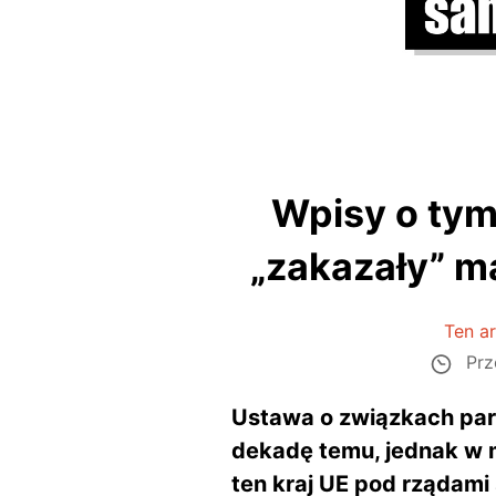
Wpisy o tym
„zakazały” ma
Ten ar
Prz
Ustawa o związkach part
dekadę temu, jednak w ma
ten kraj UE pod rządami