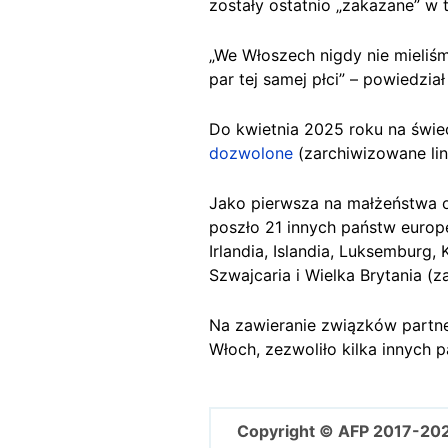
zostały ostatnio „zakazane” w
„We Włoszech nigdy nie mieliś
par tej samej płci” – powiedzia
Do kwietnia 2025 roku na świe
dozwolone
(zarchiwizowane li
Jako pierwsza na małżeństwa o
poszło 21 innych państw europejs
Irlandia, Islandia, Luksemburg,
Szwajcaria i Wielka Brytania (z
Na zawieranie związków partner
Włoch, zezwoliło kilka innych 
Copyright © AFP 2017-20