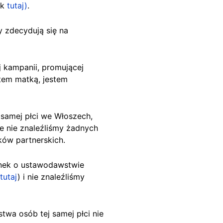
nk
tutaj)
.
y zdecydują się na
j kampanii, promującej
stem matką, jestem
 samej płci we Włoszech,
e nie znaleźliśmy żadnych
ów partnerskich.
nek o ustawodawstwie
tutaj
) i nie znaleźliśmy
twa osób tej samej płci nie