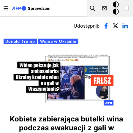
Przejdź do treści
Tryb
Sprawdzam
Szukaj
ciemny
Zakładki podstawowe
Udostępnij:
Donald Trump
Wojna w Ukrainie
Kobieta zabierająca butelki wina
podczas ewakuacji z gali w