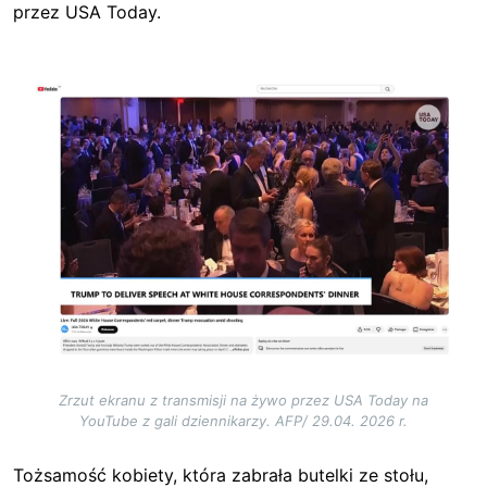
przez USA Today.
Image
Zrzut ekranu z transmisji na żywo przez USA Today na
YouTube z gali dziennikarzy. AFP/ 29.04. 2026 r.
Tożsamość kobiety, która zabrała butelki ze stołu,