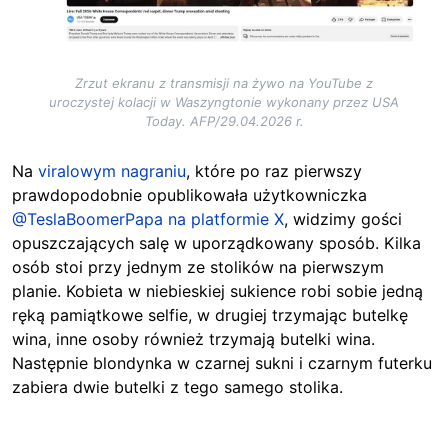
Zrzut ekranu z transmisji na żywo na YouTube z
uroczystej kolacji w Waszyngtonie wykonany przez USA
Today. AFP/29.04.2026 r.
Na
viralowym nagraniu
, które po raz pierwszy
prawdopodobnie opublikowała użytkowniczka
@TeslaBoomerPapa na platformie X
, widzimy gości
opuszczających salę w uporządkowany sposób. Kilka
osób stoi przy jednym ze stolików na pierwszym
planie. Kobieta w niebieskiej sukience robi sobie jedną
ręką pamiątkowe selfie, w drugiej trzymając butelkę
wina, inne osoby również trzymają butelki wina.
Następnie blondynka w czarnej sukni i czarnym futerku
zabiera dwie butelki z tego samego stolika.