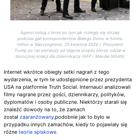
Agenci celują z broni po tym jak rozległy się strzały
podczas gali korespondentów Białego Domu w hotelu
Hilton w Waszyngtonie, 25 kwietnia 2026 r. Prezydent
Trump po raz pierwszy od objęcia urzędu bierze udział w
dorocznej kolacji dla dziennikarzy (AFP / Mandel NGAN)
Internet wkrótce obiegły setki nagrań z tego
wydarzenia,
w tym te udostępnione przez prezydenta
USA na platformie Truth Social. Internauci analizowali
filmy nagrane przez gości, dziennikarzy, polityków,
dyplomatów i osoby publiczne. Niektórzy starali się
znaleźć dowody na to, że zamach
został
zaaranżowany,
podobnie jak to było w
przypadku innych zamachów, kiedy to pojawiały się
różne
teorie spiskowe.