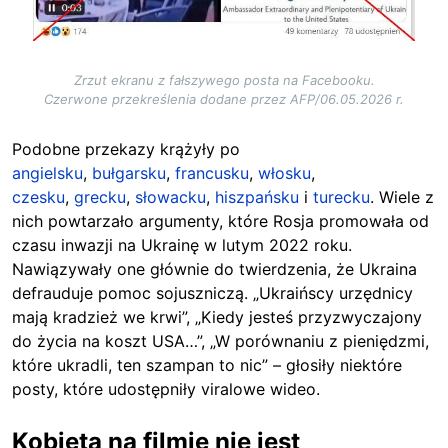
Zrzut ekranu z fałszywego posta na Facebooku.
Czerwone przekreślenia dodane przez AFP/06.05.2026 r.
Podobne przekazy krążyły po
angielsku
,
bułgarsku
,
francusku
,
włosku
,
czesku
,
grecku
,
słowacku
,
hiszpańsku
i
turecku
. Wiele z
nich powtarzało argumenty, które Rosja promowała od
czasu inwazji na Ukrainę w lutym 2022 roku.
Nawiązywały one głównie do twierdzenia, że Ukraina
defrauduje pomoc sojuszniczą. „Ukraińscy urzędnicy
mają kradzież we krwi”, „Kiedy jesteś przyzwyczajony
do życia na koszt USA…”, „W porównaniu z pieniędzmi,
które ukradli, ten szampan to nic” – głosiły niektóre
posty, które udostępniły viralowe wideo.
Kobieta na filmie nie jest