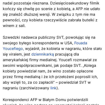
nadal pozostaje nieznana. Dziesięciosekundowy filmik
kończy się chwilę po scenie z kobietą, a AFP nie udało
się znaleźć dłuższej wersji. W związku z tym nie ma
pewności, czy kobieta rzeczywiście zabrała butelki z
winem z sali.
Szwedzki nadawca publiczny SVT, powołując się na
swojego byłego korespondenta w USA,
Fouada
Youcefiego,
wyjaśnił, że kobieta w nagraniu, które stało
się viralem, jest
dziennikarką
pracującą dla
amerykańskiej firmy medialnej. Youcefi rozmawiał ze
swoimi współpracownikami, jak podaje SVT. „Kolega
kobiety powiedział nam, że wino zostało opłacone
przez firmę medialną i że ich przełożeni poprosili ich,
aby wzięli to, za co zapłacili” – powiedział SVT w
nagraniu (zarchiwizowany
link
).
Korespondenci AFP w Białym Domu potwierdzili