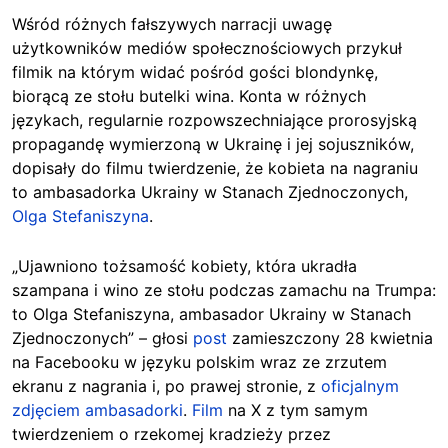
Wśród różnych fałszywych narracji u
wagę
użytkowników mediów społecznościowych przykuł
filmik na którym widać pośród gości blondynkę,
biorącą ze stołu butelki wina. Konta w różnych
językach, regularnie rozpowszechniające prorosyjską
propagandę wymierzoną w Ukrainę i jej sojuszników,
dopisały do filmu twierdzenie, że kobieta na nagraniu
to ambasadorka Ukrainy w Stanach Zjednoczonych,
Olga Stefaniszyna
.
„Ujawniono tożsamość kobiety, która ukradła
szampana i wino ze stołu podczas zamachu na Trumpa:
to Olga Stefaniszyna, ambasador Ukrainy w Stanach
Zjednoczonych” – głosi
post
zamieszczony 28 kwietnia
na Facebooku w języku polskim wraz ze zrzutem
ekranu z nagrania i, po prawej stronie, z
oficjalnym
zdjęciem ambasadorki
.
Film
na X z tym samym
twierdzeniem o rzekomej kradzieży przez