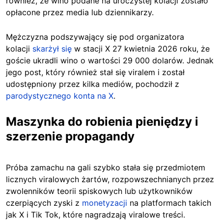
również, że wino podane na uroczystej kolacji zostało
opłacone przez media lub dziennikarzy.
Mężczyzna podszywający się pod organizatora
kolacji
skarżył się
w stacji X 27 kwietnia 2026 roku, że
goście ukradli wino o wartości 29 000 dolarów. Jednak
jego post, który również stał się viralem i został
udostępniony przez kilka mediów, pochodził z
parodystycznego konta na X
.
Maszynka do robienia pieniędzy i
szerzenie propagandy
Próba zamachu na gali szybko stała się przedmiotem
licznych viralowych żartów, rozpowszechnianych przez
zwolenników teorii spiskowych lub użytkowników
czerpiących zyski z
monetyzacji
na platformach takich
jak X i Tik Tok, które nagradzają viralowe treści.