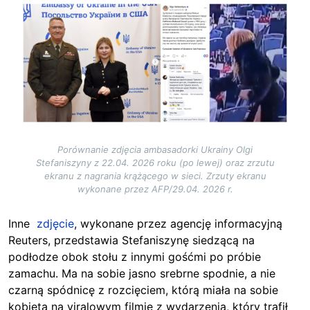
Image
Porównanie zdjęcia ambasadorki Ukrainy Olgi
Stefaniszyny z 22.04. 2026 roku (po lewej) oraz zrzutu
ekranu z nagrania krążącego w sieci. Zrzuty ekranu
wykonane przez AFP/29.04. 2026 r.
Inne
zdjęcie
, wykonane przez agencję informacyjną
Reuters, przedstawia Stefaniszynę siedzącą na
podłodze obok stołu z innymi gośćmi po próbie
zamachu. Ma na sobie jasno srebrne spodnie, a nie
czarną spódnicę z rozcięciem, którą miała na sobie
kobieta na viralowym filmie z wydarzenia, który trafił