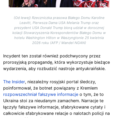
(Od lewej) Rzeczniczka prasowa Białego Domu Karoline
Leavitt, Pierwsza Dama USA Melania Trump oraz
prezydent USA Donald Trump biorą udział w dorocznej
kolacji Stowarzyszenia Korespondentów Białego Domu w
hotelu Washington Hilton w Waszyngtonie 25 kwietnia
2026 roku (AFP / Mandel NGAN)
Incydent ten został również podchwycony przez
prorosyjską propagandę, która wykorzystuje bieżące
wydarzenia, aby rozbudzić nastroje antyukraińskie.
The Insider
, niezależny rosyjski portal śledczy,
poinformował, że botnet powiązany z Kremlem
rozpowszechniał fałszywe informacje
o tym, że to
Ukraina stoi za nieudanym zamachem. Narracje te
łączyły fałszywe informacje, sfabrykowane cytaty i
całkowicie sfabrykowane relacje o nalotach policji na