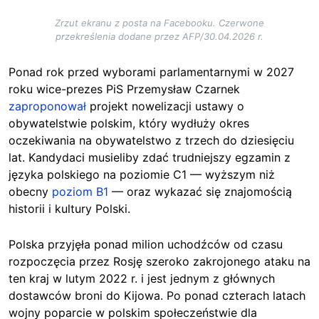
Zrzut ekranu z posta na Facebooku. Czerwone
przekreślenia dodane przez AFP/30.04.2026 r.
Ponad rok przed wyborami parlamentarnymi w 2027
roku wice-prezes PiS Przemysław Czarnek
zaproponował
projekt nowelizacji ustawy o
obywatelstwie polskim, który wydłuży okres
oczekiwania na obywatelstwo z trzech do dziesięciu
lat. Kandydaci musieliby zdać trudniejszy egzamin z
języka polskiego na poziomie C1 — wyższym niż
obecny
poziom B1
— oraz wykazać się znajomością
historii i kultury Polski.
Polska przyjęła ponad milion uchodźców od czasu
rozpoczęcia przez Rosję szeroko zakrojonego ataku na
ten kraj w lutym 2022 r. i jest jednym z głównych
dostawców broni do Kijowa. Po ponad czterach latach
wojny poparcie w polskim społeczeństwie dla