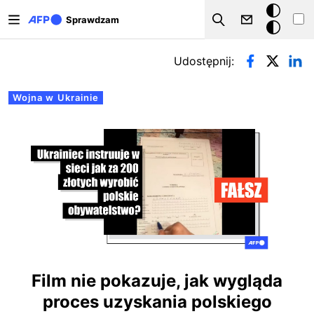
Przejdź do treści
Tryb
Sprawdzam
Szukaj
ciemny
Zakładki podstawowe
Udostępnij:
Wojna w Ukrainie
Film nie pokazuje, jak wygląda
proces uzyskania polskiego