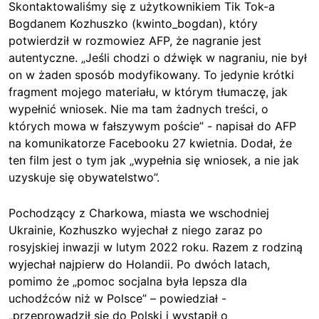
Skontaktowaliśmy się z użytkownikiem Tik Tok-a
Bogdanem Kozhuszko (kwinto_bogdan), który
potwierdził w rozmowiez AFP, że nagranie jest
autentyczne. „Jeśli chodzi o dźwięk w nagraniu, nie był
on w żaden sposób modyfikowany. To jedynie krótki
fragment mojego materiału, w którym tłumaczę, jak
wypełnić wniosek. Nie ma tam żadnych treści, o
których mowa w fałszywym poście” - napisał do AFP
na komunikatorze Facebooku 27 kwietnia. Dodał, że
ten film jest o tym jak „wypełnia się wniosek, a nie jak
uzyskuje się obywatelstwo”.
Pochodzący z Charkowa, miasta we wschodniej
Ukrainie, Kozhuszko wyjechał z niego zaraz po
rosyjskiej inwazji w lutym 2022 roku. Razem z rodziną
wyjechał najpierw do Holandii. Po dwóch latach,
pomimo że „pomoc socjalna była lepsza dla
uchodźców niż w Polsce” – powiedział -
„przeprowadził się do Polski i wystąpił o