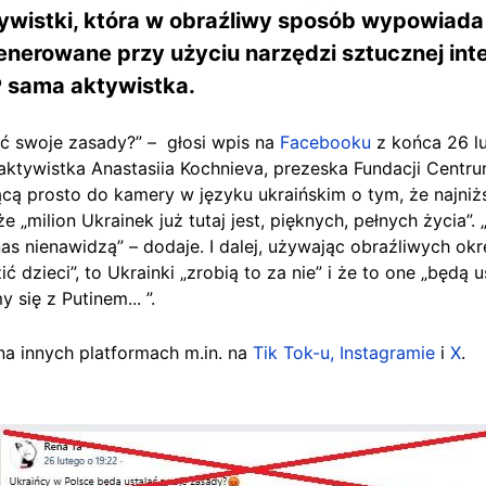
tywistki, która w obraźliwy sposób wypowiada
nerowane przy użyciu narzędzi sztucznej intel
P sama aktywistka.
ć swoje zasady?” – głosi wpis na
Facebooku
z końca 26 l
ktywistka Anastasiia Kochnieva, prezeska Fundacji Centru
cą prosto do kamery w języku ukraińskim o tym, że najniż
e „milion Ukrainek już tutaj jest, pięknych, pełnych życia”.
as nienawidzą” – dodaje. I dalej, używając obraźliwych ok
ić dzieci”, to Ukrainki „zrobią to za nie” i że to one „będą
 się z Putinem... ”.
na innych platformach m.in. na
Tik Tok-u,
Instagramie
i
X
.