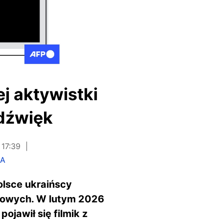
j aktywistki
dźwięk
 17:39
KA
olsce ukraińscy
iowych. W lutym 2026
ojawił się filmik z