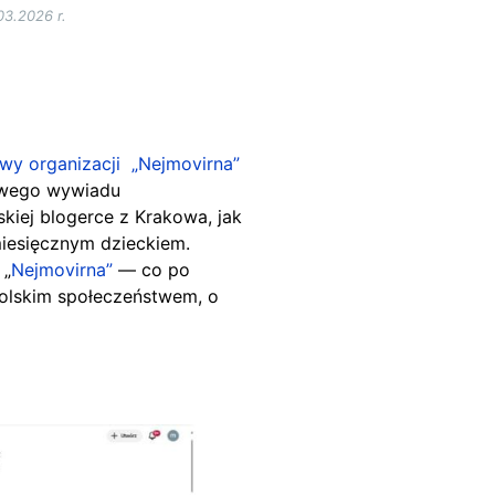
03.2026 r.
zwy
organizacji „Nejmovirna”
owego wywiadu
iej blogerce z Krakowa, jak
miesięcznym dzieckiem.
 „
Nejmovirna”
— co po
olskim społeczeństwem, o