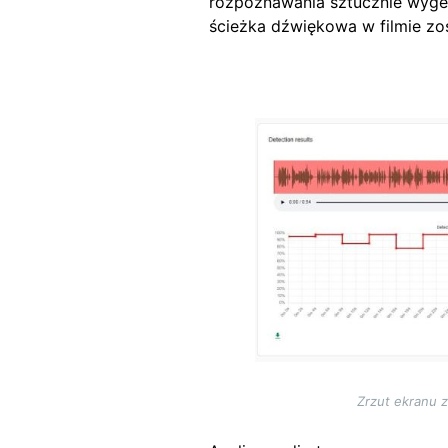
rozpoznawania sztucznie wyg
ścieżka dźwiękowa w filmie zos
Image
Zrzut ekranu z