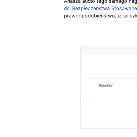
Analiza audio tego samego nag
ds. Bezpieczeństwa Stosowane
prawdopodobieństwo, iż ścież
Image