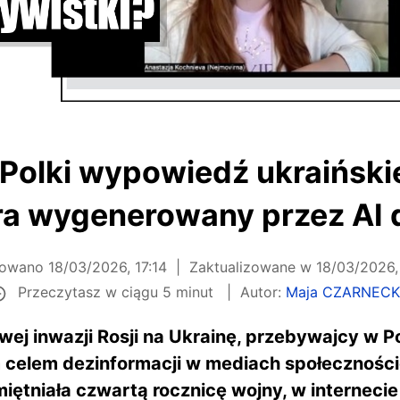
Polki wypowiedź ukraińskie
ra wygenerowany przez AI 
kowano
18/03/2026, 17:14
Zaktualizowane w
18/03/2026,
Przeczytasz w ciągu 5 minut
Autor:
Maja CZARNEC
ej inwazji Rosji na Ukrainę, przebywajcy w P
 celem dezinformacji w mediach społecznośc
iętniała czwartą rocznicę wojny, w internecie p