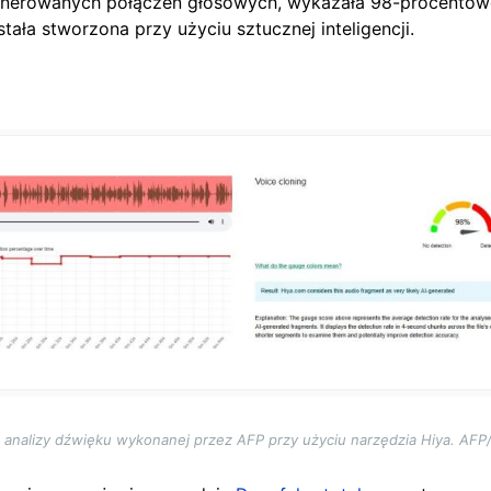
enerowanych połączeń głosowych, wykazała 98-procento
tała stworzona przy użyciu sztucznej inteligencji.
 analizy dźwięku wykonanej przez AFP przy użyciu narzędzia Hiya. AFP/