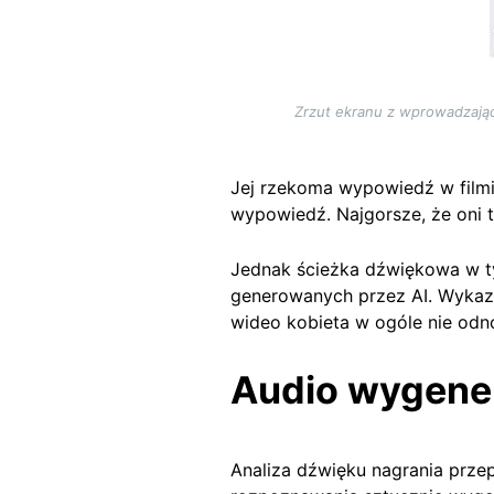
Zrzut ekranu z wprowadzając
Jej rzekoma wypowiedź w filmi
wypowiedź. Najgorsze, że oni 
Jednak ścieżka dźwiękowa w tym
generowanych przez AI. Wykazał
wideo kobieta w ogóle nie odno
Audio wygen
Analiza dźwięku nagrania prz