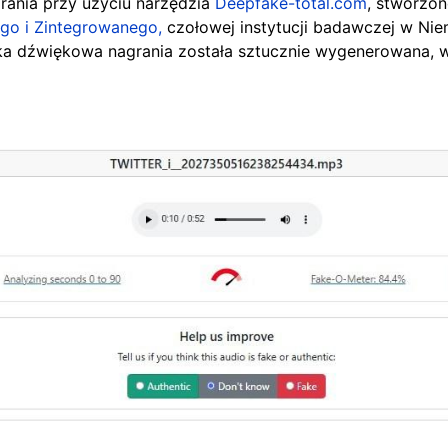
rania przy użyciu narzędzia
Deepfake-total.com
,
stworzon
go i Zintegrowanego,
czołowej instytucji badawczej w Ni
ka dźwiękowa nagrania została sztucznie wygenerowana, w