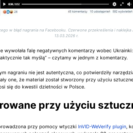
ego w błąd nagrania na Facebooku. Czerwone przekreślenia i naklejka 
13.03.2026 r.
e wywołała falę negatywnych komentarzy wobec Ukrainki: „
taktycznie tak myślą” – czytamy w jednym z komentarzy.
 nagraniu nie jest autentyczna, co potwierdziły narzędzi
y one, że materiał został stworzony przy użyciu sztucznej
si się do kwestii dzietności w Polsce.
erowane
przy użyciu sztuczn
eprowadzona przy pomocy wtyczki
InVID-WeVerify plugin
, k