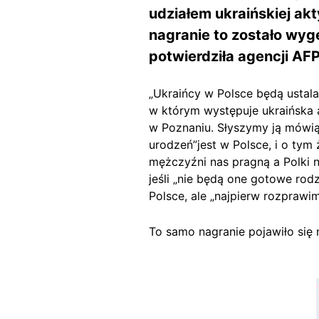
udziałem ukraińskiej ak
nagranie to zostało wyge
potwierdziła agencji AF
„Ukraińcy w Polsce będą ustala
w którym występuje ukraińska a
w Poznaniu. Słyszymy ją mówią
urodzeń”jest w Polsce, i o tym ż
mężczyźni nas pragną a Polki n
jeśli „nie będą one gotowe rodz
Polsce, ale „najpierw rozprawimy
To samo nagranie pojawiło się 
Image