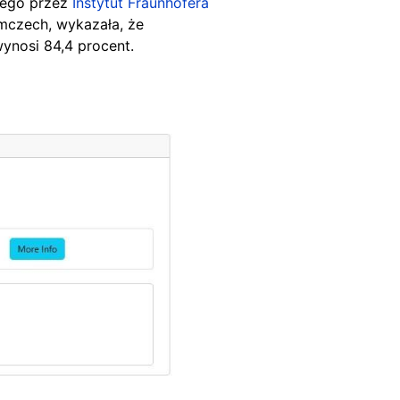
ego przez
Instytut Fraunhofera
emczech, wykazała, że
ynosi 84,4 procent.