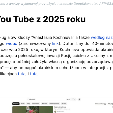
anu z analizy wykonanej przy użyciu narzędzia Deepfake-total. AFP/03.
ou Tube z 2025 roku
ług słów kluczy "Anastasiia Kochnieva" a także
według na
ego
wideo
(zarchiwizowany
link
). Dotarliśmy do 40‑minut
zerwcu 2025 roku, w którym Kochnieva opowiada ukraińsk
oczęciu pełnoskalowej inwazji Rosji, uciekła z Ukrainy z 
a pracę, a później założyła własną organizację pozarządową
ta” — aby pomagać ukraińskim uchodźcom w integracji z p
likacjach
tutaj
i
tutaj.