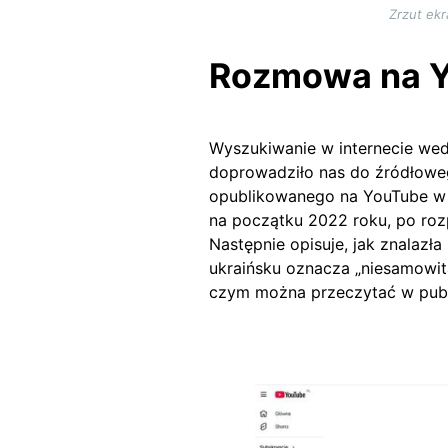
Zrzut ekr
Rozmowa na Y
Wyszukiwanie w internecie wed
doprowadziło nas do źródłow
opublikowanego na YouTube w c
na początku 2022 roku, po rozp
Następnie opisuje, jak znalazł
ukraińsku oznacza „niesamowi
czym można przeczytać w pub
Image