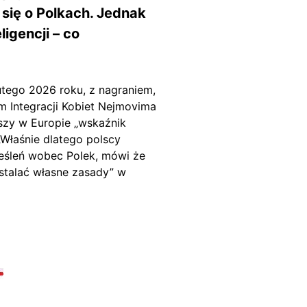
 się o Polkach. Jednak
igencji – co
utego 2026 roku, z nagraniem,
m Integracji Kobiet Nejmovima
szy w Europie „wskaźnik
 „Właśnie dlatego polscy
reśleń wobec Polek, mówi że
 ustalać własne zasady” w