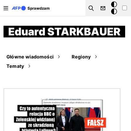
Przejdź do treści
Tryb
Sprawdzam
Szukaj
ciemny
Eduard STARKBAUER
Główne wiadomości
Regiony
Tematy
Obraz