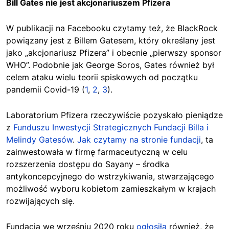
Bill Gates nie jest akcjonariuszem Pfizera
W publikacji na Facebooku czytamy też, że BlackRock
powiązany jest z Billem Gatesem, który określany jest
jako „akcjonariusz Pfizera” i obecnie „pierwszy sponsor
WHO”. Podobnie jak George Soros, Gates również był
celem ataku wielu teorii spiskowych od początku
pandemii Covid-19 (
1
,
2
,
3
).
Laboratorium Pfizera rzeczywiście pozyskało pieniądze
z
Funduszu Inwestycji Strategicznych Fundacji Billa i
Melindy Gatesów
.
Jak czytamy na stronie fundacji
, ta
zainwestowała w firmę farmaceutyczną w celu
rozszerzenia dostępu do Sayany – środka
antykoncepcyjnego do wstrzykiwania, stwarzającego
możliwość wyboru kobietom zamieszkałym w krajach
rozwijających się.
Fundacja we wrześniu 2020 roku
ogłosiła
również, że