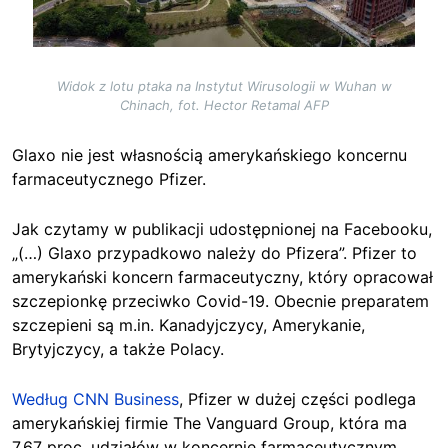
Widok z lotu ptaka na Instytut Wirusologii w Wuhan w
Chinach, fot. Hector Retamal AFP
Glaxo nie jest własnością amerykańskiego koncernu
farmaceutycznego Pfizer.
Jak czytamy w publikacji udostępnionej na Facebooku,
„(…) Glaxo przypadkowo należy do Pfizera”. Pfizer to
amerykański koncern farmaceutyczny, który opracował
szczepionkę przeciwko Covid-19. Obecnie preparatem
szczepieni są m.in. Kanadyjczycy, Amerykanie,
Brytyjczycy, a także Polacy.
Według CNN Business
, Pfizer w dużej części podlega
amerykańskiej firmie The Vanguard Group, która ma
7,67 proc. udziałów w koncernie farmaceutycznym.