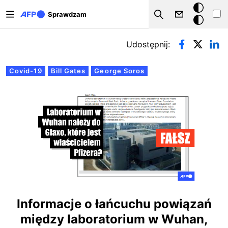
Przejdź do treści
Tryb
Sprawdzam
Szukaj
ciemny
Zakładki podstawowe
Udostępnij:
Covid-19
Bill Gates
George Soros
Informacje o łańcuchu powiązań
między laboratorium w Wuhan,