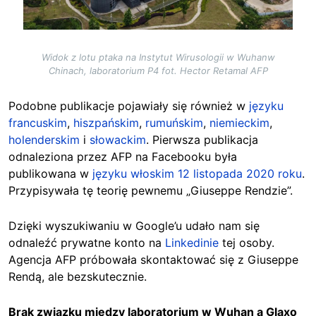
Widok z lotu ptaka na Instytut Wirusologii w Wuhanw
Chinach, laboratorium P4 fot. Hector Retamal AFP
Podobne publikacje pojawiały się również w
języku
francuskim
,
hiszpańskim
,
rumuńskim
,
niemieckim
,
holenderskim
i
słowackim
. Pierwsza publikacja
odnaleziona przez AFP na Facebooku była
publikowana w
języku włoskim 12 listopada 2020 roku
.
Przypisywała tę teorię pewnemu „Giuseppe Rendzie”.
Dzięki wyszukiwaniu w Google’u udało nam się
odnaleźć prywatne konto na
Linkedinie
tej osoby.
Agencja AFP próbowała skontaktować się z Giuseppe
Rendą, ale bezskutecznie.
Brak związku między laboratorium w Wuhan a Glaxo