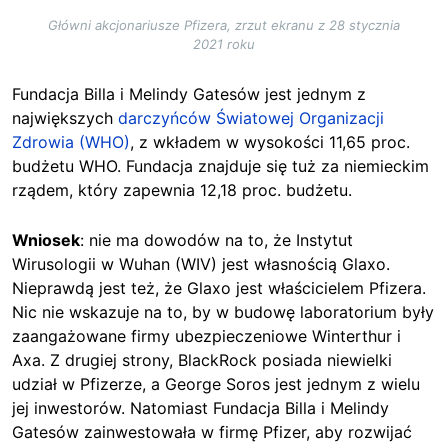
Główni akcjonariusze Pfizera, zrzut ekranu z 28 stycznia
2021 roku
Fundacja Billa i Melindy Gatesów jest jednym z
największych
darczyńców Światowej Organizacji
Zdrowia (WHO)
, z wkładem w wysokości 11,65 proc.
budżetu WHO. Fundacja znajduje się tuż za niemieckim
rządem, który zapewnia 12,18 proc. budżetu.
Wniosek
: nie ma dowodów na to, że Instytut
Wirusologii w Wuhan (WIV) jest własnością Glaxo.
Nieprawdą jest też, że Glaxo jest właścicielem Pfizera.
Nic nie wskazuje na to, by w budowę laboratorium były
zaangażowane firmy ubezpieczeniowe Winterthur i
Axa. Z drugiej strony, BlackRock posiada niewielki
udział w Pfizerze, a George Soros jest jednym z wielu
jej inwestorów. Natomiast Fundacja Billa i Melindy
Gatesów zainwestowała w firmę Pfizer, aby rozwijać