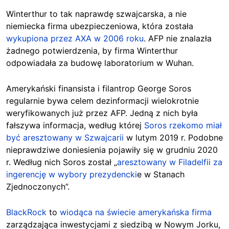
Winterthur to tak naprawdę szwajcarska, a nie
niemiecka firma ubezpieczeniowa, która została
wykupiona przez AXA w 2006 roku
. AFP nie znalazła
żadnego potwierdzenia, by firma Winterthur
odpowiadała za budowę laboratorium w Wuhan.
Amerykański finansista i filantrop George Soros
regularnie bywa celem dezinformacji wielokrotnie
weryfikowanych już przez AFP. Jedną z nich była
fałszywa informacja, według której
Soros rzekomo miał
być aresztowany w Szwajcarii
w lutym 2019 r. Podobne
nieprawdziwe doniesienia pojawiły się w grudniu 2020
r. Według nich Soros został „
aresztowany w Filadelfii za
ingerencję w wybory prezydencki
e w Stanach
Zjednoczonych”.
BlackRock
to
wiodąca na świecie amerykańska firma
zarządzająca inwestycjami z siedzibą w Nowym Jorku,