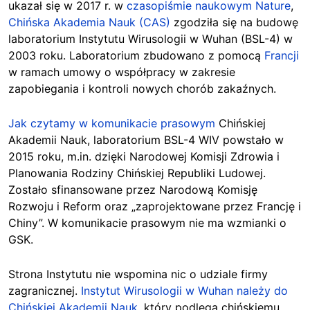
ukazał się w 2017 r. w
czasopiśmie naukowym Nature
,
Chińska Akademia Nauk (CAS)
zgodziła się na budowę
laboratorium Instytutu Wirusologii w Wuhan (BSL-4) w
2003 roku. Laboratorium zbudowano z pomocą
Francji
w ramach umowy o współpracy w zakresie
zapobiegania i kontroli nowych chorób zakaźnych.
Jak czytamy w komunikacie prasowym
Chińskiej
Akademii Nauk, laboratorium BSL-4 WIV powstało w
2015 roku, m.in. dzięki Narodowej Komisji Zdrowia i
Planowania Rodziny Chińskiej Republiki Ludowej.
Zostało sfinansowane przez Narodową Komisję
Rozwoju i Reform oraz „zaprojektowane przez Francję i
Chiny”. W komunikacie prasowym nie ma wzmianki o
GSK.
Strona Instytutu nie wspomina nic o udziale firmy
zagranicznej.
Instytut Wirusologii w Wuhan należy do
Chińskiej Akademii Nauk
, który podlega chińskiemu