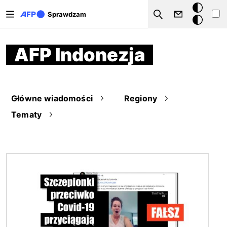
Przejdź do treści
Tryb
Sprawdzam
Szukaj
ciemny
AFP Indonezja
Główne wiadomości
Regiony
Tematy
Obraz