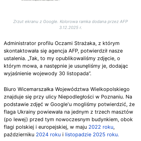
Zrzut ekranu z Google. Kolorowa ramka dodana przez AFP
3.12.2025 r.
Administrator profilu Oczami Strażaka, z którym
skontaktowała się agencja AFP, potwierdził nasze
ustalenia. „Tak, to my opublikowaliśmy zdjęcie, o
którym mowa, a następnie je usunęliśmy je, dodając
wyjaśnienie wojewody 30 listopada”.
Biuro Wicemarszałka Województwa Wielkopolskiego
znajduje się przy ulicy Niepodległości w Poznaniu. Na
podstawie zdjęć w Google'u mogliśmy potwierdzić, że
flaga Ukrainy powiewała na jednym z trzech masztów
(po lewej) przed tym nowoczesnym budynkiem, obok
flagi polskiej i europejskiej, w maju
2022 roku
,
październiku
2024 roku
i
listopadzie 2025 roku.