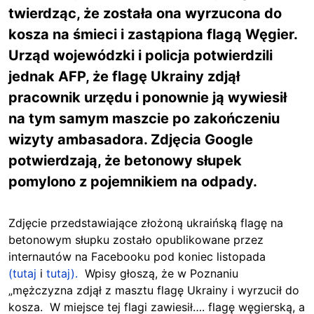
twierdząc, że została ona wyrzucona do
kosza na śmieci i zastąpiona flagą Węgier.
Urząd wojewódzki i policja potwierdzili
jednak AFP, że flagę Ukrainy zdjął
pracownik urzędu i ponownie ją wywiesił
na tym samym maszcie po zakończeniu
wizyty ambasadora. Zdjęcia Google
potwierdzają, że betonowy słupek
pomylono z pojemnikiem na odpady.
Zdjęcie przedstawiające złożoną ukraińską flagę na
betonowym słupku zostało opublikowane przez
internautów na Facebooku pod koniec listopada
(tutaj
i
tutaj).
Wpisy głoszą, że w Poznaniu
„mężczyzna zdjął z masztu flagę Ukrainy i wyrzucił do
kosza. W miejsce tej flagi zawiesił…. flagę węgierską, a