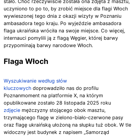
stało. Choć rzeczywiście została ona zdjęta z masztu,
uczyniono to po to, by zrobić miejsce dla flagi Włoch
wywieszonej tego dnia z okazji wizyty w Poznaniu
ambasadora tego kraju. Po wyjeździe ambasadora
flaga ukraińska wróciła na swoje miejsce. Co więcej,
internauci pomylili ją z flagą Węgier, której barwy
przypominają barwy narodowe Włoch.
Flaga Włoch
Wyszukiwanie według słów
kluczowych
doprowadziło
nas do
profilu
Poznanmoment na platformie X, na którym
opublikowane zostało 28 listopada 2025 roku
zdjęcie
mężczyzny stojącego obok masztu,
trzymającego flagę w zielono-biało-czerwone pasy
oraz flagę ukraińską ułożoną na słupku tuż obok. W tle
widoczny jest budynek z napisem „Samorząd