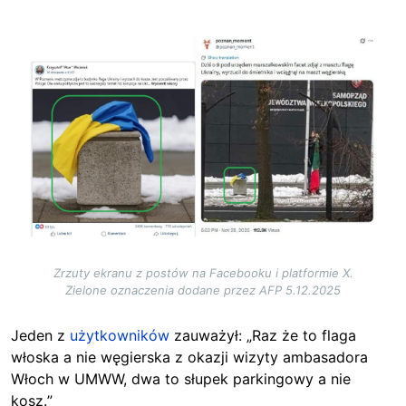
Image
Zrzuty ekranu z postów na Facebooku i platformie X.
Zielone oznaczenia dodane przez AFP 5.12.2025
Jeden z
użytkowników
zauważył: „Raz że to flaga
włoska a nie węgierska z okazji wizyty ambasadora
Włoch w UMWW, dwa to słupek parkingowy a nie
kosz.
”