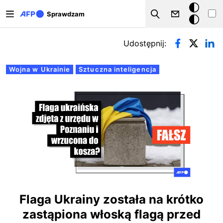
Przejdź do treści
Tryb
Sprawdzam
Szukaj
ciemny
Zakładki podstawowe
Udostępnij:
Wojna w Ukrainie
Sztuczna inteligencja
Flaga Ukrainy została na krótko
zastąpiona włoską flagą przed