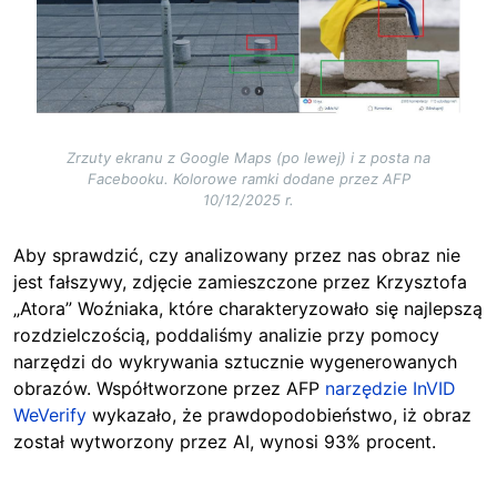
Zrzuty ekranu z Google Maps (po lewej) i z posta na
Facebooku. Kolorowe ramki dodane przez AFP
10/12/2025 r.
Aby sprawdzić, czy analizowany przez nas obraz nie
jest fałszywy, zdjęcie zamieszczone przez Krzysztofa
„Atora” Woźniaka,
które charakteryzowało się najlepszą
rozdzielczością, poddaliśmy analizie przy pomocy
narzędzi do wykrywania sztucznie wygenerowanych
obrazów. Współtworzone przez AFP
narzędzie InVID
WeVerify
wykazało, że prawdopodobieństwo, iż obraz
został wytworzony przez AI, wynosi 93% procent.