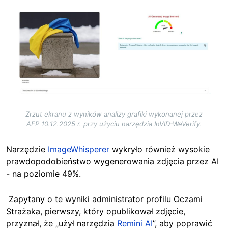
Image
Zrzut ekranu z wyników analizy grafiki wykonanej przez
AFP 10.12.2025 r. przy użyciu narzędzia InVID-WeVerify.
Narzędzie
ImageWhisperer
wykryło również wysokie
prawdopodobieństwo wygenerowania zdjęcia przez AI
- na poziomie 49%.
Zapytany o te wyniki administrator profilu Oczami
Strażaka, pierwszy, który opublikował zdjęcie,
przyznał, że „użył narzędzia
Remini AI
”, aby poprawić