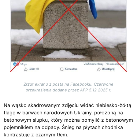
Zrzut ekranu z posta na Facebooku. Czerwone
przekreślenia dodane przez AFP 5.12.2025 r.
Na wąsko skadrowanym zdjęciu widać niebiesko-żółtą
flagę w barwach narodowych Ukrainy, położoną na
betonowym słupku, który można pomylić z betonowym
pojemnikiem na odpady. Śnieg na płytach chodnika
kontrastuje z czarnym tłem.