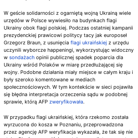
W geście solidarności z ogarniętą wojną Ukrainą wiele
urzędów w Polsce wywiesiło na budynkach flagi
Ukrainy obok flagi polskiej. Podczas ostatniej kampanii
prezydenckiej prawicowi politycy tacy jak europoseł
Grzegorz Braun, z usunięcia
flagi ukraińskiej
z urzędu
uczynili wyborcze happeningi, wykorzystując
widoczny
w
sondażach
opinii publicznej
spadek poparcia dla
Ukrainy wśród Polaków w miarę przedłużającej się
wojny
. Podobne działania miały miejsce w całym kraju i
były szeroko komentowane w mediach
społecznościowych. W tym kontekście w sieci pojawiła
się błędna interpretacja orzeczenia sądu w podobnej
sprawie, którą AFP
zweryfikowała
.
W przypadku flagi ukraińskiej, która rzekomo została
wyrzucona do kosza w Poznaniu, przeprowadzona
przez agencję AFP weryfikacja wykazała, że tak się nie