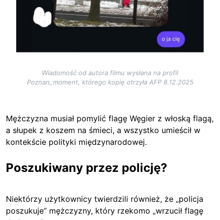
Wiadomość od autora filmu wysłana na profil
Poznan_moment, którego kopię otrzyła AFP 8.12.2025
Mężczyzna musiał pomylić flagę Węgier z włoską flagą,
a słupek z koszem na śmieci, a wszystko umieścił w
kontekście polityki międzynarodowej.
Poszukiwany przez policję?
Niektórzy użytkownicy twierdzili również, że „policja
poszukuje” mężczyzny, który rzekomo „wrzucił flagę