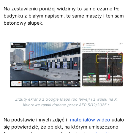
Na zestawieniu poniżej widzimy to samo czarne tło
budynku z białym napisem, te same maszty i ten sam
betonowy słupek.
Image
Zrzuty ekranu z Google Maps (po lewej) i z wpisu na X.
Kolorowe ramki dodane przez AFP 5/12/2025 r.
Na podstawie innych zdjęć i
materiałów wideo
udało
się potwierdzić, że obiekt, na którym umieszczono