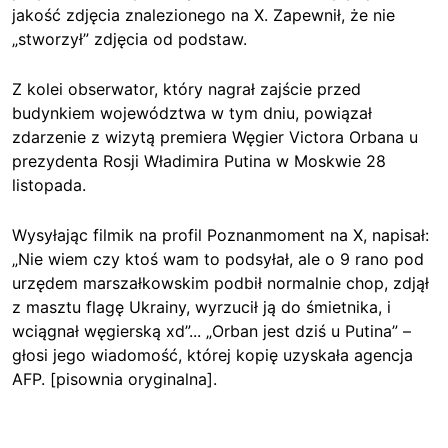
jakość zdjęcia znalezionego na X. Zapewnił, że nie
„stworzył” zdjęcia od podstaw.
Z kolei obserwator, który nagrał zajście przed
budynkiem województwa w tym dniu, powiązał
zdarzenie z wizytą premiera Węgier Victora Orbana u
prezydenta Rosji Władimira Putina w Moskwie 28
listopada.
Wysyłając filmik na profil Poznanmoment na X, napisał:
„Nie wiem czy ktoś wam to podsyłał, ale o 9 rano pod
urzędem marszałkowskim podbił normalnie chop, zdjął
z masztu flagę Ukrainy, wyrzucił ją do śmietnika, i
wciągnał węgierską xd”... „Orban jest dziś u Putina” –
głosi jego wiadomość, której kopię uzyskała agencja
AFP. [pisownia oryginalna].