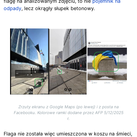
flagę na analizowanym zdjęciu, to nie
pojemnik na
odpady
, lecz okrągły słupek betonowy.
Image
Zrzuty ekranu z Google Maps (po lewej) i z posta na
Facebooku. Kolorowe ramki dodane przez AFP 5/12/2025
r.
Flaga nie została więc umieszczona w koszu na śmieci,