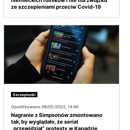
niemieckich rolników i nie ma związku
ze szczepieniami przeciw Covid-19
Obraz
Szczepionki
Opublikowano 08/02/2022, 14:40
Nagranie z Simpsonów zmontowano
tak, by wyglądało, że serial
„przewidział” protesty w Kanadzie