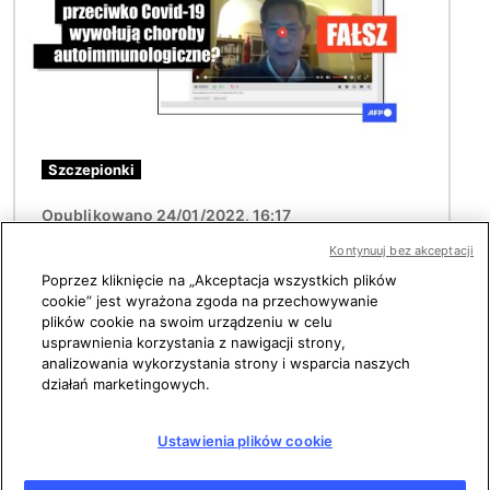
Szczepionki
Opublikowano 24/01/2022, 16:17
Nagranie zawiera nieprawdziwe
Kontynuuj bez akceptacji
twierdzenie o tym, że szczepionki
Poprzez kliknięcie na „Akceptacja wszystkich plików
przeciw Covid-19 powodują zaburzenia
cookie” jest wyrażona zgoda na przechowywanie
autoimmunologiczne
plików cookie na swoim urządzeniu w celu
usprawnienia korzystania z nawigacji strony,
analizowania wykorzystania strony i wsparcia naszych
działań marketingowych.
Zobacz więcej
Ustawienia plików cookie