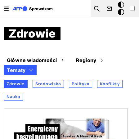
Przejdź do treści
Tryb
Sprawdzam
Szukaj
ciemny
Zdrowie
Główne wiadomości
Regiony
Tematy
Zdrowie
Środowisko
Polityka
Konflikty
Nauka
Obraz