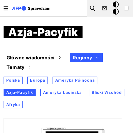
Przejdź do treści
Tryb
Sprawdzam
Szukaj
ciemny
Azja-Pacyfik
Główne wiadomości
Regiony
Tematy
Polska
Europa
Ameryka Północna
Azja-Pacyfik
Ameryka Łacińska
Bliski Wschód
Afryka
Obraz